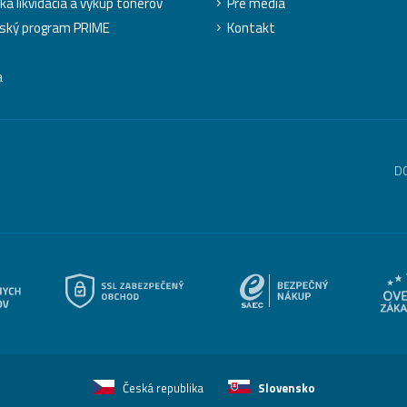
ká likvidácia a výkup tonerov
Pre médiá
ský program PRIME
Kontakt
a
D
Česká republika
Slovensko