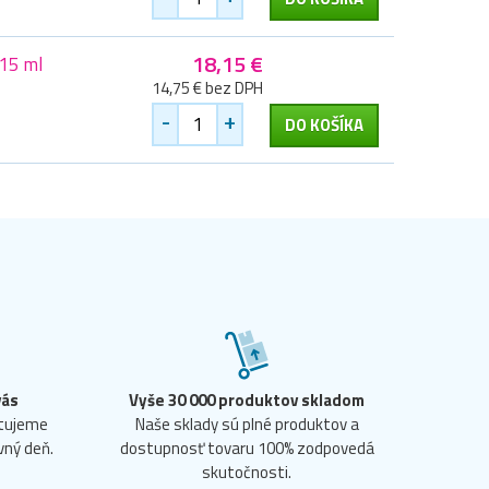
18,15 €
15 ml
14,75 € bez DPH
-
+
DO KOŠÍKA
vás
Vyše 30 000 produktov skladom
ntujeme
Naše sklady sú plné produktov a
vný deň.
dostupnosť tovaru 100% zodpovedá
skutočnosti.