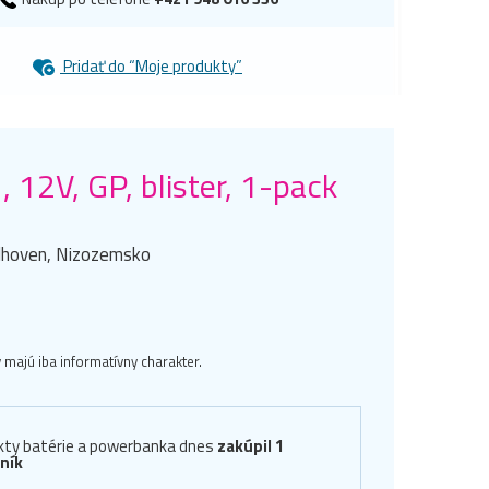
Pridať do “Moje produkty”
 12V, GP, blister, 1-pack
ndhoven, Nizozemsko
majú iba informatívny charakter.
kty batérie a powerbanka dnes
zakúpil 1
ník