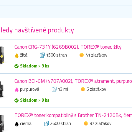
ledy navštívené produkty
Canon CRG-731Y (6269B002), TOREX® toner, žltý
žltá
1500 stran
41 zlaťákov
Skladom > 9 ks
Canon BCI-6M (4707A002), TOREX® atrament, purpuro
purpurová
13 ml
5 zlaťákov
Skladom > 9 ks
TOREX® toner kompatibilný s Brother TN-2120Bk, čier
čierna
2600 stran
97 zlaťákov