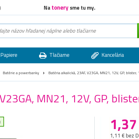
tonery
Na
sme tu my.
)
Papiere
Tlačiarne
Kancelária
Batérie a powerbanky
Batéria alkalická, 23AF, V23GA, MN21, 12V, GP, blister,
, V23GA, MN21, 12V, GP, bliste
1,37
k
1,11 € bez 