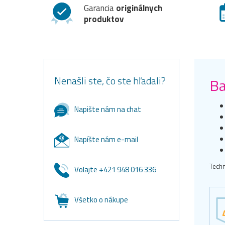
Garancia
originálnych
produktov
Nenašli ste, čo ste hľadali?
Ba
Napište nám na chat
Napíšte nám e-mail
Techn
Volajte +421 948 016 336
Všetko o nákupe