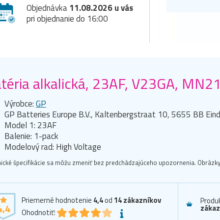
Objednávka
11.08.2026 u vás
pri objednanie do 16:00
téria alkalická, 23AF, V23GA, MN21,
Výrobce:
GP
GP Batteries Europe B.V., Kaltenbergstraat 10, 5655 BB Ei
Model 1: 23AF
Balenie: 1-pack
Modelový rad: High Voltage
ické špecifikácie sa môžu zmeniť bez predchádzajúceho upozornenia. Obrázky 
Priemerné hodnotenie
4,4
od
14
zákazníkov
Produ
4,4
zákaz
Ohodnotiť: