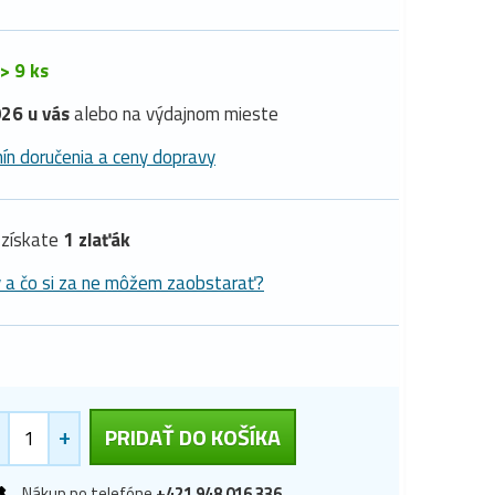
> 9 ks
26 u vás
alebo na výdajnom mieste
ín doručenia a ceny dopravy
získate
1 zlaťák
y a čo si za ne môžem zaobstarať?
+
PRIDAŤ DO KOŠÍKA
Nákup po telefóne
+421 948 016 336