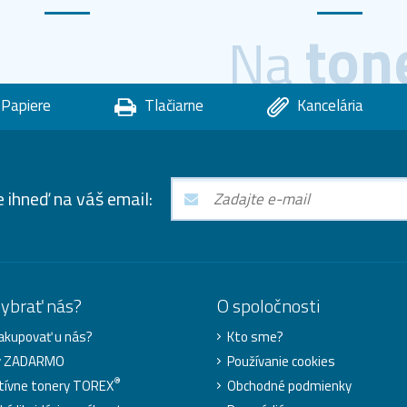
ton
Na
Papiere
Tlačiarne
Kancelária
e ihneď na váš email:
vybrať nás?
O spoločnosti
akupovať u nás?
Kto sme?
y ZADARMO
Používanie cookies
®
tívne tonery TOREX
Obchodné podmienky