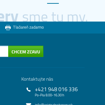
ery
sme tu my.
Tlačiareň zadarmo
CHCEM ZĽAVU
Kontaktujte nás
+421 948 016 336
Po-Pia 8.00-16.30 h
info@originalnetonery.sk