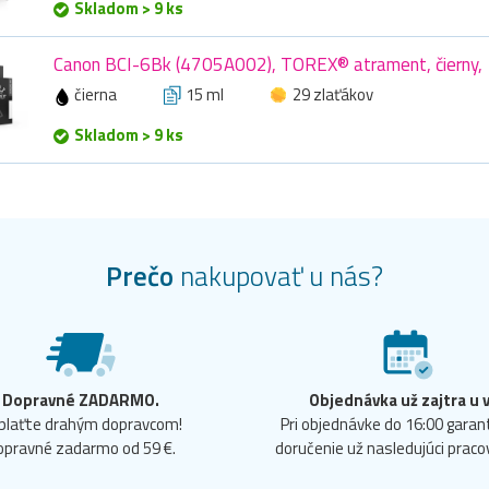
Skladom > 9 ks
Canon BCI-6Bk (4705A002), TOREX® atrament, čierny, 
čierna
15 ml
29 zlaťákov
Skladom > 9 ks
Prečo
nakupovať u nás?
Dopravné ZADARMO.
Objednávka už zajtra u 
plaťte drahým dopravcom!
Pri objednávke do 16:00 gara
opravné zadarmo od 59 €.
doručenie už nasledujúci praco