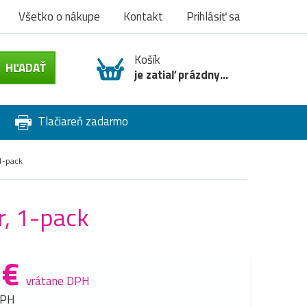
Všetko o nákupe
Kontakt
Prihlásiť sa
Košík
je zatiaľ prázdny...
Tlačiareň zadarmo
 1-pack
r, 1-pack
 €
vrátane DPH
DPH