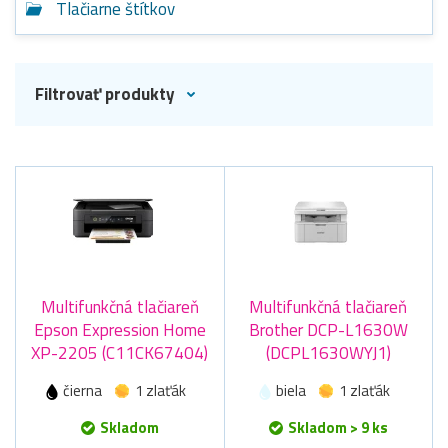
Tlačiarne štítkov
Filtrovať produkty
Multifunkčná tlačiareň
Multifunkčná tlačiareň
Epson Expression Home
Brother DCP-L1630W
XP-2205 (C11CK67404)
(DCPL1630WYJ1)
čierna
1 zlaťák
biela
1 zlaťák
Skladom
Skladom > 9 ks