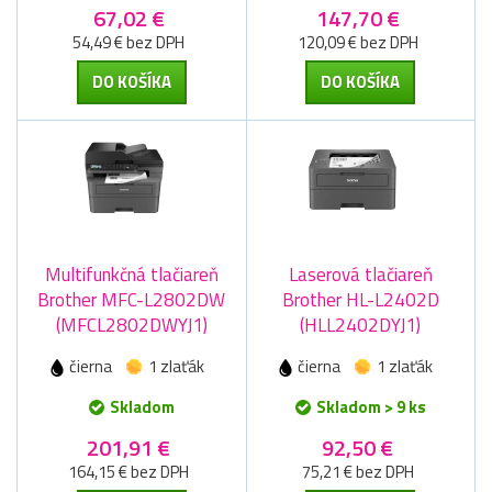
67,02 €
147,70 €
54,49 € bez DPH
120,09 € bez DPH
DO KOŠÍKA
DO KOŠÍKA
Multifunkčná tlačiareň
Laserová tlačiareň
Brother MFC-L2802DW
Brother HL-L2402D
(MFCL2802DWYJ1)
(HLL2402DYJ1)
čierna
1 zlaťák
čierna
1 zlaťák
Skladom
Skladom > 9 ks
201,91 €
92,50 €
164,15 € bez DPH
75,21 € bez DPH