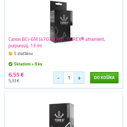
Canon BCI-6M (4707A002), TOREX® atrament,
purpurový, 13 ml
5 zlaťákov
Skladom > 9 ks
6,55 €
-
+
DO KOŠÍKA
5,33 €