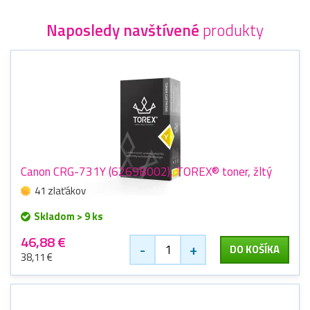
Naposledy navštívené
produkty
Canon CRG-731Y (6269B002), TOREX® toner, žltý
41 zlaťákov
Skladom > 9 ks
46,88 €
-
+
DO KOŠÍKA
38,11 €