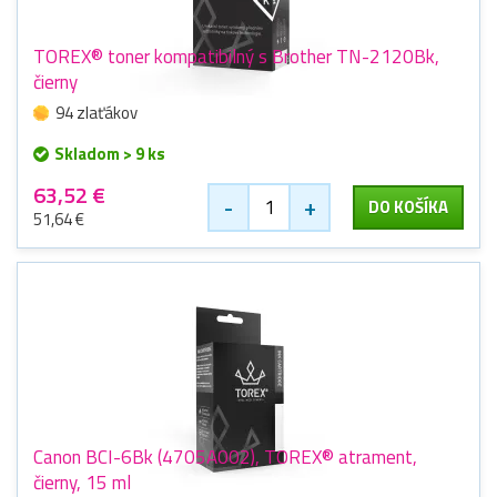
TOREX® toner kompatibilný s Brother TN-2120Bk,
čierny
94 zlaťákov
Skladom > 9 ks
63,52 €
-
+
DO KOŠÍKA
51,64 €
Canon BCI-6Bk (4705A002), TOREX® atrament,
čierny, 15 ml