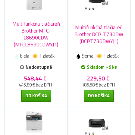
Multifunkčná tlačiareň
Multifunkčná tlačiareň
Brother MFC-
Brother DCP-T730DW
L8690CDW
(DCPT730DWYJ1)
(MFCL8690CDWYJ1)
biela
1 zlaťák
čierna
1 zlaťák
Nedostupné
Skladom > 9 ks
548,44 €
229,50 €
445,89 € bez DPH
186,58 € bez DPH
DO KOŠÍKA
DO KOŠÍKA