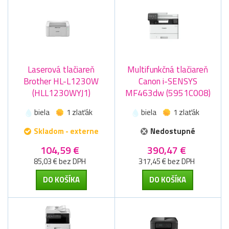
Laserová tlačiareň
Multifunkčná tlačiareň
Brother HL-L1230W
Canon i-SENSYS
(HLL1230WYJ1)
MF463dw (5951C008)
biela
1 zlaťák
biela
1 zlaťák
Skladom - externe
Nedostupné
104,59 €
390,47 €
85,03 € bez DPH
317,45 € bez DPH
DO KOŠÍKA
DO KOŠÍKA