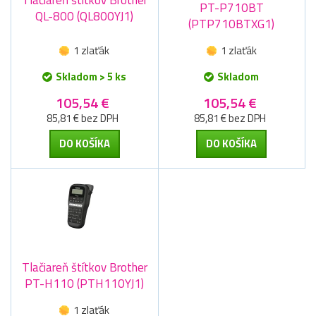
PT-P710BT
QL-800 (QL800YJ1)
(PTP710BTXG1)
1 zlaťák
1 zlaťák
Skladom > 5 ks
Skladom
105,54 €
105,54 €
85,81 € bez DPH
85,81 € bez DPH
DO KOŠÍKA
DO KOŠÍKA
Tlačiareň štítkov Brother
PT-H110 (PTH110YJ1)
1 zlaťák