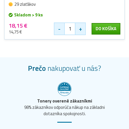
29 zlaťákov
Skladom > 9 ks
18,15 €
-
+
DO KOŠÍKA
14,75 €
Prečo
nakupovať u nás?
Tonery overené zákazníkmi
98% zákazníkov odporúča nákup na základni
dotazníka spokojnosti.