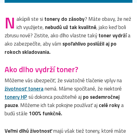
N
akúpili ste si
tonery do zásoby
? Máte obavy, že než
ich využijete,
nebudú už tak kvalitné
, jako keď boli
zbrusu nové? Zistite, ako dlho vlastne taký
toner vydrží
a
ako zabezpečíte, aby vám
spoľahlivo poslúžil aj po
rokoch skladovania.
Ako dlho vydrží toner?
Môžeme vás ubezpečiť, že sviatočné tlačenie vplyv na
životnosť tonera
nemá. Máme spočítané, že niektoré
tonery HP
sú dokonca použiteľné aj
po sedemročnej
pauze
. Môžeme ich tak pokojne používať aj
celé roky
a
budú stále
100% funkčné.
Veľmi dlhú životnosť
majú však tiež tonery, ktoré máte