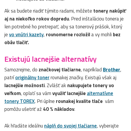
Ak sa budete riadiť týmito radami, môžete
tonery nakúpiť
aj na niekoľko rokov dopredu
. Pred inštaláciou tonera je
len potrebné ho pretrepať, aby sa tonerový prášok, ktorý
je
vo vnútri kazety
,
rovnomerne rozložil
a vy mohli
bez
obáv tlačiť.
Existujú lacnejšie alternatívy
Samozrejme, do
značkovej tlačiarne
, napríklad
Brother
,
patrí
originálny toner
rovnakej značky. Existujú však aj
lacnejšie možnosti
. Zvlášť ak
nakupujete tonery vo
veľkom
, oplatí sa vám
využiť lacnejšie
alternatívne
tonery TOREX
. Pri úplne
rovnakej kvalite tlače
vám
pomôžu ušetriť až
40 % nákladov
.
Ak hľadáte ideálnu
náplň do svojej tlačiarne
, vyberajte