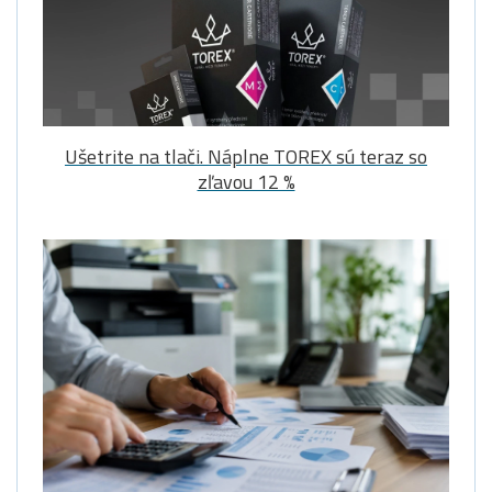
Ušetrite na tlači. Náplne TOREX sú teraz so
zľavou 12 %