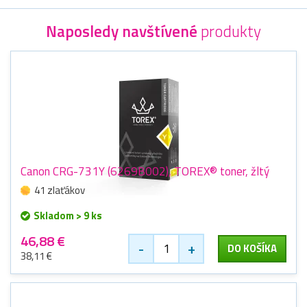
Naposledy navštívené
produkty
Canon CRG-731Y (6269B002), TOREX® toner, žltý
41 zlaťákov
Skladom > 9 ks
46,88 €
-
+
DO KOŠÍKA
38,11 €