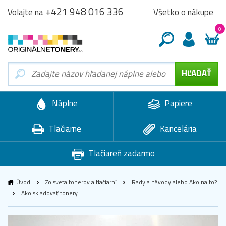
+421 948 016 336
Všetko o nákupe
Volajte na
0
Náplne
Papiere
Tlačiarne
Kancelária
Tlačiareň zadarmo
Úvod
Zo sveta tonerov a tlačiarní
Rady a návody alebo Ako na to?
Ako skladovať tonery