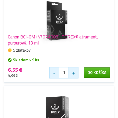
Canon BCI-6M (4707A002), TOREX® atrament,
purpurový, 13 ml
5 zlaťákov
Skladom > 9 ks
6,55 €
-
+
DO KOŠÍKA
5,33 €