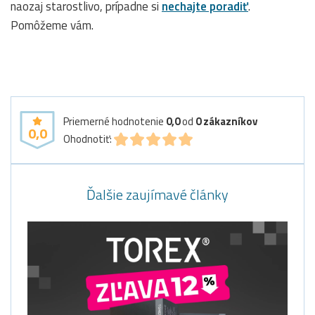
naozaj starostlivo, prípadne si
nechajte poradiť
.
Pomôžeme vám.
Priemerné hodnotenie
0,0
od
0
zákazníkov
0,0
Ohodnotiť:
Ďalšie zaujímavé články