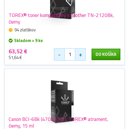
TOREX® toner kompatibilný s Brother TN-2120Bk,
čierny
94 zlaťákov
Skladom > 9 ks
63,52 €
-
+
DO KOŠÍKA
51,64 €
Canon BCI-6Bk (4705A002), TOREX® atrament,
čierny, 15 ml