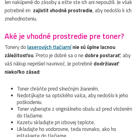
len nakúpené do zásoby a ešte ste ich ani nepoužili. Je však
potrebné im
zajistit vhodné prostredie
, aby nedošlo k ich
znehodnoteniu.
Aké je vhodné prostredie pre toner?
Tonery do
laserových tlačiarní
nie sú úplne lacnou
záležitosťou
. Preto je dobré sa o ne
dobre postarať
, aby
váš nákup neprišiel navnivoč. Je potrebné
dodržiavať
niekoľko zásad
:
Toner chráňte pred slnečným žiarením.
Nedotýkajte sa optického valca, aby nedošlo k jeho
poškodeniu.
Toner vyberajte z originálneho obalu až pred vložením
do tlačiarne.
Kazetu skladujte pri izbovej teplote.
Ukladajte ho vodorovne, teda rovnako, ako ho
inštalujete do tlačiarne.