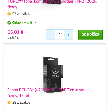
TOREX® toner kompatibilný s Brother TN-2120Bk,
čierny
97 zlaťákov
Skladom > 9 ks
65,03 €
-
+
DO KOŠÍKA
52,87 €
Canon BCI-6Bk (4705A002), TOREX® atrament,
čierny, 15 ml
29 zlaťákov