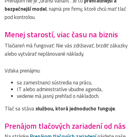
Prenájom nie je „drahší variant“. Je to
prehľadnejší a
bezpečnejší model
, najmä pre firmy, ktoré chcú mať tlač
pod kontrolou.
Menej starostí, viac času na biznis
Tlačiareň má fungovať. Nie vás zdržiavať, brzdiť zákazky
alebo vytvárať neplánované náklady.
Vďaka prenájmu:
sa zamestnanci sústredia na prácu,
IT alebo administratíve ubudne agenda,
vedenie má jasný prehľad o nákladoch.
Tlač sa stáva
službou, ktorá jednoducho funguje
.
Prenájom tlačových zariadení od nás
Na stránke
Prenájom tlačových zariadení
nájdete naše