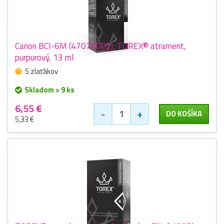
Canon BCI-6M (4707A002), TOREX® atrament,
purpurový, 13 ml
5 zlaťákov
Skladom > 9 ks
6,55 €
-
+
DO KOŠÍKA
5,33 €