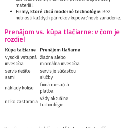
materiál.
Firmy, ktoré chcú moderné technológie
: Bez
nutnosti každých pár rokov kupovať nové zariadenie.
Prenájom vs. kúpa tlačiarne: v čom je
rozdiel
Kúpa talčiarne
Prenájom tlařiarne
vysoká vstupná
žiadna alebo
investícia
minimálna investícia
servis riešite
servis je súčasťou
sami
služby
fixná mesačná
náklady kolíšu
platba
vždy aktuálne
riziko zastarania
technológie