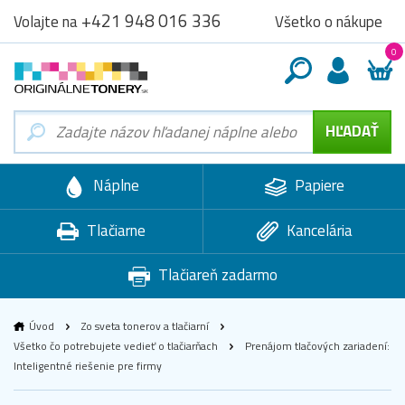
+421 948 016 336
Všetko o nákupe
Volajte na
0
Náplne
Papiere
Tlačiarne
Kancelária
Tlačiareň zadarmo
Úvod
Zo sveta tonerov a tlačiarní
Všetko čo potrebujete vedieť o tlačiarňach
Prenájom tlačových zariadení:
Inteligentné riešenie pre firmy