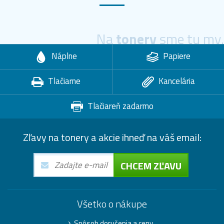
Na
tonery
sme tu my.
Náplne
Papiere
Tlačiarne
Kancelária
Tlačiareň zadarmo
Zľavy na tonery a akcie ihneď na váš email:
CHCEM ZĽAVU
Všetko o nákupe
Spôsob doručenia a ceny