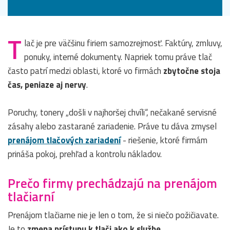
T
lač je pre väčšinu firiem samozrejmosť. Faktúry, zmluvy,
ponuky, interné dokumenty. Napriek tomu práve tlač
často patrí medzi oblasti, ktoré vo firmách
zbytočne stoja
čas, peniaze aj nervy
.
Poruchy, tonery „došli v najhoršej chvíli“, nečakané servisné
zásahy alebo zastarané zariadenie. Práve tu dáva zmysel
prenájom tlačových zariadení
- riešenie, ktoré firmám
prináša pokoj, prehľad a kontrolu nákladov.
Prečo firmy prechádzajú na prenájom
tlačiarní
Prenájom tlačiarne nie je len o tom, že si niečo požičiavate.
Je to
zmena prístupu k tlači ako k službe
.