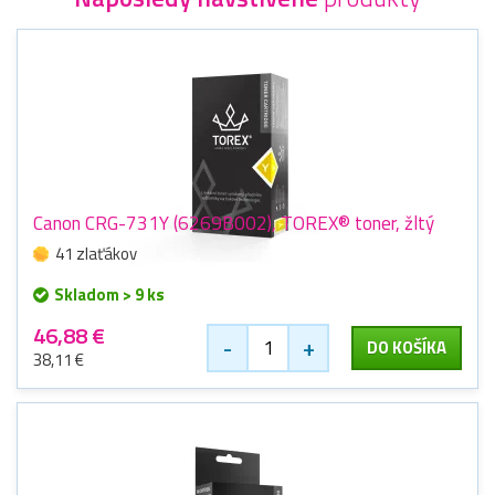
Canon CRG-731Y (6269B002), TOREX® toner, žltý
41 zlaťákov
Skladom > 9 ks
46,88 €
-
+
DO KOŠÍKA
38,11 €