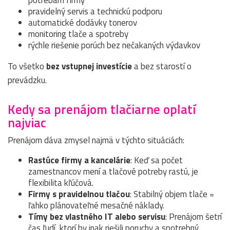
potrebám firmy
pravidelný servis a technickú podporu
automatické dodávky tonerov
monitoring tlače a spotreby
rýchle riešenie porúch bez nečakaných výdavkov
To všetko
bez vstupnej investície
a bez starostí o
prevádzku.
Kedy sa prenájom tlačiarne oplatí
najviac
Prenájom dáva zmysel najmä v týchto situáciách:
Rastúce firmy a kancelárie
: Keď sa počet
zamestnancov mení a tlačové potreby rastú, je
flexibilita kľúčová.
Firmy s pravidelnou tlačou
: Stabilný objem tlače =
ľahko plánovateľné mesačné náklady.
Tímy bez vlastného IT alebo servisu
: Prenájom šetrí
čas ľudí, ktorí by inak riešili poruchy a spotrebný