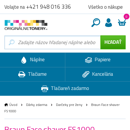
+421 948 016 336
Všetko o nákupe
Volajte na
0
Náplne
Papiere
Tlačiarne
Kancelária
Tlačiareň zadarmo
Úvod
Dárky zdarma
Darčeky pre ženy
Braun Face shaver
FS1000
Braun Face shaver FS1000