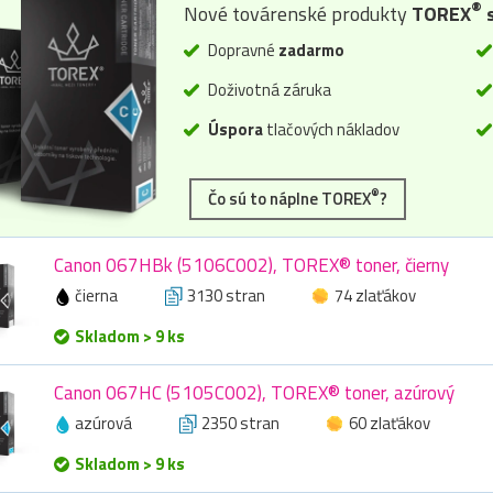
®
Nové továrenské produkty
TOREX
s
Dopravné
zadarmo
Doživotná záruka
Úspora
tlačových nákladov
®
Čo sú to náplne TOREX
?
Canon 067HBk (5106C002), TOREX® toner, čierny
čierna
3130 stran
74 zlaťákov
Skladom > 9 ks
Canon 067HC (5105C002), TOREX® toner, azúrový
azúrová
2350 stran
60 zlaťákov
Skladom > 9 ks