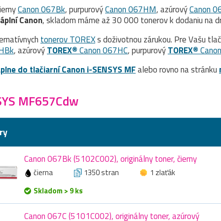
čierny
Canon 067Bk
, purpurový
Canon 067HM
, azúrový
Canon 0
náplní Canon
, skladom máme až 30 000 tonerov k dodaniu na dr
ernatívnych
tonerov TOREX
s doživotnou zárukou. Pre Vašu tla
HBk
, azúrový
TOREX®
Canon 067HC
, purpurový
TOREX®
Cano
plne do tlačiarní Canon i-SENSYS MF
alebo rovno na stránku
NSYS MF657Cdw
ry
Canon 067Bk (5102C002), originálny toner, čierny
čierna
1350 stran
1 zlaťák
Skladom > 9 ks
Canon 067C (5101C002), originálny toner, azúrový