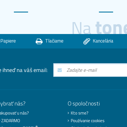
ton
Na
Papiere
Tlačiarne
Kancelária
e ihneď na váš email:
vybrať nás?
O spoločnosti
akupovať u nás?
Kto sme?
y ZADARMO
Používanie cookies
®