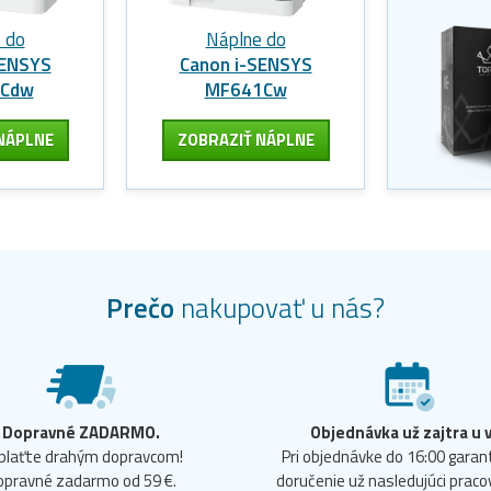
 do
Náplne do
SENSYS
Canon i-SENSYS
3Cdw
MF641Cw
NÁPLNE
ZOBRAZIŤ NÁPLNE
Prečo
nakupovať u nás?
Dopravné ZADARMO.
Objednávka už zajtra u 
plaťte drahým dopravcom!
Pri objednávke do 16:00 gara
opravné zadarmo od 59 €.
doručenie už nasledujúci praco