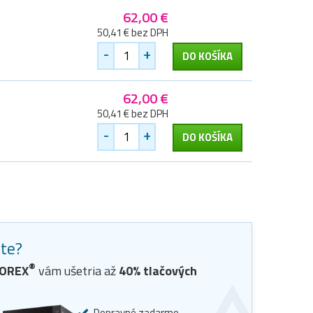
62,00 €
50,41 € bez DPH
-
+
DO KOŠÍKA
62,00 €
50,41 € bez DPH
-
+
DO KOŠÍKA
ste?
®
OREX
vám ušetria až
40
% tlačových
Dopravné zadarmo