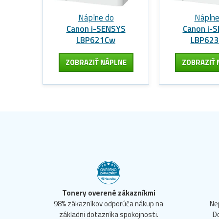
Náplne do
Náplne
Canon i-SENSYS
Canon i-
LBP621Cw
LBP62
ZOBRAZIŤ NÁPLNE
ZOBRAZIŤ 
Tonery overené zákazníkmi
98% zákazníkov odporúča nákup na
Ne
základni dotazníka spokojnosti.
D