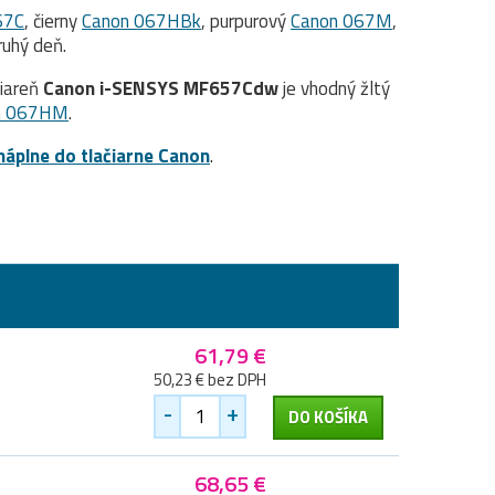
67C
, čierny
Canon 067HBk
, purpurový
Canon 067M
,
uhý deň.
čiareň
Canon i-SENSYS MF657Cdw
je vhodný žltý
n 067HM
.
náplne do tlačiarne Canon
.
61,79 €
50,23 € bez DPH
-
+
DO KOŠÍKA
68,65 €