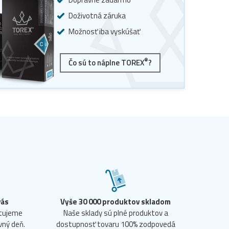
Doživotná záruka
Možnosť iba vyskúšať
®
Čo sú to náplne TOREX
?
vás
Vyše 30 000 produktov skladom
ntujeme
Naše sklady sú plné produktov a
vný deň.
dostupnosť tovaru 100% zodpovedá