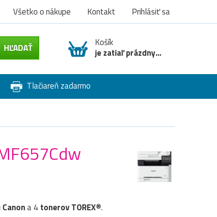
Všetko o nákupe
Kontakt
Prihlásiť sa
Košík
je zatiaľ prázdny...
Tlačiareň zadarmo
YS MF657Cdw
u
Canon
a 4
tonerov TOREX®
.