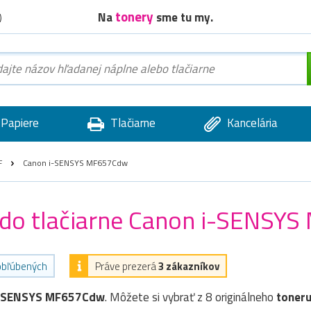
tonery
Na
sme tu my.
)
Papiere
Tlačiarne
Kancelária
F
Canon i-SENSYS MF657Cdw
) do tlačiarne Canon i-SENS
 obľúbených
Práve prezerá
3 zákazníkov
i-SENSYS MF657Cdw
. Môžete si vybrať z 8 originálneho
toner