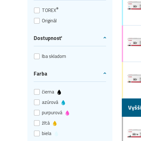
®
TOREX
Originál
Dostupnosť
Iba skladom
Farba
čierna
azúrová
Vyšš
purpurová
žltá
biela