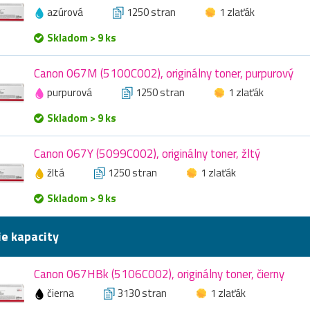
azúrová
1250 stran
1 zlaťák
Skladom > 9 ks
Canon 067M (5100C002), originálny toner, purpurový
purpurová
1250 stran
1 zlaťák
Skladom > 9 ks
Canon 067Y (5099C002), originálny toner, žltý
žltá
1250 stran
1 zlaťák
Skladom > 9 ks
ie kapacity
Canon 067HBk (5106C002), originálny toner, čierny
čierna
3130 stran
1 zlaťák