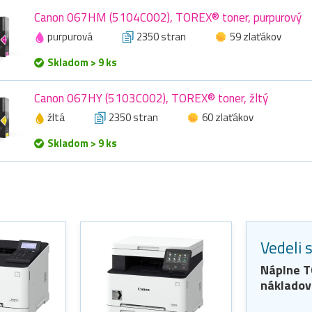
Canon 067HM (5104C002), TOREX® toner, purpurový
purpurová
2350 stran
59 zlaťákov
Skladom > 9 ks
Canon 067HY (5103C002), TOREX® toner, žltý
žltá
2350 stran
60 zlaťákov
Skladom > 9 ks
Vedeli 
Náplne
T
nákladov