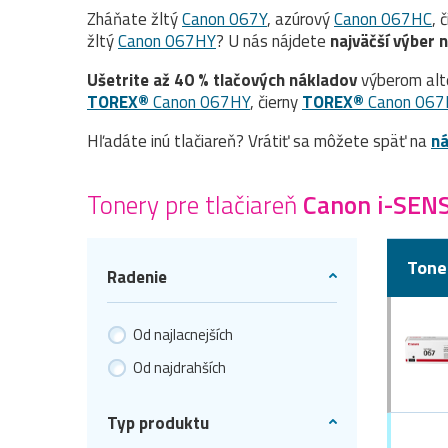
Zháňate žltý
Canon 067Y
, azúrový
Canon 067HC
, 
žltý
Canon 067HY
? U nás nájdete
najväčší výber 
Ušetrite až 40 % tlačových nákladov
výberom alt
TOREX®
Canon 067HY
, čierny
TOREX®
Canon 067
Hľadáte inú tlačiareň? Vrátiť sa môžete späť na
ná
Tonery pre tlačiareň
Canon i-SE
Tone
Radenie
Od najlacnejších
Od najdrahších
Typ produktu