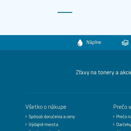
Náplne
Zľavy na tonery a akci
Všetko o nákupe
Prečo 
Spôsob doručenia a ceny
Prečo n
Výdajné miesta
Darček