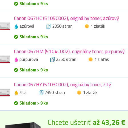
Skladom > 9 ks
Canon 067HC (5105C002), originálny toner, azúrový
azúrová
2350 stran
1 zlaťák
Skladom > 9 ks
Canon 067HM (5104C002), originálny toner, purpurový
purpurová
2350 stran
1 zlaťák
Skladom > 9 ks
Canon 067HY (5103C002), originálny toner, žltý
žltá
2350 stran
1 zlaťák
Skladom > 9 ks
Chcete ušetriť
až 43,26 €