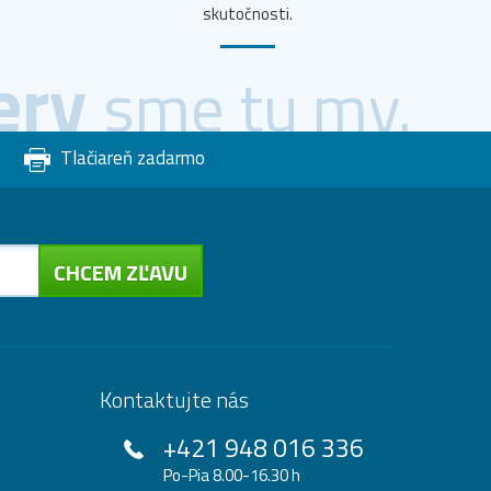
skutočnosti.
ery
sme tu my.
Tlačiareň zadarmo
CHCEM ZĽAVU
Kontaktujte nás
+421 948 016 336
Po-Pia 8.00-16.30 h