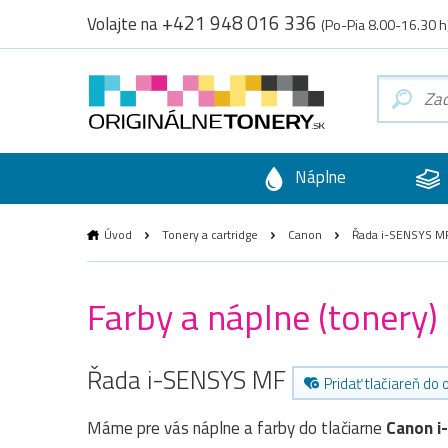
+421 948 016 336
Volajte na
(Po-Pia 8.00-16.30 h
Náplne
Úvod
Tonery a cartridge
Canon
Řada i-SENSYS M
Farby a náplne (tonery
Řada i-SENSYS MF
Pridať tlačiareň do
Máme pre vás náplne a farby do tlačiarne
Canon 