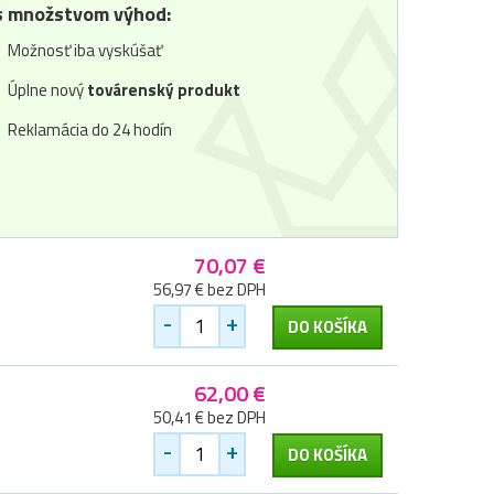
 množstvom výhod:
Možnosť iba vyskúšať
Úplne nový
továrenský produkt
Reklamácia do 24 hodín
70,07 €
56,97 € bez DPH
-
+
DO KOŠÍKA
62,00 €
50,41 € bez DPH
-
+
DO KOŠÍKA