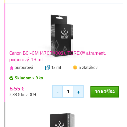
Canon BCI-6M (4707A002), TOREX® atrament,
purpurový, 13 ml
purpurová
13 ml
5 zlaťákov
Skladom > 9 ks
6,55 €
-
+
DO KOŠÍKA
5,33 € bez DPH