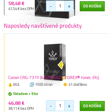
58,48 €
-
+
DO KOŠÍKA
47,54 € bez DPH
Naposledy navštívené produkty
Canon CRG-731Y (6269B002), TOREX® toner, žltý
žltá
1500 stran
41 zlaťákov
Skladom > 9 ks
46,88 €
-
+
DO KOŠÍKA
38,11 € bez DPH