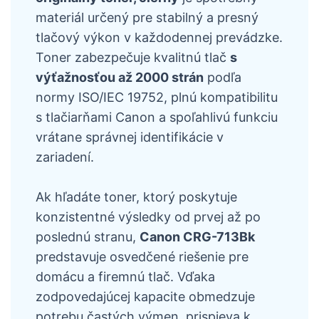
materiál určený pre stabilný a presný
tlačový výkon v každodennej prevádzke.
Toner zabezpečuje kvalitnú tlač
s
výťažnosťou až 2000 strán
podľa
normy ISO/IEC 19752, plnú kompatibilitu
s tlačiarňami Canon a spoľahlivú funkciu
vrátane správnej identifikácie v
zariadení.
Ak hľadáte toner, ktorý poskytuje
konzistentné výsledky od prvej až po
poslednú stranu,
Canon CRG-713Bk
predstavuje osvedčené riešenie pre
domácu a firemnú tlač. Vďaka
zodpovedajúcej kapacite obmedzuje
potrebu častých výmen, prispieva k