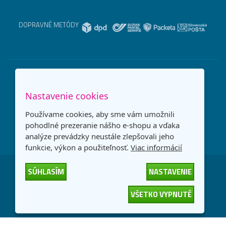
DOPRAVNÉ METÓDY
Nastavenie cookies
Používame cookies, aby sme vám umožnili
pohodlné prezeranie nášho e-shopu a vďaka
analýze prevádzky neustále zlepšovali jeho
funkcie, výkon a použiteľnosť.
Viac informácií
SÚHLASÍM
NASTAVENIE
Česká republika
Slovensko
VŠETKO VYPNUTÉ
© 2026
interNETmania SK s.r.o.
Všetky práva vyhradené
-
-