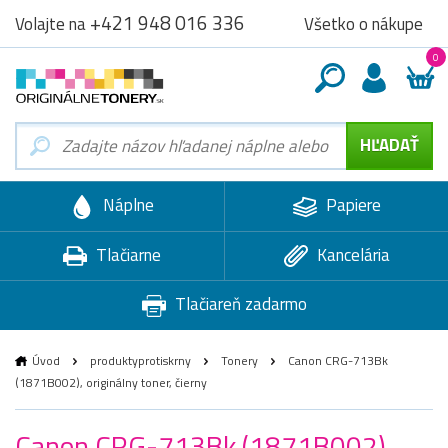
+421 948 016 336
Všetko o nákupe
Volajte na
0
Náplne
Papiere
Tlačiarne
Kancelária
Tlačiareň zadarmo
Úvod
produktyprotiskrny
Tonery
Canon CRG-713Bk
(1871B002), originálny toner, čierny
Canon CRG-713Bk (1871B002),