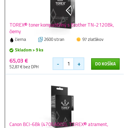
TOREX® toner kompatibilný s Brother TN-2120Bk,
čierny
čierna
2600 stran
97 zlaťákov
Skladom > 9 ks
65,03 €
-
+
DO KOŠÍKA
52,87 € bez DPH
Canon BCI-6Bk (4705A002), TOREX® atrament,