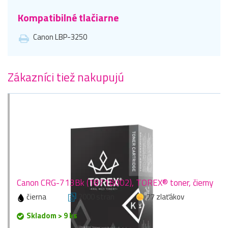
Kompatibilné tlačiarne
Canon LBP-3250
Zákazníci tiež nakupujú
Canon CRG-713Bk (1871B002), TOREX® toner, čierny
čierna
2000 stran
77 zlaťákov
Skladom > 9 ks