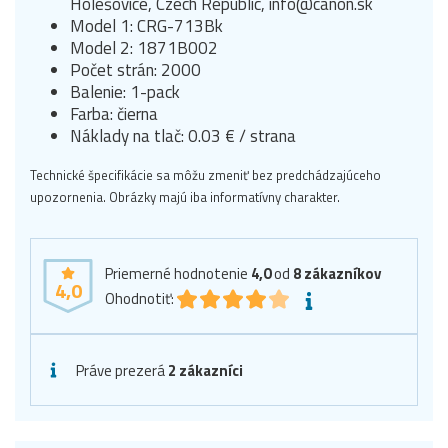
Holešovice, Czech Republic, info@canon.sk
Model 1: CRG-713Bk
Model 2: 1871B002
Počet strán: 2000
Balenie: 1-pack
Farba: čierna
Náklady na tlač: 0.03 € / strana
Technické špecifikácie sa môžu zmeniť bez predchádzajúceho
upozornenia. Obrázky majú iba informatívny charakter.
Priemerné hodnotenie
4,0
od
8
zákazníkov
4,0
Ohodnotiť:
Práve prezerá
2 zákazníci