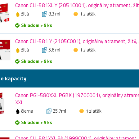
Canon CLI-581XL Y (2051C001), originálny atrament, žltý
žltá
8,3 ml
1 zlaťák
Skladom > 9 ks
Canon CLI-581 Y (2105C001), originálny atrament, žltý, 
žltá
5,6 ml
1 zlaťák
Skladom > 9 ks
ie kapacity
Canon PGI-580XXL PGBK (1970C001), originálny atramen
XXL
čierna
25,7ml
1 zlaťák
Skladom > 9 ks
Canon CLI-581XXL Bk (1998C001), originálny atrament, č