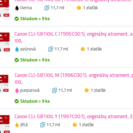
čierna
11,7 ml
1 zlaťák
Skladom > 9 ks
Canon CLI-581XXL C (1995C001), originálny atrament, az
XXL
azúrová
11.7 ml
1 zlaťák
Skladom > 9 ks
Canon CLI-581XXL M (1996C001), originálny atrament, p
XXL
purpurová
11,7 ml
1 zlaťák
Skladom > 9 ks
Canon CLI-581XXL Y (1997C001), originálny atrament, žl
žltá
11,7 ml
1 zlaťák