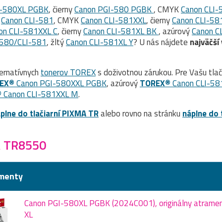
I-580XL PGBK
, čierny
Canon PGI-580 PGBK
, CMYK
Canon CLI-
K
Canon CLI-581
, CMYK
Canon CLI-581XXL
, čierny
Canon CLI-58
on CLI-581XXL C
, čierny
Canon CLI-581XL BK
, azúrový
Canon C
-580/CLI-581
, žltý
Canon CLI-581XL Y
? U nás nájdete
najväčší
ernatívnych
tonerov TOREX
s doživotnou zárukou. Pre Vašu tla
EX®
Canon PGI-580XXL PGBK
, azúrový
TOREX®
Canon CLI-58
®
Canon CLI-581XXL M
.
plne do tlačiarní PIXMA TR
alebo rovno na stránku
náplne do 
A TR8550
menty
Canon PGI-580XL PGBK (2024C001), originálny atrament,
XL