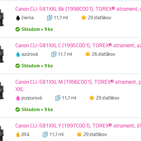
Canon CLI-581XXL Bk (1998C001), TOREX® atrament, či
čierna
11,7 ml
29 zlaťákov
Skladom > 9 ks
Canon CLI-581XXL C (1995C001), TOREX® atrament, azú
azúrová
11.7 ml
26 zlaťákov
Skladom > 9 ks
Canon CLI-581XXL M (1996C001), TOREX® atrament, pu
XXL
purpurová
11,7 ml
29 zlaťákov
Skladom > 9 ks
Canon CLI-581XXL Y (1997C001), TOREX® atrament, žlt
žltá
11,7 ml
29 zlaťákov