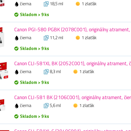
čierna
18,5 ml
1 zlaťák
Skladom > 9 ks
Canon PGI-580 PGBK (2078C001), originálny atrament, č
čierna
11,2 ml
1 zlaťák
Skladom > 9 ks
Canon CLI-581XL BK (2052C001), originálny atrament, či
čierna
8,3 ml
1 zlaťák
Skladom > 9 ks
Canon CLI-581 BK (2106C001), originálny atrament, čier
čierna
5,6 ml
1 zlaťák
Skladom > 9 ks