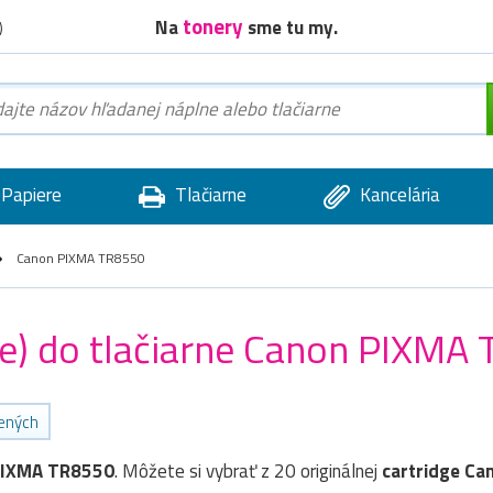
tonery
Na
sme tu my.
)
Papiere
Tlačiarne
Kancelária
Canon PIXMA TR8550
dge) do tlačiarne Canon PIXMA
bených
PIXMA TR8550
. Môžete si vybrať z 20 originálnej
cartridge
Ca