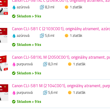
Canon CLI-581XL C (2049C001), originálny atrament, azú
azúrová
8,3 ml
1 zlaťák
Skladom > 9 ks
Canon CLI-581 C (2103C001), originálny atrament, azúro
azúrová
5,6 ml
1 zlaťák
Skladom > 9 ks
Canon CLI-581XL M (2050C001), originálny atrament, pur
purpurová
8,3 ml
1 zlaťák
Skladom > 9 ks
Canon CLI-581 M (2104C001), originálny atrament, purp
purpurová
5,6 ml
1 zlaťák
Skladom > 9 ks