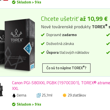
Skladom > 9 ks
Chcete ušetriť
až 10,99 €
®
Nové továrenské produkty
TOREX
s
Dopravné
zadarmo
Doživotná záruka
Úspora
tlačových nákladov
®
Čo sú to náplne TOREX
?
Canon PGI-580XXL PGBK (1970C001), TOREX® atrament,
XXL
čierna
25,7ml
29 zlaťákov
Skladom > 9 ks