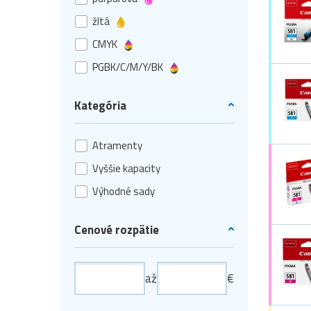
žltá
CMYK
PGBK/C/M/Y/BK
Kategória
Atramenty
Vyššie kapacity
Výhodné sady
Cenové rozpätie
až
€