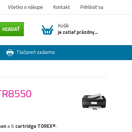
Všetko o nákupe
Kontakt
Prihlásiť sa
Košík
je zatiaľ prázdny...
Tlačiareň zadarmo
 TR8550
non
a 6
cartridge TOREX®
.