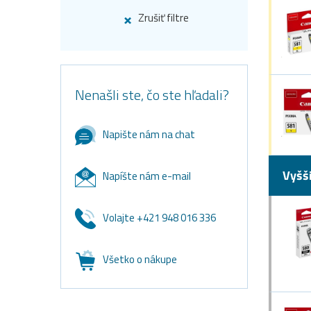
Zrušiť filtre
Nenašli ste, čo ste hľadali?
Napište nám na chat
Vyšš
Napíšte nám e-mail
Volajte +421 948 016 336
Všetko o nákupe