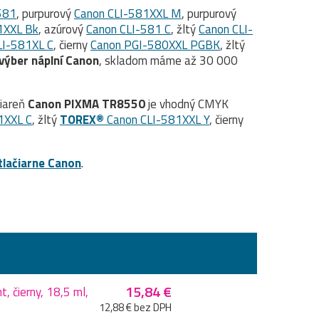
581
, purpurový
Canon CLI-581XXL M
, purpurový
1XXL Bk
, azúrový
Canon CLI-581 C
, žltý
Canon CLI-
LI-581XL C
, čierny
Canon PGI-580XXL PGBK
, žltý
 výber náplní Canon
, skladom máme až 30 000
čiareň
Canon PIXMA TR8550
je vhodný CMYK
1XXL C
, žltý
TOREX®
Canon CLI-581XXL Y
, čierny
tlačiarne Canon
.
15,84 €
 čierny, 18,5 ml,
12,88 € bez DPH