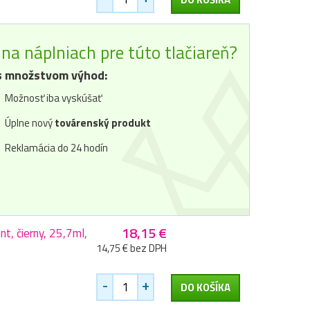
na náplniach pre túto tlačiareň?
 množstvom výhod:
Možnosť iba vyskúšať
Úplne nový
továrenský produkt
Reklamácia do 24 hodín
18,15 €
 čierny, 25,7ml,
14,75 € bez DPH
-
+
DO KOŠÍKA