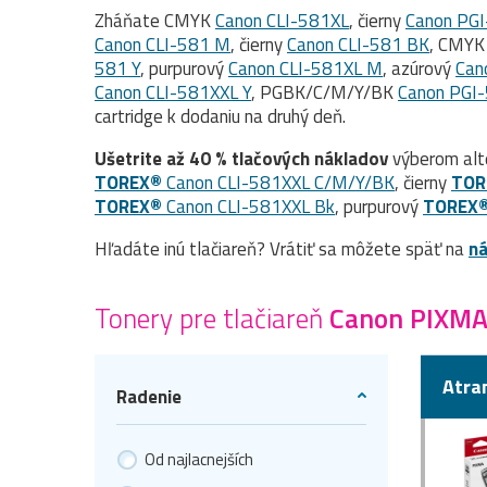
Zháňate CMYK
Canon CLI-581XL
, čierny
Canon PG
Canon CLI-581 M
, čierny
Canon CLI-581 BK
, CMY
581 Y
, purpurový
Canon CLI-581XL M
, azúrový
Can
Canon CLI-581XXL Y
, PGBK/C/M/Y/BK
Canon PGI
cartridge k dodaniu na druhý deň.
Ušetrite až 40 % tlačových nákladov
výberom alt
TOREX®
Canon CLI-581XXL C/M/Y/BK
, čierny
TOR
TOREX®
Canon CLI-581XXL Bk
, purpurový
TOREX
Hľadáte inú tlačiareň? Vrátiť sa môžete späť na
ná
Tonery pre tlačiareň
Canon PIXM
Atra
Radenie
Od najlacnejších