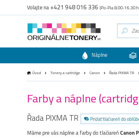
+421 948 016 336
Volajte na
(Po-Pia 8.00-16.30 h
Náplne
Úvod
Tonery a cartridge
Canon
Řada PIXMA TR
Farby a náplne (cartri
Řada PIXMA TR
Pridať tlačiareň do obľú
Máme pre vás náplne a farby do tlačiareň
Canon 