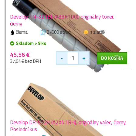
Develop TN-321Bk (A33K1D0), originálny toner,
čierny
čierna
27000 stran
1 zlaťák
Skladom > 9 ks
45,56 €
-
+
DO KOŠÍKA
37,04 € bez DPH
Develop DR-512K (A2XN1RH), originálny valec, čierny,
Poslední kus