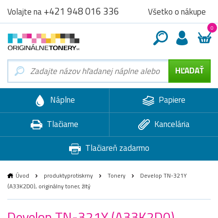
+421 948 016 336
Všetko o nákupe
Volajte na
0
Náplne
Papiere
Tlačiarne
Kancelária
Tlačiareň zadarmo
Úvod
produktyprotiskrny
Tonery
Develop TN-321Y
(A33K2D0), originálny toner, žltý
Develop TN-321Y (A33K2D0),