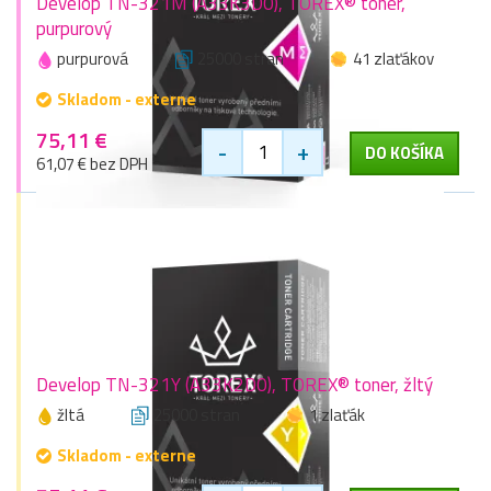
Develop TN-321M (A33K3D0), TOREX® toner,
purpurový
purpurová
25000 stran
41 zlaťákov
Skladom - externe
75,11 €
-
+
DO KOŠÍKA
61,07 € bez DPH
Develop TN-321Y (A33K2D0), TOREX® toner, žltý
žltá
25000 stran
1 zlaťák
Skladom - externe