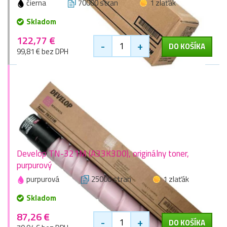
čierna
70000 stran
1 zlaťák
Skladom
122,77 €
-
+
DO KOŠÍKA
99,81 € bez DPH
Develop TN-321M (A33K3D0), originálny toner,
purpurový
purpurová
25000 stran
1 zlaťák
Skladom
87,26 €
-
+
DO KOŠÍKA