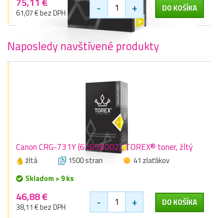
75,11 €
-
+
DO KOŠÍKA
61,07 € bez DPH
Naposledy navštívené produkty
Canon CRG-731Y (6269B002), TOREX® toner, žltý
žltá
1500 stran
41 zlaťákov
Skladom > 9 ks
46,88 €
-
+
DO KOŠÍKA
38,11 € bez DPH