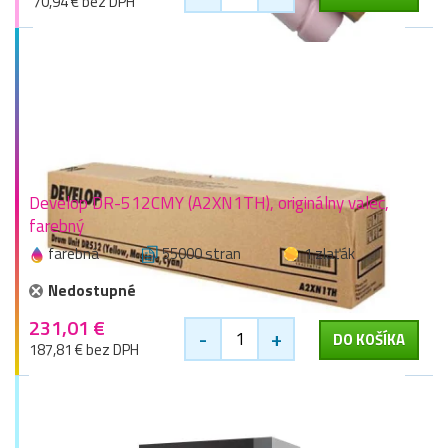
70,94 € bez DPH
Develop DR-512CMY (A2XN1TH), originálny valec,
farebný
farebná
55000 stran
1 zlaťák
Nedostupné
231,01 €
-
+
DO KOŠÍKA
187,81 € bez DPH