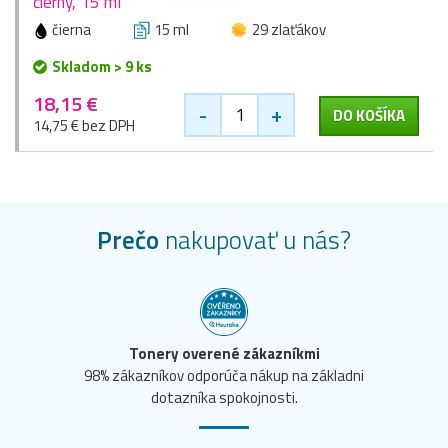
čierny, 15 ml
čierna
15 ml
29 zlaťákov
Skladom > 9 ks
18,15 €
-
+
DO KOŠÍKA
14,75 € bez DPH
Prečo
nakupovať u nás?
Tonery overené zákazníkmi
98% zákazníkov odporúča nákup na základni
dotazníka spokojnosti.