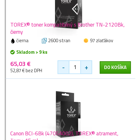
TOREX® toner kompatibilný s Brother TN-2120Bk,
čierny
čierna
2600 stran
97 zlaťákov
Skladom > 9 ks
65,03 €
-
+
DO KOŠÍKA
52,87 € bez DPH
Canon BCI-6Bk (4705A002), TOREX® atrament,