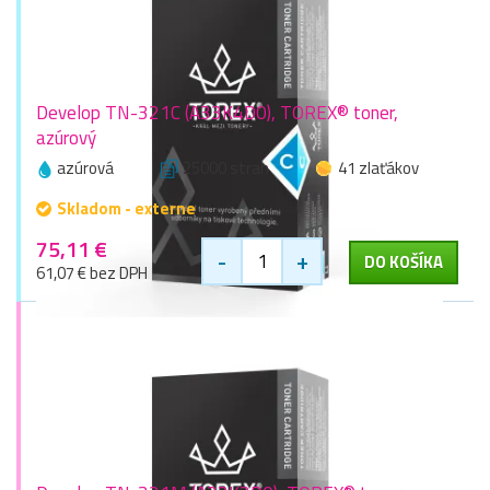
Develop TN-321C (A33K4D0), TOREX® toner,
azúrový
azúrová
25000 stran
41 zlaťákov
Skladom - externe
75,11 €
-
+
DO KOŠÍKA
61,07 € bez DPH