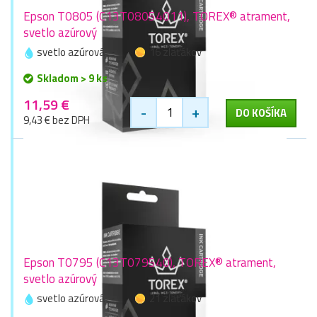
Epson T0805 (C13T08054011), TOREX® atrament,
svetlo azúrový
svetlo azúrová
16 zlaťákov
Skladom > 9 ks
11,59 €
-
+
DO KOŠÍKA
9,43 € bez DPH
Epson T0795 (C13T079540), TOREX® atrament,
svetlo azúrový
svetlo azúrová
21 zlaťákov