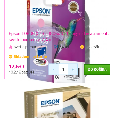
Epson T0806 (C13T08064011), originálny atrament,
svetlo purpurový, 7,4 ml
svetlo purpurová
7,4 ml
1 zlaťák
Skladom - externe
12,63 €
-
+
DO KOŠÍKA
10,27 € bez DPH