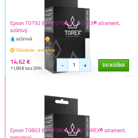
Epson T0792 (C13T079240), TOREX® atrament,
azúrový
azúrová
20 zlaťákov
Skladom - externe
14,62 €
-
+
DO KOŠÍKA
11,89 € bez DPH
Epson T0803 (C13T08034011), TOREX® atrament,
purpurový