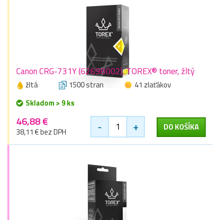
Canon CRG-731Y (6269B002), TOREX® toner, žltý
žltá
1500 stran
41 zlaťákov
Skladom > 9 ks
46,88 €
-
+
DO KOŠÍKA
38,11 € bez DPH