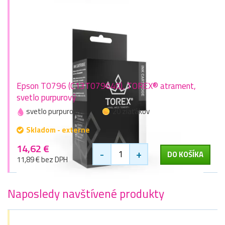
Epson T0796 (C13T079640), TOREX® atrament,
svetlo purpurový
svetlo purpurová
20 zlaťákov
Skladom - externe
14,62 €
-
+
DO KOŠÍKA
11,89 € bez DPH
Naposledy navštívené produkty