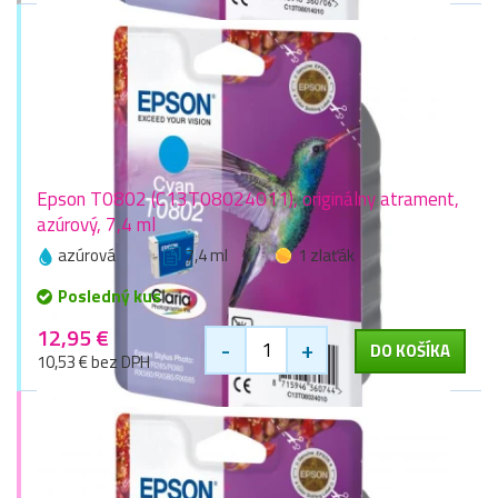
Epson T0802 (C13T08024011), originálny atrament,
azúrový, 7,4 ml
azúrová
7,4 ml
1 zlaťák
Posledný kus
12,95 €
-
+
DO KOŠÍKA
10,53 € bez DPH