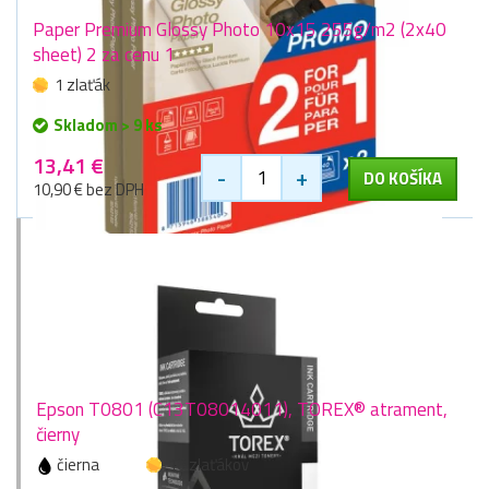
Paper Premium Glossy Photo 10x15 255g/m2 (2x40
sheet) 2 za cenu 1
1 zlaťák
Skladom > 9 ks
13,41 €
-
+
DO KOŠÍKA
10,90 € bez DPH
Epson T0801 (C13T08014011), TOREX® atrament,
čierny
čierna
16 zlaťákov