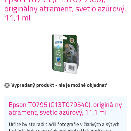
originálny atrament, svetlo azúrový,
11,1 ml
Vypredaný produkt - nie je možné objednať
Epson T0795 (C13T079540), originálny
atrament, svetlo azúrový, 11,1 ml
Určite by ste radi tlačili fotografie v žiarivých a sýtych
farbách, keby vám však nedošiel v tlačiarni Epson