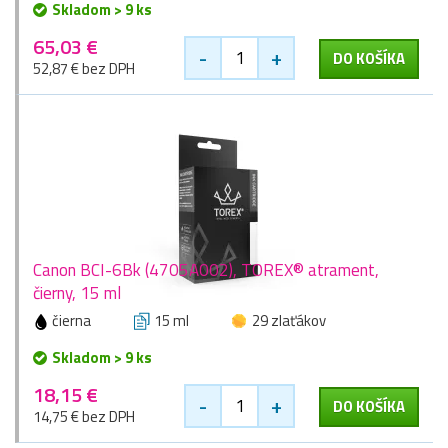
Skladom > 9 ks
65,03 €
-
+
DO KOŠÍKA
52,87 € bez DPH
Canon BCI-6Bk (4705A002), TOREX® atrament,
čierny, 15 ml
čierna
15 ml
29 zlaťákov
Skladom > 9 ks
18,15 €
-
+
DO KOŠÍKA
14,75 € bez DPH