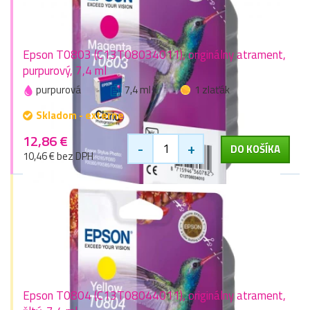
Epson T0803 (C13T08034011), originálny atrament,
purpurový, 7,4 ml
purpurová
7,4 ml
1 zlaťák
Skladom - externe
12,86 €
-
+
DO KOŠÍKA
10,46 € bez DPH
Epson T0804 (C13T08044011), originálny atrament,