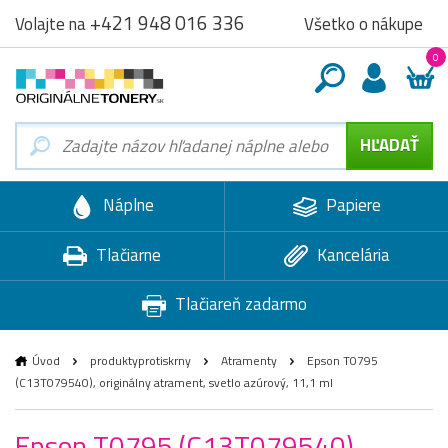
+421 948 016 336
Všetko o nákupe
Volajte na
0
Náplne
Papiere
Tlačiarne
Kancelária
Tlačiareň zadarmo
Úvod
produktyprotiskrny
Atramenty
Epson T0795
(C13T079540), originálny atrament, svetlo azúrový, 11,1 ml
Epson T0795 (C13T079540),