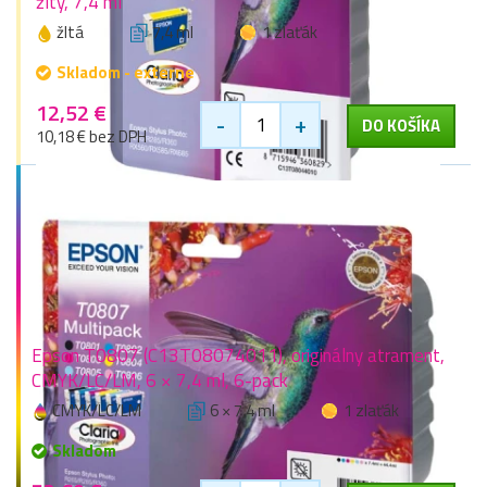
žltý, 7,4 ml
žltá
7,4 ml
1 zlaťák
Skladom - externe
12,52 €
-
+
DO KOŠÍKA
10,18 € bez DPH
Epson T0807 (C13T08074011), originálny atrament,
CMYK/LC/LM, 6 × 7,4 ml, 6-pack
CMYK/LC/LM
6 × 7,4 ml
1 zlaťák
Skladom