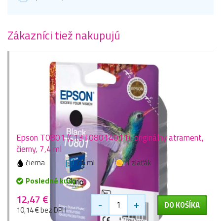
Zákazníci tiež nakupujú
Epson T0801 (C13T08014011), originálny atrament,
čierny, 7,4 ml
čierna
7,4 ml
1 zlaťák
Posledné kusy
12,47 €
-
+
DO KOŠÍKA
10,14 € bez DPH