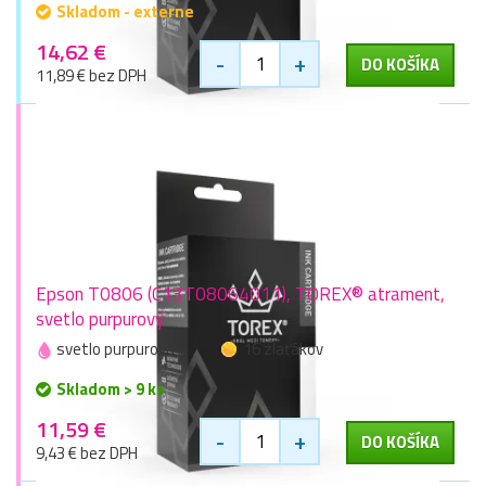
Skladom - externe
14,62 €
-
+
DO KOŠÍKA
11,89 € bez DPH
Epson T0806 (C13T08064011), TOREX® atrament,
svetlo purpurový
svetlo purpurová
16 zlaťákov
Skladom > 9 ks
11,59 €
-
+
DO KOŠÍKA
9,43 € bez DPH