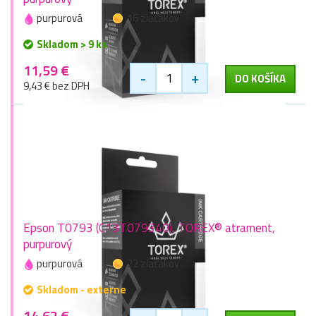
purpurová
16 zlaťákov
Skladom > 9 ks
11,59 €
-
+
DO KOŠÍKA
9,43 € bez DPH
Epson T0793 (C13T079340), TOREX® atrament,
purpurový
purpurová
22 zlaťákov
Skladom - externe
14,62 €