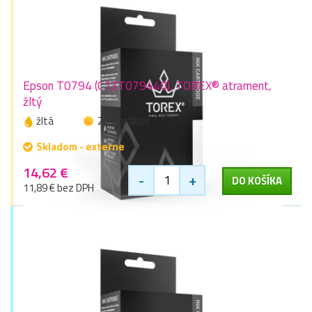
Epson T0794 (C13T079440), TOREX® atrament,
žltý
žltá
20 zlaťákov
Skladom - externe
14,62 €
-
+
DO KOŠÍKA
11,89 € bez DPH