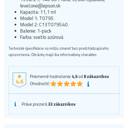
level.one@epson.sk
Kapacita: 11,1 ml
Model 1: T0795
Model 2: C13T079540
Balenie: 1-pack
Farba: svetlo azúrová
Technické špecifikácie sa môžu zmeniť bez predchádzajúceho
upozornenia. Obrázky majú iba informatívny charakter.
Priemerné hodnotenie
4,6
od
8
zákazníkov
4,6
Ohodnotiť:
Práve prezerá
33 zákazníkov