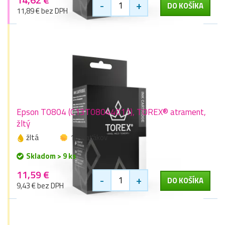
-
+
DO KOŠÍKA
11,89 € bez DPH
Epson T0804 (C13T08044011), TOREX® atrament,
žltý
žltá
16 zlaťákov
Skladom > 9 ks
11,59 €
-
+
DO KOŠÍKA
9,43 € bez DPH