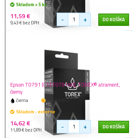
Skladom > 5 ks
11,59 €
-
+
DO KOŠÍKA
9,43 € bez DPH
Epson T0791 (C13T079140), TOREX® atrament,
čierny
čierna
20 zlaťákov
Skladom - externe
14,62 €
-
+
DO KOŠÍKA
11,89 € bez DPH