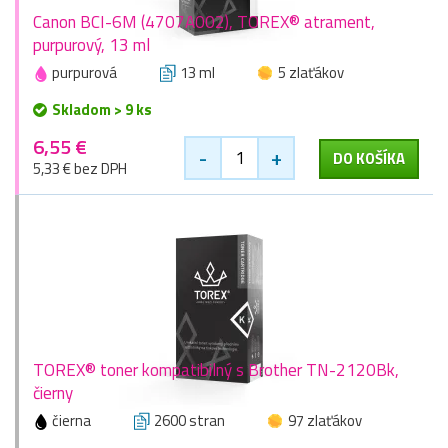
Canon BCI-6M (4707A002), TOREX® atrament,
purpurový, 13 ml
purpurová
13 ml
5 zlaťákov
Skladom > 9 ks
6,55 €
-
+
DO KOŠÍKA
5,33 € bez DPH
TOREX® toner kompatibilný s Brother TN-2120Bk,
čierny
čierna
2600 stran
97 zlaťákov