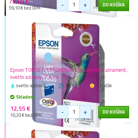
72,69 €
-
+
DO KOŠÍKA
59,10 € bez DPH
Epson T0805 (C13T08054011), originálny atrament,
svetlo azúrový, 7,4 ml
svetlo azúrová
7,4 ml
1 zlaťák
Skladom
12,55 €
-
+
DO KOŠÍKA
10,20 € bez DPH