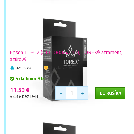
Epson T0802 (C13T08024011), TOREX® atrament,
azúrový
azúrová
16 zlaťákov
Skladom > 9 ks
11,59 €
-
+
DO KOŠÍKA
9,43 € bez DPH