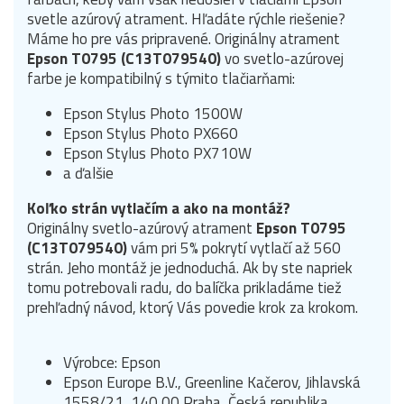
svetle azúrový atrament. Hľadáte rýchle riešenie?
Máme ho pre vás pripravené. Originálny atrament
Epson T0795 (C13T079540)
vo svetlo-azúrovej
farbe je kompatibilný s týmito tlačiarňami:
Epson Stylus Photo 1500W
Epson Stylus Photo PX660
Epson Stylus Photo PX710W
a ďalšie
Koľko strán vytlačím a ako na montáž?
Originálny svetlo-azúrový atrament
Epson T0795
(C13T079540)
vám pri 5% pokrytí vytlačí až 560
strán. Jeho montáž je jednoduchá. Ak by ste napriek
tomu potrebovali radu, do balíčka prikladáme tiež
prehľadný návod, ktorý Vás povedie krok za krokom.
Výrobce: Epson
Epson Europe B.V., Greenline Kačerov, Jihlavská
1558/21, 140 00 Praha, Česká republika,