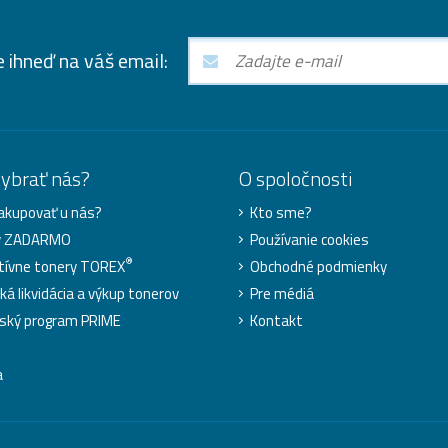
e ihneď na váš email:
vybrať nás?
O spoločnosti
akupovať u nás?
Kto sme?
y ZADARMO
Používanie cookies
®
tívne tonery TOREX
Obchodné podmienky
ká likvidácia a výkup tonerov
Pre médiá
ský program PRIME
Kontakt
a