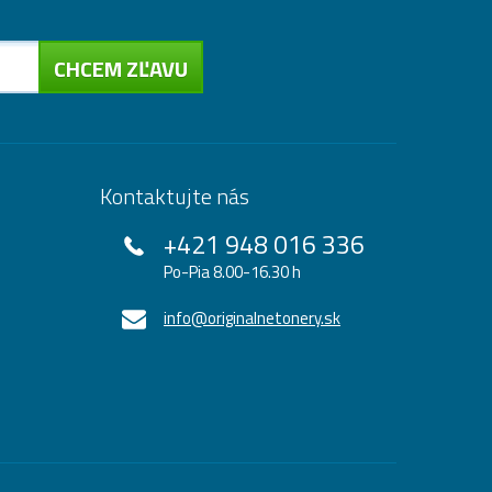
CHCEM ZĽAVU
Kontaktujte nás
+421 948 016 336
Po-Pia 8.00-16.30 h
info@originalnetonery.sk