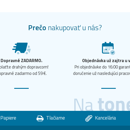
Prečo
nakupovať u nás?
Dopravné ZADARMO.
Objednávka už zajtra u 
plaťte drahým dopravcom!
Pri objednávke do 16:00 gara
opravné zadarmo od 59 €.
doručenie už nasledujúci praco
ton
Na
Papiere
Tlačiarne
Kancelária