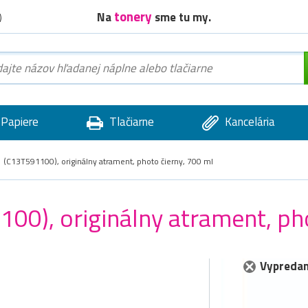
tonery
Na
sme tu my.
)
Papiere
Tlačiarne
Kancelária
(C13T591100), originálny atrament, photo čierny, 700 ml
0), originálny atrament, pho
Vypredan