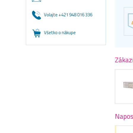
Volajte +421 948 016 336
Všetko o nákupe
Zákazn
Napos