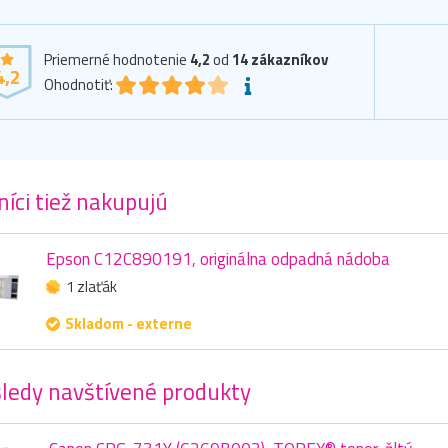
Priemerné hodnotenie
4,2
od
14
zákazníkov
4,2
Ohodnotiť:
íci tiež nakupujú
Epson C12C890191, originálna odpadná nádoba
1 zlaťák
Skladom - externe
ledy navštívené produkty