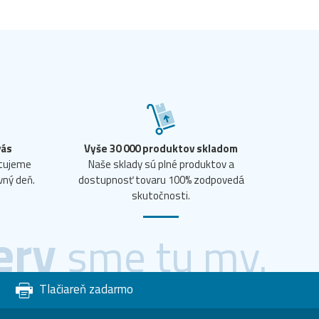
vás
Vyše 30 000 produktov skladom
ntujeme
Naše sklady sú plné produktov a
vný deň.
dostupnosť tovaru 100% zodpovedá
skutočnosti.
ery
sme tu my.
Tlačiareň zadarmo