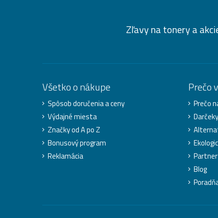
Zľavy na tonery a akci
Všetko o nákupe
Prečo 
Spôsob doručenia a ceny
Prečo n
Výdajné miesta
Darček
Značky od A po Z
Alterna
Bonusový program
Ekologic
Reklamácia
Partner
Blog
Poradň