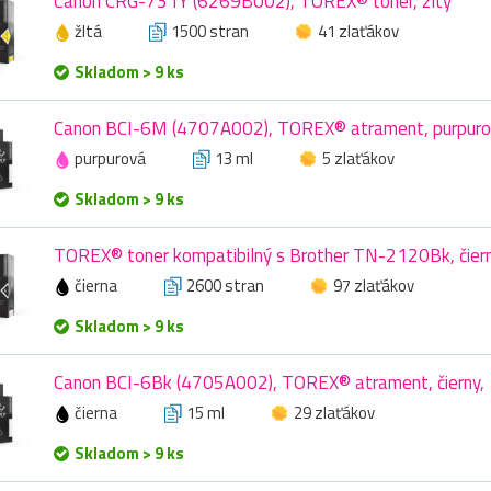
Canon CRG-731Y (6269B002), TOREX® toner, žltý
žltá
1500 stran
41 zlaťákov
Skladom > 9 ks
Canon BCI-6M (4707A002), TOREX® atrament, purpuro
purpurová
13 ml
5 zlaťákov
Skladom > 9 ks
TOREX® toner kompatibilný s Brother TN-2120Bk, čier
čierna
2600 stran
97 zlaťákov
Skladom > 9 ks
Canon BCI-6Bk (4705A002), TOREX® atrament, čierny, 
čierna
15 ml
29 zlaťákov
Skladom > 9 ks