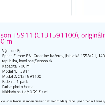
son T5911 (C13T591100), origináln
0 ml
Výrobce: Epson
Epson Europe B.V., Greenline Kačerov, Jihlavská 1558/21, 14
republika, level.one@epson.sk
Kapacita: 700 ml
Model 1: T5911
Model 2: C13T591100
Balenie: 1-pack
Farba: photo čierna
Náklady na tlač: 0.59 € / ml
ické špecifikácie sa môžu zmeniť bez predchádzajúceho upozornenia. Obrázky 