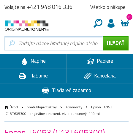
+421 948 016 336
Všetko o nákupe
Volajte na
0
Náplne
Papiere
Tlačiarne
Kancelária
Tlačiareň zadarmo
Úvod
produktyprotiskrny
Atramenty
Epson T6053
(C13T605300), originálny atrament, vivid purpurový, 110 ml
Epson T6053 (C13T605300),