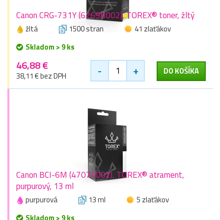
Canon CRG-731Y (6269B002), TOREX® toner, žltý
žltá
1500 stran
41 zlaťákov
Skladom > 9 ks
46,88 €
-
+
DO KOŠÍKA
38,11 € bez DPH
Canon BCI-6M (4707A002), TOREX® atrament,
purpurový, 13 ml
purpurová
13 ml
5 zlaťákov
Skladom > 9 ks