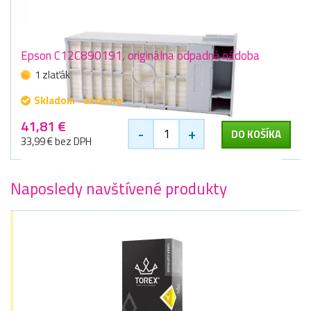
Epson C12C890191, originálna odpadná nádoba
1 zlaťák
Skladom - externe
41,81 €
-
+
DO KOŠÍKA
33,99 € bez DPH
Naposledy navštívené produkty