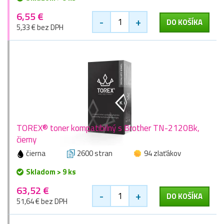
6,55 €
-
+
DO KOŠÍKA
5,33 € bez DPH
TOREX® toner kompatibilný s Brother TN-2120Bk,
čierny
čierna
2600 stran
94 zlaťákov
Skladom > 9 ks
63,52 €
-
+
DO KOŠÍKA
51,64 € bez DPH