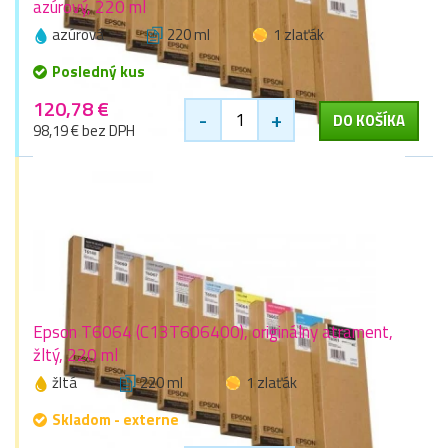
azúrový, 220 ml
azúrová
220 ml
1 zlaťák
Posledný kus
120,78 €
-
+
DO KOŠÍKA
98,19 € bez DPH
Epson T6064 (C13T606400), originálny atrament,
žltý, 220 ml
žltá
220 ml
1 zlaťák
Skladom - externe