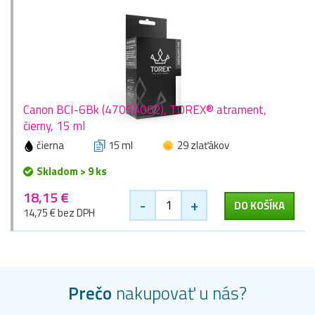
Canon BCI-6Bk (4705A002), TOREX® atrament,
čierny, 15 ml
čierna
15 ml
29 zlaťákov
Skladom > 9 ks
18,15 €
-
+
DO KOŠÍKA
14,75 € bez DPH
Prečo
nakupovať u nás?