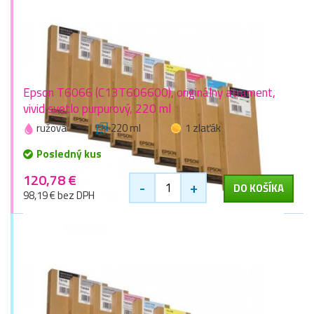
Epson T6066 (C13T606600), originálny atrament,
vivid svetlo purpurový, 220 ml
ružová
220 ml
1 zlaťák
Posledný kus
120,78 €
-
+
DO KOŠÍKA
98,19 € bez DPH