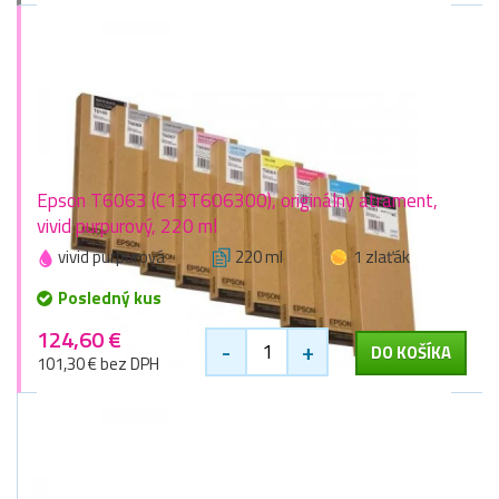
Epson T6063 (C13T606300), originálny atrament,
vivid purpurový, 220 ml
vivid purpurová
220 ml
1 zlaťák
Posledný kus
124,60 €
-
+
DO KOŠÍKA
101,30 € bez DPH