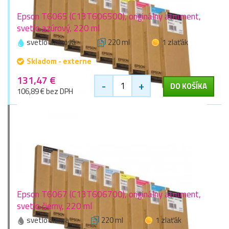
Epson T6065 (C13T606500), originálny atrament,
svetlo azúrový, 220 ml
svetlo azúrová
220 ml
1 zlaťák
Skladom - externe
131,47 €
-
+
DO KOŠÍKA
106,89 € bez DPH
Epson T6067 (C13T606700), originálny atrament,
svetlo čierny, 220 ml
svetlo čierna
220 ml
1 zlaťák