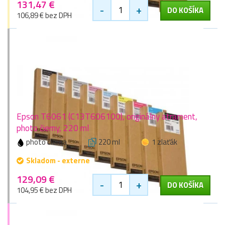
131,47 €
-
+
DO KOŠÍKA
106,89 € bez DPH
Epson T6061 (C13T606100), originálny atrament,
photo čierny, 220 ml
photo čierna
220 ml
1 zlaťák
Skladom - externe
129,09 €
-
+
DO KOŠÍKA
104,95 € bez DPH