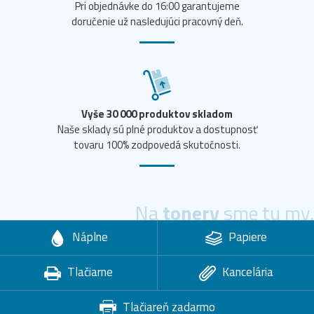
Pri objednávke do 16:00 garantujeme
doručenie už nasledujúci pracovný deň.
Vyše 30 000 produktov skladom
Naše sklady sú plné produktov a dostupnosť
tovaru 100% zodpovedá skutočnosti.
Na
tonery
sme tu my.
Náplne
Papiere
Tlačiarne
Kancelária
Tlačiareň zadarmo