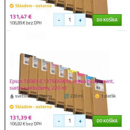
Skladom - externe
131,47 €
-
+
DO KOŠÍKA
106,89 € bez DPH
Epson T6069 (C13T606900), originálny atrament,
svetlo svetlo čierny, 220 ml
svetlo svetlo čierna
220 ml
1 zlaťák
Skladom - externe
131,39 €
-
+
DO KOŠÍKA
106,82 € bez DPH