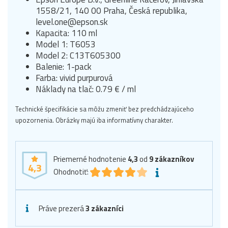
1558/21, 140 00 Praha, Česká republika,
level.one@epson.sk
Kapacita: 110 ml
Model 1: T6053
Model 2: C13T605300
Balenie: 1-pack
Farba: vivid purpurová
Náklady na tlač: 0.79 € / ml
Technické špecifikácie sa môžu zmeniť bez predchádzajúceho
upozornenia. Obrázky majú iba informatívny charakter.
Priemerné hodnotenie
4,3
od
9
zákazníkov
4,3
Ohodnotiť:
Práve prezerá
3 zákazníci