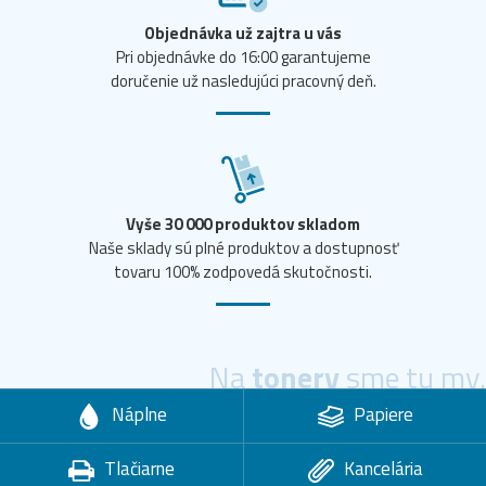
Objednávka už zajtra u vás
Pri objednávke do 16:00 garantujeme
doručenie už nasledujúci pracovný deň.
Vyše 30 000 produktov skladom
Naše sklady sú plné produktov a dostupnosť
tovaru 100% zodpovedá skutočnosti.
Na
tonery
sme tu my.
Náplne
Papiere
Tlačiarne
Kancelária