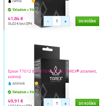
čierna
76 zlaťákov
Skladom > 9 ks
41,84 €
-
+
DO KOŠÍKA
34,02 € bez DPH
Epson T7012 (C13T70124010), TOREX® atrament,
azúrový
azúrová
92 zlaťákov
Skladom > 9 ks
49,91 €
-
+
DO KOŠÍKA
40,57 € bez DPH