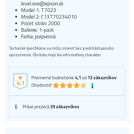
level.one@epson.sk
Model 1: T7023
Model 2: C13T70234010
Počet strán: 2000
Balenie: 1-pack
Farba: purpurová
Technické špecifikácie sa môžu zmeniť bez predchádzajúceho
upozornenia. Obrázky majú iba informatívny charakter.
Priemerné hodnotenie
4,1
od
13
zákazníkov
4,1
Ohodnotiť:
Práve prezerá
39 zákazníkov