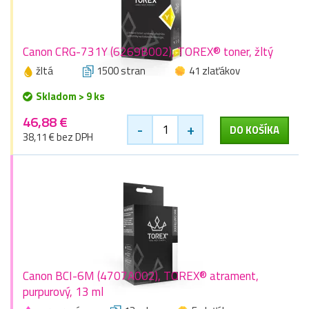
Canon CRG-731Y (6269B002), TOREX® toner, žltý
žltá
1500 stran
41 zlaťákov
Skladom > 9 ks
46,88 €
-
+
DO KOŠÍKA
38,11 € bez DPH
Canon BCI-6M (4707A002), TOREX® atrament,
purpurový, 13 ml