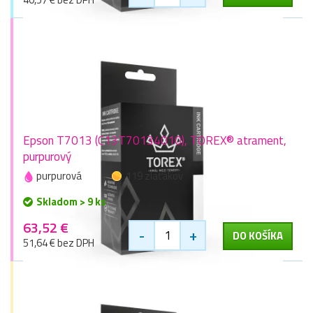
Epson T7013 (C13T70134010), TOREX® atrament,
purpurový
purpurová
119 zlaťákov
Skladom > 9 ks
63,52 €
-
+
DO KOŠÍKA
51,64 € bez DPH