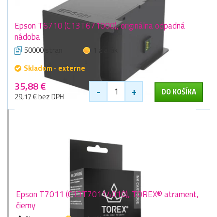
Epson T6710 (C13T671000), originálna odpadná
nádoba
50000 stran
1 zlaťák
Skladom - externe
35,88 €
-
+
DO KOŠÍKA
29,17 € bez DPH
Epson T7011 (C13T70114010), TOREX® atrament,
čierny