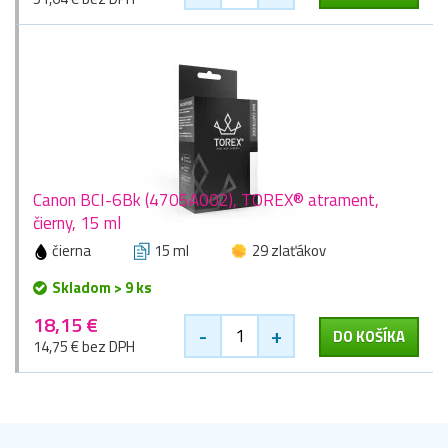
Canon BCI-6Bk (4705A002), TOREX® atrament,
čierny, 15 ml
čierna
15 ml
29 zlaťákov
Skladom > 9 ks
18,15 €
-
+
DO KOŠÍKA
14,75 € bez DPH