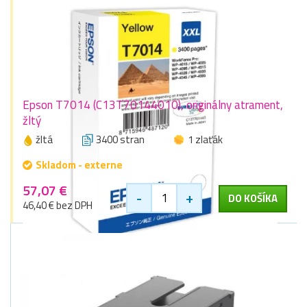
Epson T7014 (C13T70144010), originálny atrament,
žltý
žltá
3400 stran
1 zlaťák
Skladom - externe
57,07 €
-
+
DO KOŠÍKA
46,40 € bez DPH