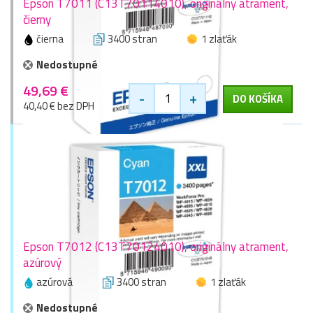
Epson T7011 (C13T70114010), originálny atrament,
čierny
čierna
3400 stran
1 zlaťák
Nedostupné
49,69 €
-
+
DO KOŠÍKA
40,40 € bez DPH
Epson T7012 (C13T70124010), originálny atrament,
azúrový
azúrová
3400 stran
1 zlaťák
Nedostupné