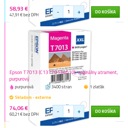
58,93 €
-
+
DO KOŠÍKA
47,91 € bez DPH
Epson T7013 (C13T70134010), originálny atrament,
purpurový
purpurová
3400 stran
1 zlaťák
Skladom - externe
74,06 €
-
+
DO KOŠÍKA
60,21 € bez DPH