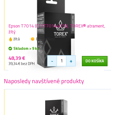
Epson T7014 (C13T70144010), TOREX® atrament,
žltý
žltá
89 zlaťákov
Skladom > 9 ks
48,39 €
-
+
DO KOŠÍKA
39,34 € bez DPH
Naposledy navštívené produkty