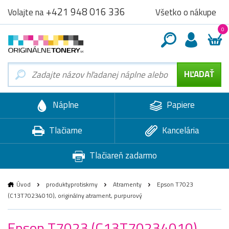
+421 948 016 336
Všetko o nákupe
Volajte na
0
Náplne
Papiere
Tlačiarne
Kancelária
Tlačiareň zadarmo
Úvod
produktyprotiskrny
Atramenty
Epson T7023
(C13T70234010), originálny atrament, purpurový
Epson T7023 (C13T70234010),