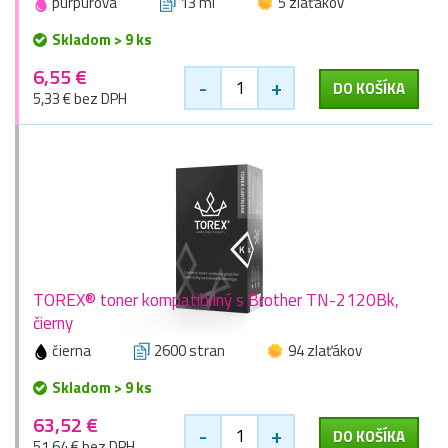
purpurová
13 ml
5 zlaťákov
Skladom > 9 ks
6,55 €
-
+
DO KOŠÍKA
5,33 € bez DPH
TOREX® toner kompatibilný s Brother TN-2120Bk,
čierny
čierna
2600 stran
94 zlaťákov
Skladom > 9 ks
63,52 €
-
+
DO KOŠÍKA
51,64 € bez DPH