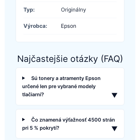
Typ:
Originálny
Výrobca:
Epson
Najčastejšie otázky (FAQ)
Sú tonery a atramenty Epson
určené len pre vybrané modely
tlačiarní?
▼
Čo znamená výťažnosť 4500 strán
pri 5 % pokrytí?
▼