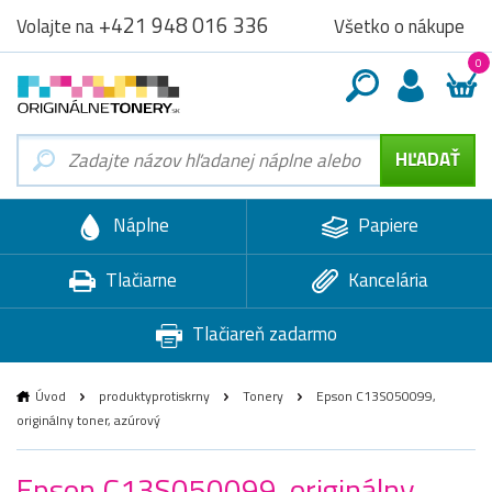
+421 948 016 336
Všetko o nákupe
Volajte na
0
Náplne
Papiere
Tlačiarne
Kancelária
Tlačiareň zadarmo
Úvod
produktyprotiskrny
Tonery
Epson C13S050099,
originálny toner, azúrový
Epson C13S050099, originálny