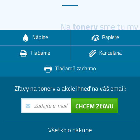
Na
tonery
sme tu my.
Náplne
Papiere
Tlačiarne
Kancelária
Tlačiareň zadarmo
Zľavy na tonery a akcie ihneď na váš email:
CHCEM ZĽAVU
Všetko o nákupe