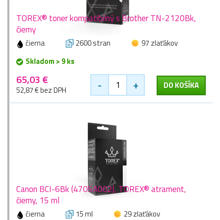
TOREX® toner kompatibilný s Brother TN-2120Bk,
čierny
čierna
2600 stran
97 zlaťákov
Skladom > 9 ks
65,03 €
-
+
DO KOŠÍKA
52,87 € bez DPH
Canon BCI-6Bk (4705A002), TOREX® atrament,
čierny, 15 ml
čierna
15 ml
29 zlaťákov