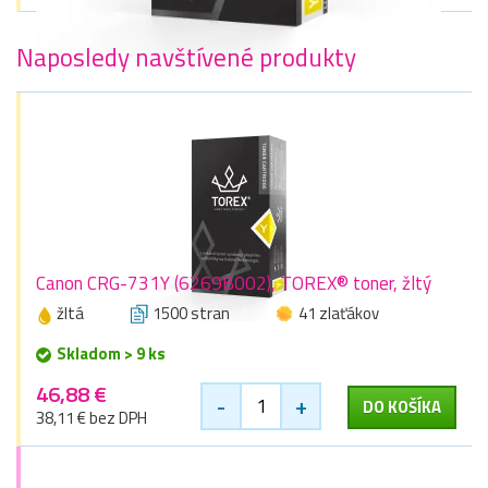
Naposledy navštívené produkty
Canon CRG-731Y (6269B002), TOREX® toner, žltý
žltá
1500 stran
41 zlaťákov
Skladom > 9 ks
46,88 €
-
+
DO KOŠÍKA
38,11 € bez DPH