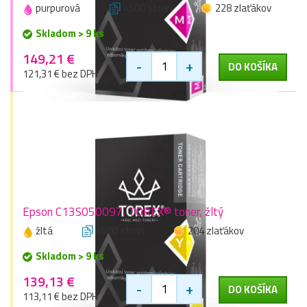
purpurová
4500 stran
228 zlaťákov
Skladom > 9 ks
149,21 €
-
+
DO KOŠÍKA
121,31 € bez DPH
Epson C13S050097, TOREX® toner, žltý
žltá
4500 stran
204 zlaťákov
Skladom > 9 ks
139,13 €
-
+
DO KOŠÍKA
113,11 € bez DPH