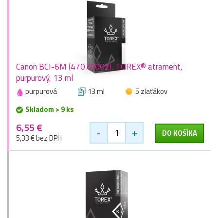
Canon BCI-6M (4707A002), TOREX® atrament,
purpurový, 13 ml
purpurová
13 ml
5 zlaťákov
Skladom > 9 ks
6,55 €
-
+
DO KOŠÍKA
5,33 € bez DPH