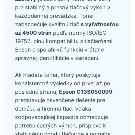
pre stabilný a presný tlačový výkon v
každodennej prevádzke. Toner
zabezpečuje kvalitnú tlač
s výťažnosťou
až 4500 strán
podľa normy ISO/IEC
19752, plnú kompatibilitu s tlačiarňami
Epson a spoľahlivú funkciu vrátane
správnej identifikácie v zariadení.
Ak hľadáte toner, ktorý poskytuje
konzistentné výsledky od prvej až po
poslednú stranu,
Epson C13S050099
predstavuje osvedčené riešenie pre
domácu a firemnú tlač. Vďaka
zodpovedajúcej kapacite obmedzuje
potrebu častých výmen, prispieva k
stabilnému chodu tlačiarne a pomáha