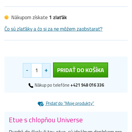
Nákupom získate
1 zlaťák
Čo sú zlaťáky a čo si za ne môžem zaobstarať?
-
+
PRIDAŤ DO KOŠÍKA
Nákup po telefóne
+421 948 016 336
Pridať do “Moje produkty”
Etue s chlopňou Universe
Puzdrá do školy či tzv. etue, sú ideálnym doplnkom pre