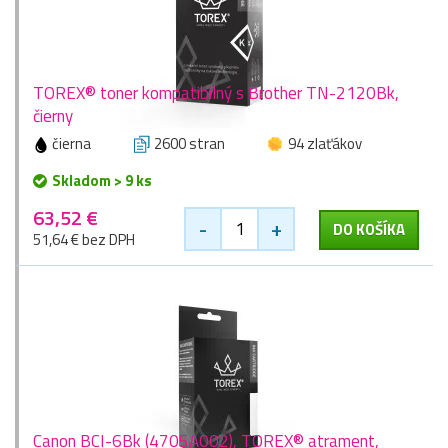
TOREX® toner kompatibilný s Brother TN-2120Bk,
čierny
čierna
2600 stran
94 zlaťákov
Skladom > 9 ks
63,52 €
-
+
DO KOŠÍKA
51,64 € bez DPH
Canon BCI-6Bk (4705A002), TOREX® atrament,