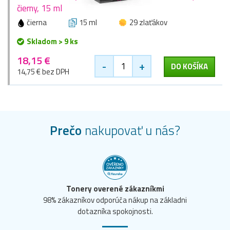
čierny, 15 ml
čierna
15 ml
29 zlaťákov
Skladom > 9 ks
18,15 €
-
+
DO KOŠÍKA
14,75 € bez DPH
Prečo
nakupovať u nás?
Tonery overené zákazníkmi
98% zákazníkov odporúča nákup na základni
dotazníka spokojnosti.