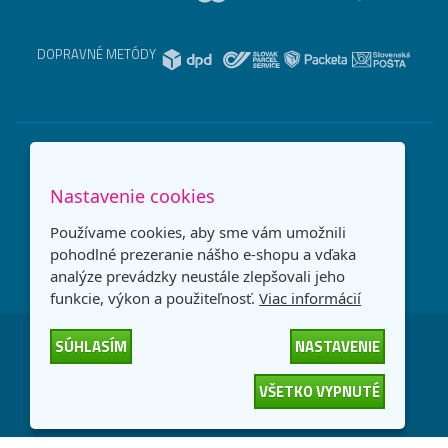
DOPRAVNÉ METÓDY
Nastavenie cookies
Používame cookies, aby sme vám umožnili
pohodlné prezeranie nášho e-shopu a vďaka
analýze prevádzky neustále zlepšovali jeho
funkcie, výkon a použiteľnosť.
Viac informácií
SÚHLASÍM
NASTAVENIE
Česká republika
Slovensko
VŠETKO VYPNUTÉ
© 2026
interNETmania SK s.r.o.
Všetky práva vyhradené
-
-