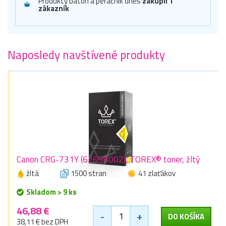
Produkty batoh a peračník dnes
zakúpil 1
zákazník
Naposledy navštívené produkty
Canon CRG-731Y (6269B002), TOREX® toner, žltý
žltá
1500 stran
41 zlaťákov
Skladom > 9 ks
46,88 €
-
+
DO KOŠÍKA
38,11 € bez DPH