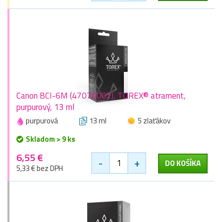
Canon BCI-6M (4707A002), TOREX® atrament,
purpurový, 13 ml
purpurová
13 ml
5 zlaťákov
Skladom > 9 ks
6,55 €
-
+
DO KOŠÍKA
5,33 € bez DPH