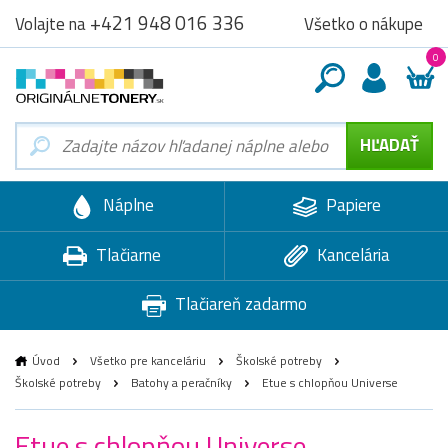
+421 948 016 336
Všetko o nákupe
Volajte na
0
Náplne
Papiere
Tlačiarne
Kancelária
Tlačiareň zadarmo
Úvod
Všetko pre kanceláriu
Školské potreby
Školské potreby
Batohy a peračníky
Etue s chlopňou Universe
Etue s chlopňou Universe