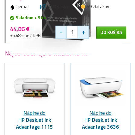
čierna
1000 stran
59 zlaťákov
Skladom > 9 ks
44,86 €
-
+
DO KOŠÍKA
36,48 € bez DPH
Najobľúbenejšie
tlačiarne HP
Náplne do
Náplne do
HP DeskJet Ink
HP DeskJet Ink
Advantage 1115
Advantage 3636