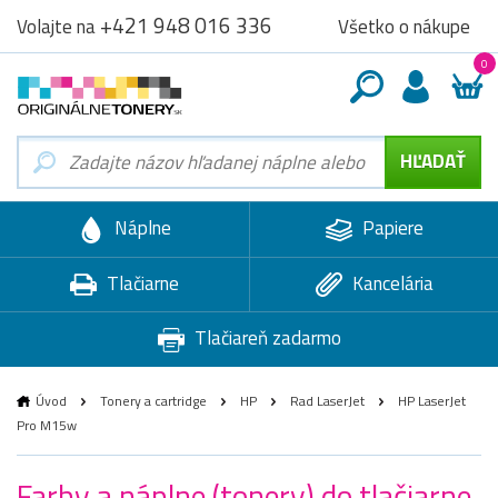
+421 948 016 336
Všetko o nákupe
Volajte na
0
Náplne
Papiere
Tlačiarne
Kancelária
Tlačiareň zadarmo
Úvod
Tonery a cartridge
HP
Rad LaserJet
HP LaserJet
Pro M15w
Farby a náplne (tonery) do tlačiarne