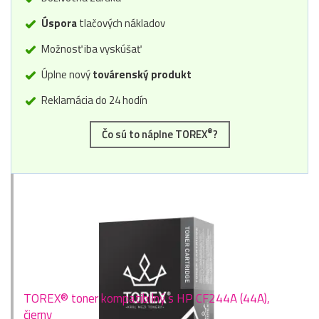
Úspora
tlačových nákladov
Možnosť iba vyskúšať
Úplne nový
továrenský produkt
Reklamácia do 24 hodín
®
Čo sú to náplne TOREX
?
TOREX® toner kompatibilný s HP CF244A (44A),
čierny