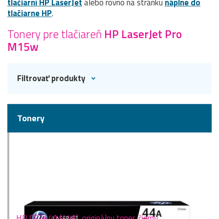
tlačiarní HP LaserJet
alebo rovno na stránku
náplne do
tlačiarne HP
.
Tonery pre tlačiareň
HP LaserJet Pro
M15w
Filtrovať produkty
Tonery
HP CF244A (44A), originálny toner, čierny