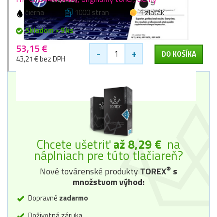
čierna
1000 stran
1 zlaťák
Skladom > 9 ks
53,15 €
-
+
DO KOŠÍKA
43,21 € bez DPH
Chcete ušetriť
až 8,29 €
na
náplniach pre túto tlačiareň?
®
Nové továrenské produkty
TOREX
s
množstvom výhod:
Dopravné
zadarmo
Doživotná záruka