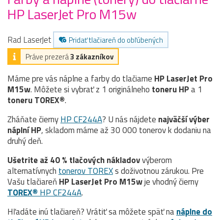
HP LaserJet Pro M15w
Rad LaserJet
Pridať tlačiareň do obľúbených
Práve prezerá
3 zákazníkov
Máme pre vás náplne a farby do tlačiarne
HP LaserJet Pro
M15w
. Môžete si vybrať z 1 originálneho
toneru
HP
a 1
toneru TOREX®
.
Zháňate čierny
HP CF244A
? U nás nájdete
najväčší výber
náplní HP
, skladom máme až 30 000 tonerov k dodaniu na
druhý deň.
Ušetrite až 40 % tlačových nákladov
výberom
alternatívnych
tonerov TOREX
s doživotnou zárukou. Pre
Vašu tlačiareň
HP LaserJet Pro M15w
je vhodný čierny
TOREX®
HP CF244A
.
Hľadáte inú tlačiareň? Vrátiť sa môžete späť na
náplne do