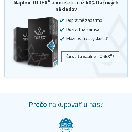
®
Náplne
TOREX
vám ušetria až
40
% tlačových
nákladov
Dopravné zadarmo
Doživotná záruka
Možnosť iba vyskúšať
®
Čo sú to náplne TOREX
?
Prečo
nakupovať u nás?