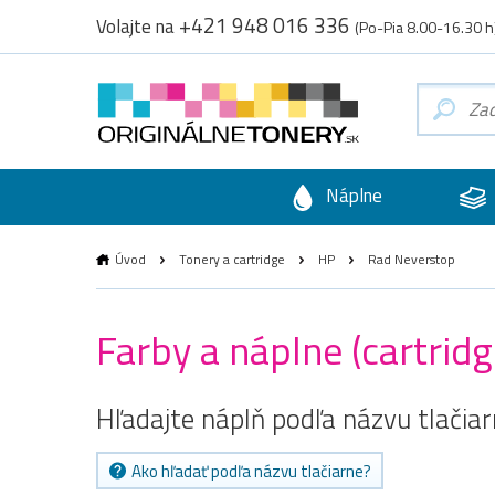
+421 948 016 336
Volajte na
(Po-Pia 8.00-16.30 h
Náplne
Úvod
Tonery a cartridge
HP
Rad Neverstop
Farby a náplne (cartrid
Hľadajte náplň podľa názvu tlačia
Ako hľadať podľa názvu tlačiarne?