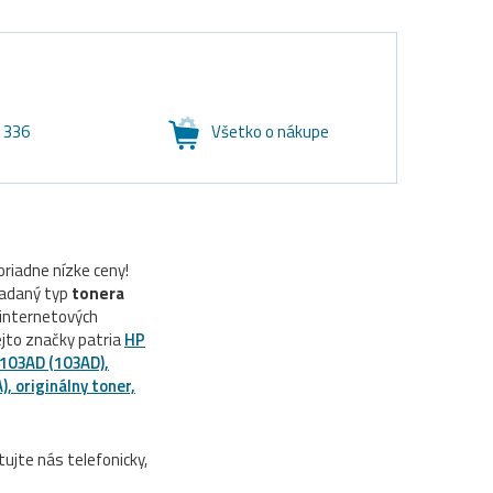
6 336
Všetko o nákupe
riadne nízke ceny!
ľadaný typ
tonera
 internetových
ejto značky patria
HP
103AD (103AD),
, originálny toner,
jte nás telefonicky,