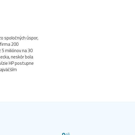
 zo spoločných úspor,
 firma 200
 5 miliónov na 30
ecka, neskôr bola
 vízie HP postupne
ajväčším