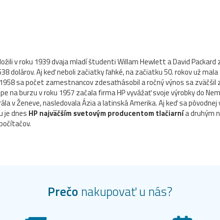
aložili v roku 1939 dvaja mladí študenti Willam Hewlett a David Packard
538 dolárov. Aj keď neboli začiatky ľahké, na začiatku 50. rokov už mala
958 sa počet zamestnancov zdesaťnásobil a ročný výnos sa zväčšil z
upe na burzu v roku 1957 začala firma HP vyvážať svoje výrobky do Nem
ála v Ženeve, nasledovala Ázia a latinská Amerika. Aj keď sa pôvodnej
u je dnes
HP najväčším svetovým producentom tlačiarní
a druhým n
očítačov.
Prečo
nakupovať u nás?