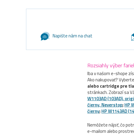
Napište nám na chat
Rozsiahly výber farie
Iba v našom e-shope zís
Ako nakupovať? Vyberte 
alebo cartridge pre tl
stránkach. Zobrazí sa V
W1103AD (103AD), origi
čierny, Neverstop
;
HP W
čierny
;
HP W1143AD (143A
Nemôžete nájsť, čo pot
e-mailom alebo prostred