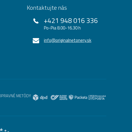
Kontaktujte nás
+421 948 016 336
Po-Pia 8.00-16.30 h
info@originalnetonery.sk
OPRAVNÉ METÓDY