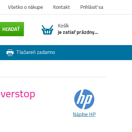
Všetko o nákupe
Kontakt
Prihlásiť sa
Košík
je zatiaľ prázdny...
Tlačiareň zadarmo
everstop
Náplne HP