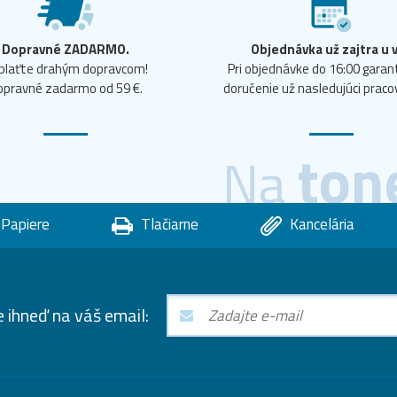
Dopravné ZADARMO.
Objednávka už zajtra u 
plaťte drahým dopravcom!
Pri objednávke do 16:00 gara
opravné zadarmo od 59 €.
doručenie už nasledujúci praco
ton
Na
Papiere
Tlačiarne
Kancelária
e ihneď na váš email: