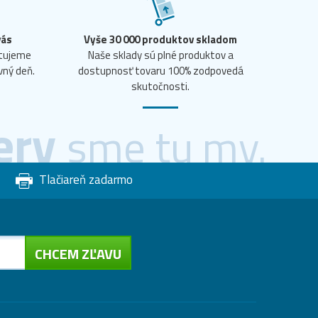
vás
Vyše 30 000 produktov skladom
ntujeme
Naše sklady sú plné produktov a
vný deň.
dostupnosť tovaru 100% zodpovedá
skutočnosti.
ery
sme tu my.
Tlačiareň zadarmo
CHCEM ZĽAVU