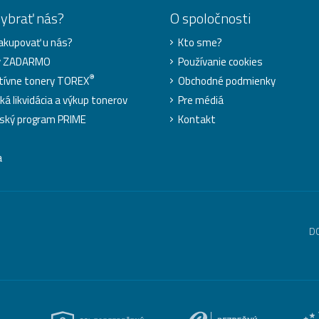
vybrať nás?
O spoločnosti
akupovať u nás?
Kto sme?
y ZADARMO
Používanie cookies
®
tívne tonery TOREX
Obchodné podmienky
ká likvidácia a výkup tonerov
Pre médiá
ský program PRIME
Kontakt
a
D