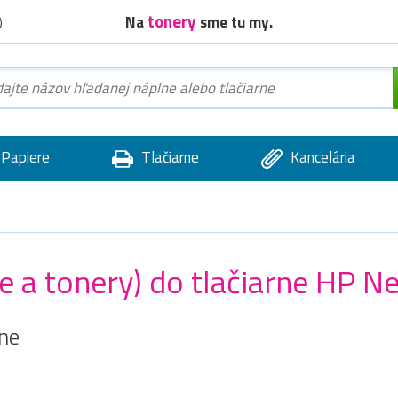
tonery
Na
sme tu my.
)
Papiere
Tlačiarne
Kancelária
ge a tonery) do tlačiarne HP N
rne