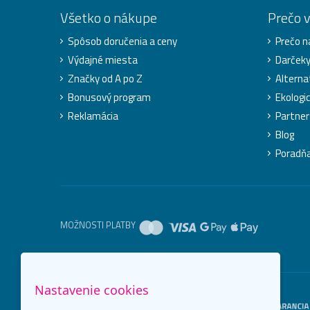
Všetko o nákupe
Prečo 
Spôsob doručenia a ceny
Prečo n
Výdajné miesta
Darček
Značky od A po Z
Alterna
Bonusový program
Ekologic
Reklamácia
Partner
Blog
Poradň
MOŽNOSTI PLATBY
Nastavenie cookies