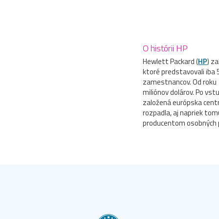
O histórii HP
Hewlett Packard (
HP
) z
ktoré predstavovali iba 
zamestnancov. Od roku 1
miliónov dolárov. Po vst
založená európska centr
rozpadla, aj napriek tom
producentom osobných p