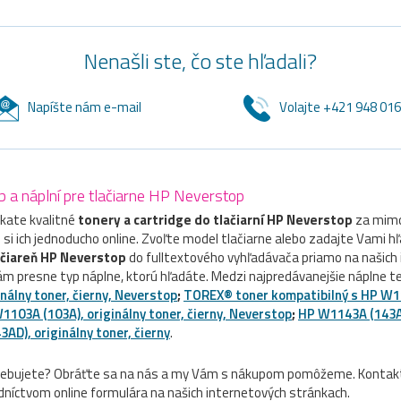
Nenašli ste, čo ste hľadali?
Napíšte nám e-mail
Volajte +421 948 01
b a náplní pre tlačiarne HP Neverstop
kate kvalitné
tonery a cartridge do tlačiarní
HP Neverstop
za mimo
si ich jednoducho online. Zvoľte model tlačiarne alebo zadajte Vami h
ačiareň
HP Neverstop
do fulltextového vyhľadávača priamo na našich
ám presne typ náplne, ktorú hľadáte. Medzi najpredávanejšie náplne t
nálny toner, čierny, Neverstop
;
TOREX® toner kompatibilný s HP W1
1103A (103A), originálny toner, čierny, Neverstop
;
HP W1143A (143A)
D), originálny toner, čierny
.
rebujete? Obráťte sa na nás a my Vám s nákupom pomôžeme. Kontaktu
níctvom online formulára na našich internetových stránkach.