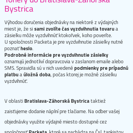
Bystrica
Výhodou doručenia objednávky na niektoré z výdajných
miest je, že si
sami zvolíte čas vyzdvihnutia tovaru
a
zásielku môže vyzdvihnúť ktokoľvek, koho poveríte.
U spoločnosti Packeta je pre vyzdvihnutie zásielky nutné
poznať
heslo
.
Podrobné informácie pre vyzdvihnutie zásielky
oznamujú jednotliví dopravcovia v zaslanom emaile alebo
SMS. Spravidla sú v nich uvedené
podmienky pre prípadnú
platbu
a
úložná doba
, počas ktorej je možné zásielku
vyzdvihnúť.
V oblasti
Bratislava-Záhorská Bystrica
taktiež
zaisťujeme dodanie náplní pre tlačiarne. Na odber vašej
objednávky využite výdajné miesto dostupné cez
spoločnosť
Packeta
, ktoré sa nachádza na Čsl. tankistov