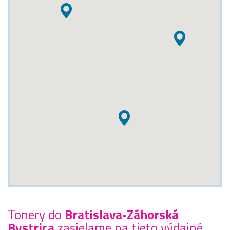
Tonery do
Bratislava-Záhorská
Bystrica
zasielame na tieto výdajné