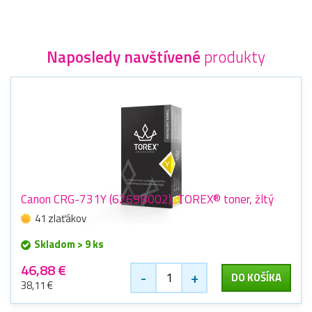
Naposledy navštívené
produkty
Canon CRG-731Y (6269B002), TOREX® toner, žltý
41 zlaťákov
Skladom > 9 ks
46,88 €
-
+
DO KOŠÍKA
38,11 €