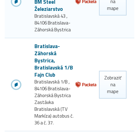
BM Steel
na
mape
Železiarstvo
Bratislavská 43 ,
84106 Bratislava-
Záhorská Bystrica
Bratislava-
Záhorská
Bystrica,
Bratislavská 1/B
Fajn Club
Zobraziť
Bratislavská 1/B ,
na
84106 Bratislava-
mape
Záhorská Bystrica
Zastávka
Bratislavská (TV
Markíza) autobus č.
36 a č. 37.