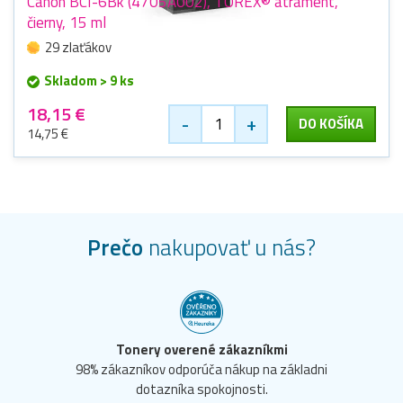
Canon BCI-6Bk (4705A002), TOREX® atrament,
čierny, 15 ml
29 zlaťákov
Skladom > 9 ks
18,15 €
-
+
DO KOŠÍKA
14,75 €
Prečo
nakupovať u nás?
Tonery overené zákazníkmi
98% zákazníkov odporúča nákup na základni
dotazníka spokojnosti.