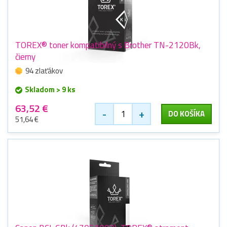
TOREX® toner kompatibilný s Brother TN-2120Bk,
čierny
94 zlaťákov
Skladom > 9 ks
63,52 €
-
+
DO KOŠÍKA
51,64 €