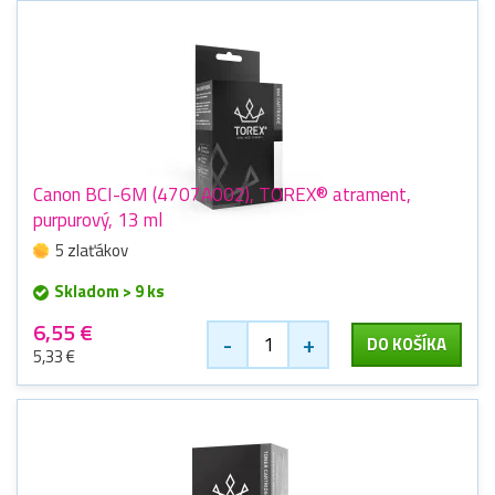
Canon BCI-6M (4707A002), TOREX® atrament,
purpurový, 13 ml
5 zlaťákov
Skladom > 9 ks
6,55 €
-
+
DO KOŠÍKA
5,33 €