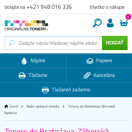
+421 948 016 336
Všetko o nákupe
Volajte na
0
Náplne
Papiere
Tlačiarne
Kancelária
Tlačiareň zadarmo
Úvod
Naše výdajné miesta
Tonery do Bratislava-Záhorská
Bystrica
Tonery do Bratislava-Záhorská