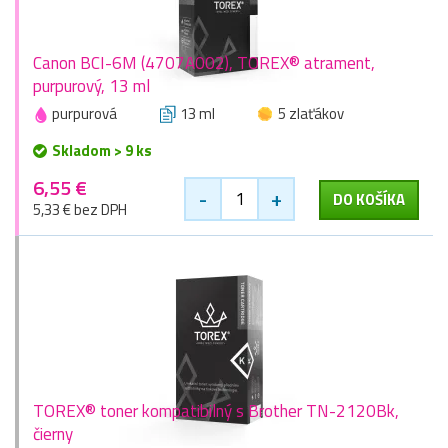
Canon BCI-6M (4707A002), TOREX® atrament,
purpurový, 13 ml
purpurová
13 ml
5 zlaťákov
Skladom > 9 ks
6,55 €
-
+
DO KOŠÍKA
5,33 € bez DPH
TOREX® toner kompatibilný s Brother TN-2120Bk,
čierny