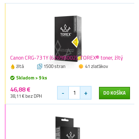
Canon CRG-731Y (6269B002), TOREX® toner, žltý
žltá
1500 stran
41 zlaťákov
Skladom > 9 ks
46,88 €
-
+
DO KOŠÍKA
38,11 € bez DPH