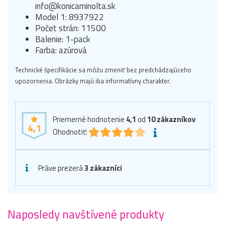
info@konicaminolta.sk
Model 1: 8937922
Počet strán: 11500
Balenie: 1-pack
Farba: azúrová
Technické špecifikácie sa môžu zmeniť bez predchádzajúceho
upozornenia. Obrázky majú iba informatívny charakter.
Priemerné hodnotenie
4,1
od
10
zákazníkov
4,1
Ohodnotiť:
Práve prezerá
3 zákazníci
Naposledy navštívené produkty