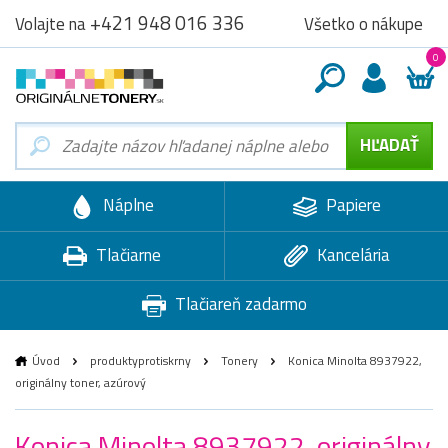
+421 948 016 336
Všetko o nákupe
Volajte na
0
Náplne
Papiere
Tlačiarne
Kancelária
Tlačiareň zadarmo
Úvod
produktyprotiskrny
Tonery
Konica Minolta 8937922,
originálny toner, azúrový
Konica Minolta 8937922, originálny