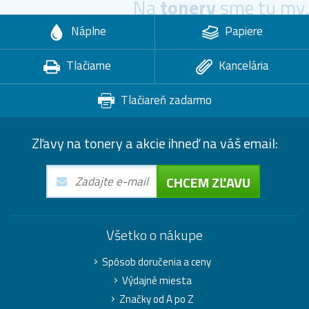
Na
tonery
sme tu my.
Náplne
Papiere
Tlačiarne
Kancelária
Tlačiareň zadarmo
Zľavy na tonery a akcie ihneď na váš email:
CHCEM ZĽAVU
Všetko o nákupe
Spôsob doručenia a ceny
Výdajné miesta
Značky od A po Z