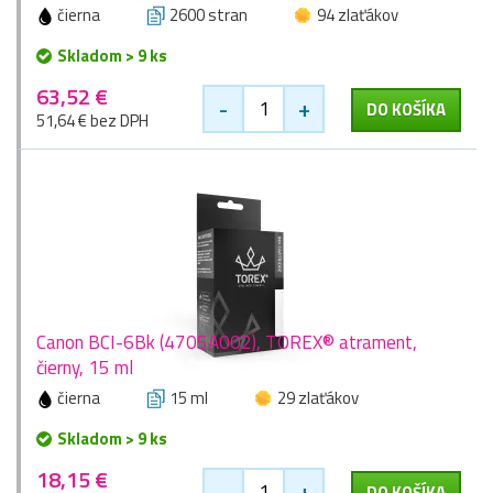
čierna
2600 stran
94 zlaťákov
Skladom > 9 ks
63,52 €
-
+
DO KOŠÍKA
51,64 € bez DPH
Canon BCI-6Bk (4705A002), TOREX® atrament,
čierny, 15 ml
čierna
15 ml
29 zlaťákov
Skladom > 9 ks
18,15 €
-
+
DO KOŠÍKA