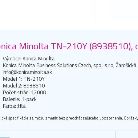
nica Minolta TN-210Y (8938510), ori
Výrobce: Konica Minolta
Konica Minolta Business Solutions Czech, spol. s r.o, Žarošick
info@konicaminolta.sk
Model 1: TN-210Y
Model 2: 8938510
Počet strán: 12000
Balenie: 1-pack
Farba: žltá
ické špecifikácie sa môžu zmeniť bez predchádzajúceho upozornenia. Obrázky 