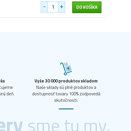
-
+
DO KOŠÍKA
vás
Vyše 30 000 produktov skladom
ntujeme
Naše sklady sú plné produktov a
vný deň.
dostupnosť tovaru 100% zodpovedá
skutočnosti.
ery
sme tu my.