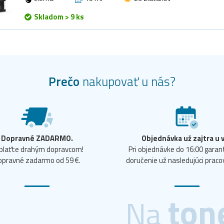
Skladom > 9 ks
Prečo
nakupovať u nás?
Dopravné ZADARMO.
Objednávka už zajtra u 
plaťte drahým dopravcom!
Pri objednávke do 16:00 gara
opravné zadarmo od 59 €.
doručenie už nasledujúci praco
ton
Na