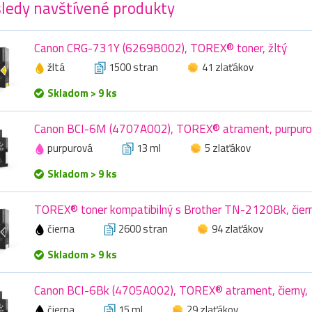
ledy navštívené produkty
Canon CRG-731Y (6269B002), TOREX® toner, žltý
žltá
1500 stran
41 zlaťákov
Skladom > 9 ks
Canon BCI-6M (4707A002), TOREX® atrament, purpuro
purpurová
13 ml
5 zlaťákov
Skladom > 9 ks
TOREX® toner kompatibilný s Brother TN-2120Bk, čier
čierna
2600 stran
94 zlaťákov
Skladom > 9 ks
Canon BCI-6Bk (4705A002), TOREX® atrament, čierny, 
čierna
15 ml
29 zlaťákov