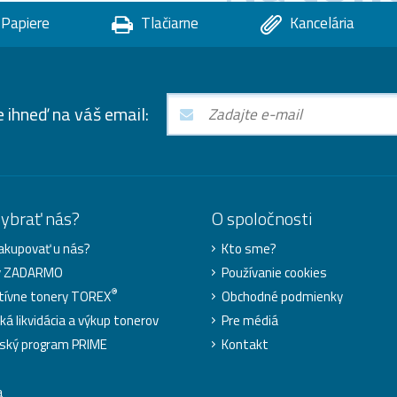
Papiere
Tlačiarne
Kancelária
e ihneď na váš email:
vybrať nás?
O spoločnosti
akupovať u nás?
Kto sme?
y ZADARMO
Používanie cookies
®
tívne tonery TOREX
Obchodné podmienky
ká likvidácia a výkup tonerov
Pre médiá
ský program PRIME
Kontakt
a