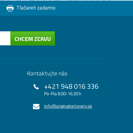
Tlačiareň zadarmo
CHCEM ZĽAVU
Kontaktujte nás
+421 948 016 336
Po-Pia 8.00-16.30 h
info@originalnetonery.sk