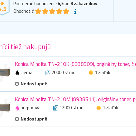
Priemerné hodnotenie
4,5
od
8
zákazníkov
4,5
Ohodnotiť:
íci tiež nakupujú
Konica Minolta TN-210K (8938509), originálny toner, či
čierna
20000 stran
1 zlaťák
Nedostupné
Konica Minolta TN-210M (8938511), originálny toner, p
purpurová
12000 stran
1 zlaťák
Nedostupné