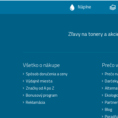
Náplne
Zľavy na tonery a akci
Všetko o nákupe
Prečo 
Spôsob doručenia a ceny
Prečo n
Výdajné miesta
Darček
Značky od A po Z
Alterna
Bonusový program
Ekologic
Reklamácia
Partner
Blog
Poradň