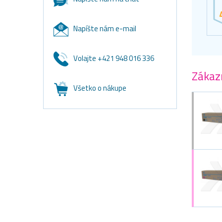
Napíšte nám e-mail
Volajte +421 948 016 336
Zákazn
Všetko o nákupe