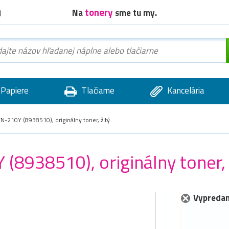
tonery
Na
sme tu my.
)
Papiere
Tlačiarne
Kancelária
N-210Y (8938510), originálny toner, žltý
(8938510), originálny toner, 
Vypredan