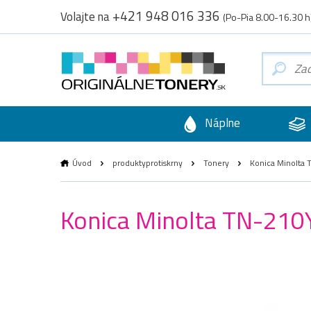
+421 948 016 336
Volajte na
(Po-Pia 8.00-16.30 h
Náplne
Úvod
produktyprotiskrny
Tonery
Konica Minolta T
Konica Minolta TN-210Y 