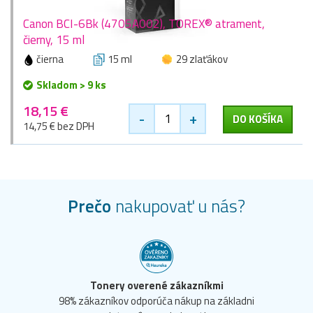
Canon BCI-6Bk (4705A002), TOREX® atrament,
čierny, 15 ml
čierna
15 ml
29 zlaťákov
Skladom > 9 ks
18,15 €
-
+
DO KOŠÍKA
14,75 € bez DPH
Prečo
nakupovať u nás?
Tonery overené zákazníkmi
98% zákazníkov odporúča nákup na základni