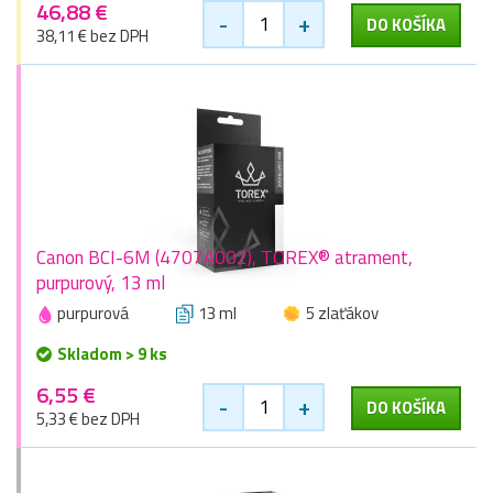
46,88 €
-
+
DO KOŠÍKA
38,11 € bez DPH
Canon BCI-6M (4707A002), TOREX® atrament,
purpurový, 13 ml
purpurová
13 ml
5 zlaťákov
Skladom > 9 ks
6,55 €
-
+
DO KOŠÍKA
5,33 € bez DPH