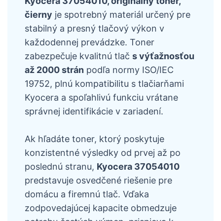
Kyocera 37054010, originálny toner,
čierny
je spotrebný materiál určený pre
stabilný a presný tlačový výkon v
každodennej prevádzke. Toner
zabezpečuje kvalitnú tlač
s výťažnosťou
až 2000 strán
podľa normy ISO/IEC
19752, plnú kompatibilitu s tlačiarňami
Kyocera a spoľahlivú funkciu vrátane
správnej identifikácie v zariadení.
Ak hľadáte toner, ktorý poskytuje
konzistentné výsledky od prvej až po
poslednú stranu,
Kyocera 37054010
predstavuje osvedčené riešenie pre
domácu a firemnú tlač. Vďaka
zodpovedajúcej kapacite obmedzuje