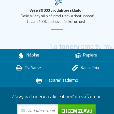
Vyše 30 000 produktov skladom
Naše sklady sú plné produktov a dostupnosť
tovaru 100% zodpovedá skutočnosti.
Na
tonery
sme tu my.
Náplne
Papiere
Tlačiarne
Kancelária
Tlačiareň zadarmo
Zľavy na tonery a akcie ihneď na váš email:
CHCEM ZĽAVU