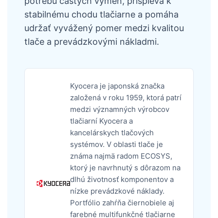
potrebu častých výmen, prispieva k
stabilnému chodu tlačiarne a pomáha
udržať vyvážený pomer medzi kvalitou
tlače a prevádzkovými nákladmi.
Kyocera je japonská značka
založená v roku 1959, ktorá patrí
medzi významných výrobcov
tlačiarní Kyocera a
kancelárskych tlačových
systémov. V oblasti tlače je
známa najmä radom ECOSYS,
ktorý je navrhnutý s dôrazom na
dlhú životnosť komponentov a
nízke prevádzkové náklady.
Portfólio zahŕňa čiernobiele aj
farebné multifunkčné tlačiarne