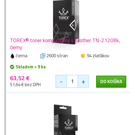
TOREX® toner kompatibilný s Brother TN-2120Bk,
čierny
čierna
2600 stran
94 zlaťákov
Skladom > 9 ks
63,52 €
-
+
DO KOŠÍKA
51,64 € bez DPH