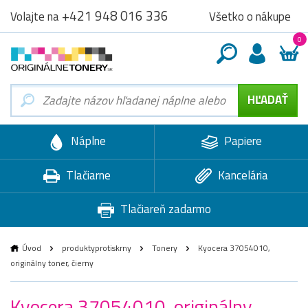
+421 948 016 336
Všetko o nákupe
Volajte na
0
Náplne
Papiere
Tlačiarne
Kancelária
Tlačiareň zadarmo
Úvod
produktyprotiskrny
Tonery
Kyocera 37054010,
originálny toner, čierny
Kyocera 37054010, originálny