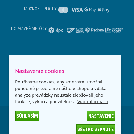
MOŽNOSTI PLATBY
DOPRAVNÉ METÓDY
Nastavenie cookies
Používame cookies, aby sme vám umožnili
pohodlné prezeranie nášho e-shopu a vďaka
analýze prevádzky neustále zlepšovali jeho
funkcie, výkon a použiteľnosť.
Viac informácií
SÚHLASÍM
NASTAVENIE
Česká republika
Slovensko
VŠETKO VYPNUTÉ
© 2026
interNETmania SK s.r.o.
Všetky práva vyhradené