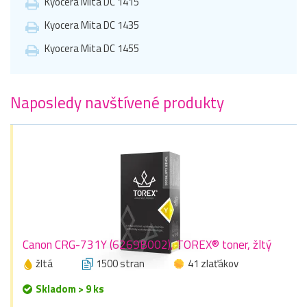
Kyocera Mita DC 1415
Kyocera Mita DC 1435
Kyocera Mita DC 1455
Naposledy navštívené produkty
Canon CRG-731Y (6269B002), TOREX® toner, žltý
žltá
1500 stran
41 zlaťákov
Skladom > 9 ks