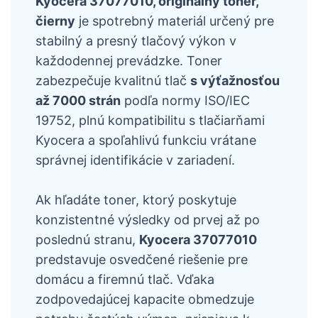
Kyocera 37077010, originálny toner,
čierny
je spotrebný materiál určený pre
stabilný a presný tlačový výkon v
každodennej prevádzke. Toner
zabezpečuje kvalitnú tlač
s výťažnosťou
až 7000 strán
podľa normy ISO/IEC
19752, plnú kompatibilitu s tlačiarňami
Kyocera a spoľahlivú funkciu vrátane
správnej identifikácie v zariadení.
Ak hľadáte toner, ktorý poskytuje
konzistentné výsledky od prvej až po
poslednú stranu,
Kyocera 37077010
predstavuje osvedčené riešenie pre
domácu a firemnú tlač. Vďaka
zodpovedajúcej kapacite obmedzuje