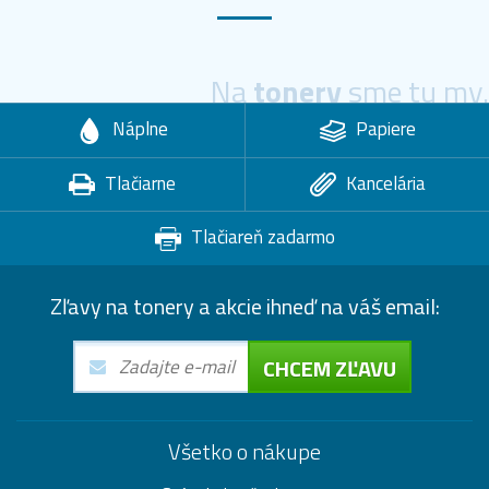
Na
tonery
sme tu my.
Náplne
Papiere
Tlačiarne
Kancelária
Tlačiareň zadarmo
Zľavy na tonery a akcie ihneď na váš email:
CHCEM ZĽAVU
Všetko o nákupe