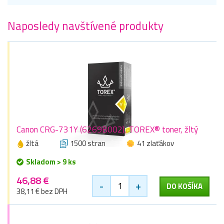
Naposledy navštívené produkty
Canon CRG-731Y (6269B002), TOREX® toner, žltý
žltá
1500 stran
41 zlaťákov
Skladom > 9 ks
46,88 €
-
+
DO KOŠÍKA
38,11 € bez DPH