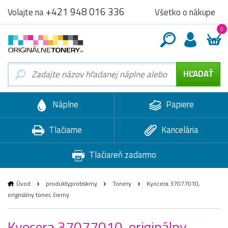
+421 948 016 336
Všetko o nákupe
Volajte na
0
Náplne
Papiere
Tlačiarne
Kancelária
Tlačiareň zadarmo
Úvod
produktyprotiskrny
Tonery
Kyocera 37077010,
originálny toner, čierny
Kyocera 37077010, originálny