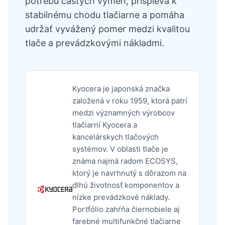
potrebu častých výmen, prispieva k
stabilnému chodu tlačiarne a pomáha
udržať vyvážený pomer medzi kvalitou
tlače a prevádzkovými nákladmi.
Kyocera je japonská značka
založená v roku 1959, ktorá patrí
medzi významných výrobcov
tlačiarní Kyocera a
kancelárskych tlačových
systémov. V oblasti tlače je
známa najmä radom ECOSYS,
ktorý je navrhnutý s dôrazom na
dlhú životnosť komponentov a
nízke prevádzkové náklady.
Portfólio zahŕňa čiernobiele aj
farebné multifunkčné tlačiarne