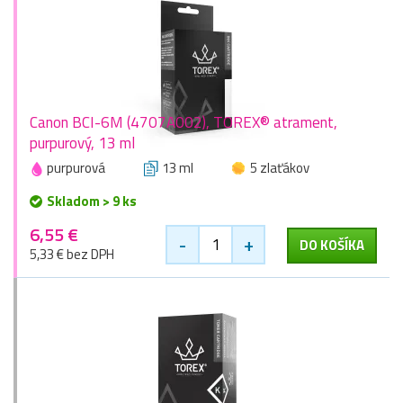
Canon BCI-6M (4707A002), TOREX® atrament,
purpurový, 13 ml
purpurová
13 ml
5 zlaťákov
Skladom > 9 ks
6,55 €
-
+
DO KOŠÍKA
5,33 € bez DPH