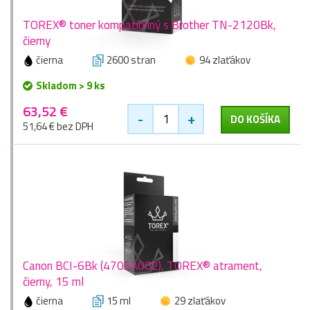
TOREX® toner kompatibilný s Brother TN-2120Bk,
čierny
čierna
2600 stran
94 zlaťákov
Skladom > 9 ks
63,52 €
-
+
DO KOŠÍKA
51,64 € bez DPH
Canon BCI-6Bk (4705A002), TOREX® atrament,
čierny, 15 ml
čierna
15 ml
29 zlaťákov