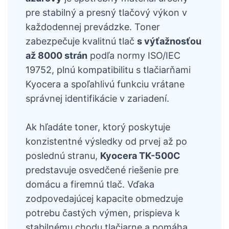
pre stabilný a presný tlačový výkon v
každodennej prevádzke. Toner
zabezpečuje kvalitnú tlač
s výťažnosťou
až 8000 strán
podľa normy ISO/IEC
19752, plnú kompatibilitu s tlačiarňami
Kyocera a spoľahlivú funkciu vrátane
správnej identifikácie v zariadení.
Ak hľadáte toner, ktorý poskytuje
konzistentné výsledky od prvej až po
poslednú stranu,
Kyocera TK-500C
predstavuje osvedčené riešenie pre
domácu a firemnú tlač. Vďaka
zodpovedajúcej kapacite obmedzuje
potrebu častých výmen, prispieva k
stabilnému chodu tlačiarne a pomáha