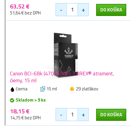
63,52 €
-
+
DO KOŠÍKA
51,64 € bez DPH
Canon BCI-6Bk (4705A002), TOREX® atrament,
čierny, 15 ml
čierna
15 ml
29 zlaťákov
Skladom > 9 ks
18,15 €
-
+
DO KOŠÍKA
14,75 € bez DPH