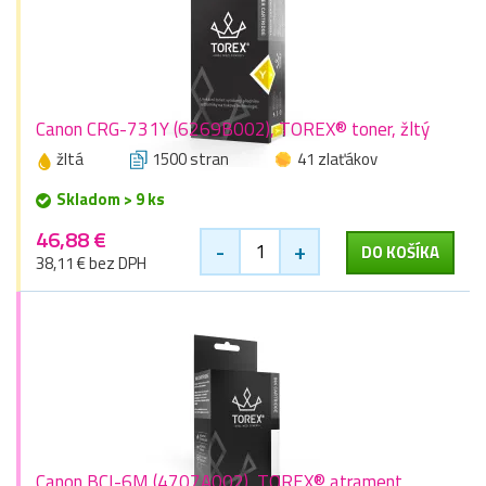
Canon CRG-731Y (6269B002), TOREX® toner, žltý
žltá
1500 stran
41 zlaťákov
Skladom > 9 ks
46,88 €
-
+
DO KOŠÍKA
38,11 € bez DPH
Canon BCI-6M (4707A002), TOREX® atrament,