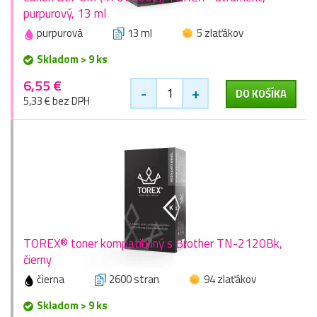
purpurový, 13 ml
purpurová
13 ml
5 zlaťákov
Skladom > 9 ks
6,55 €
-
+
DO KOŠÍKA
5,33 € bez DPH
TOREX® toner kompatibilný s Brother TN-2120Bk,
čierny
čierna
2600 stran
94 zlaťákov
Skladom > 9 ks