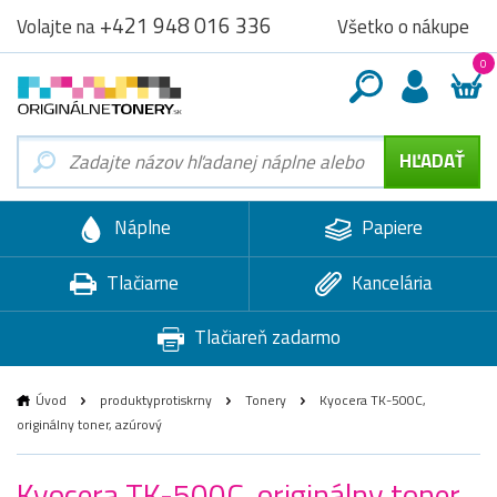
+421 948 016 336
Všetko o nákupe
Volajte na
0
Náplne
Papiere
Tlačiarne
Kancelária
Tlačiareň zadarmo
Úvod
produktyprotiskrny
Tonery
Kyocera TK-500C,
originálny toner, azúrový
Kyocera TK-500C, originálny toner,