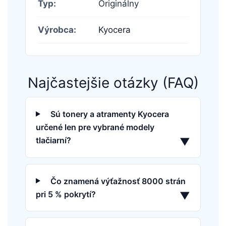
Typ:
Originálny
Výrobca:
Kyocera
Najčastejšie otázky (FAQ)
Sú tonery a atramenty Kyocera
určené len pre vybrané modely
tlačiarní?
▼
Čo znamená výťažnosť 8000 strán
pri 5 % pokrytí?
▼