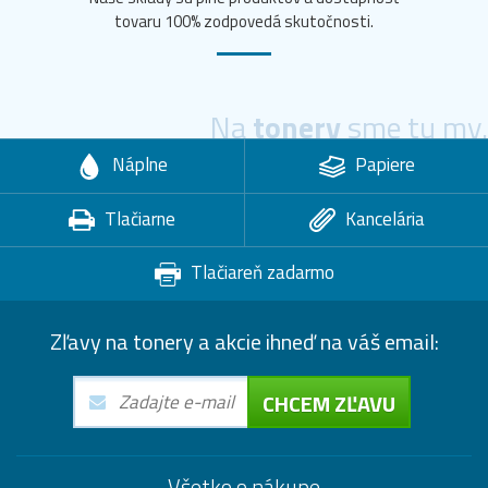
tovaru 100% zodpovedá skutočnosti.
Na
tonery
sme tu my.
Náplne
Papiere
Tlačiarne
Kancelária
Tlačiareň zadarmo
Zľavy na tonery a akcie ihneď na váš email:
CHCEM ZĽAVU
Všetko o nákupe