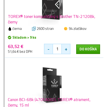
TOREX® toner kompatibilný s Brother TN-2120Bk,
čierny
čierna
2600 stran
94 zlaťákov
Skladom > 9 ks
63,52 €
-
+
DO KOŠÍKA
51,64 € bez DPH
Canon BCI-6Bk (4705A002), TOREX® atrament,
čierny, 15 ml