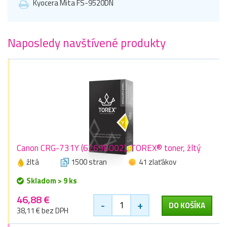
Kyocera Mita FS-9520DN
Naposledy navštívené produkty
Canon CRG-731Y (6269B002), TOREX® toner, žltý
žltá
1500 stran
41 zlaťákov
Skladom > 9 ks
46,88 €
-
+
DO KOŠÍKA
38,11 € bez DPH