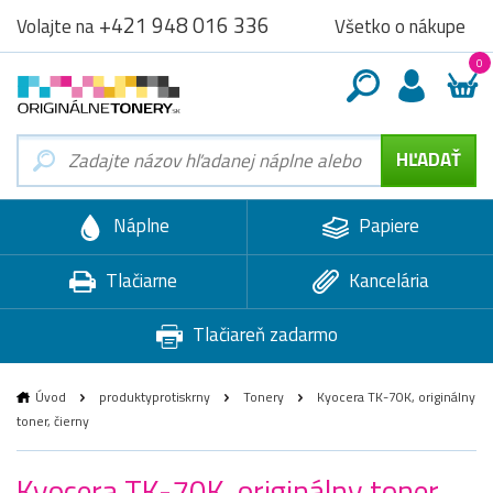
+421 948 016 336
Všetko o nákupe
Volajte na
0
Náplne
Papiere
Tlačiarne
Kancelária
Tlačiareň zadarmo
Úvod
produktyprotiskrny
Tonery
Kyocera TK-70K, originálny
toner, čierny
Kyocera TK-70K, originálny toner,