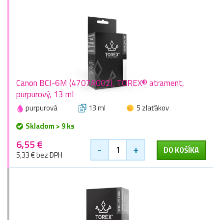
Canon BCI-6M (4707A002), TOREX® atrament,
purpurový, 13 ml
purpurová
13 ml
5 zlaťákov
Skladom > 9 ks
6,55 €
-
+
DO KOŠÍKA
5,33 € bez DPH