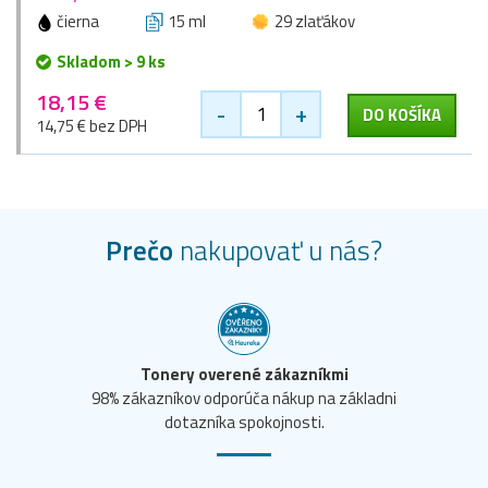
čierna
15 ml
29 zlaťákov
Skladom > 9 ks
18,15 €
-
+
DO KOŠÍKA
14,75 € bez DPH
Prečo
nakupovať u nás?
Tonery overené zákazníkmi
98% zákazníkov odporúča nákup na základni
dotazníka spokojnosti.