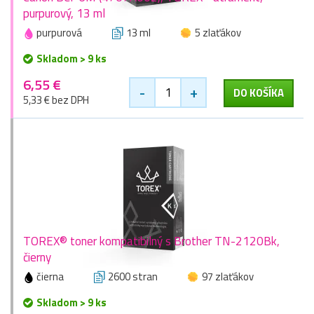
purpurový, 13 ml
purpurová
13 ml
5 zlaťákov
Skladom > 9 ks
6,55 €
-
+
DO KOŠÍKA
5,33 € bez DPH
TOREX® toner kompatibilný s Brother TN-2120Bk,
čierny
čierna
2600 stran
97 zlaťákov
Skladom > 9 ks