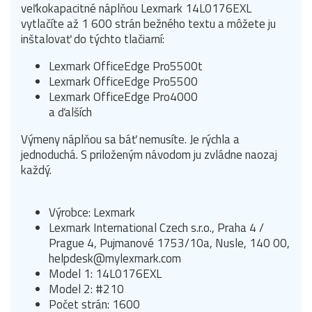
veľkokapacitné náplňou Lexmark 14L0176EXL
vytlačíte až 1 600 strán bežného textu a môžete ju
inštalovať do týchto tlačiarní:
Lexmark OfficeEdge Pro5500t
Lexmark OfficeEdge Pro5500
Lexmark OfficeEdge Pro4000
a ďalších
Výmeny náplňou sa báť nemusíte. Je rýchla a
jednoduchá. S priloženým návodom ju zvládne naozaj
každý.
Výrobce: Lexmark
Lexmark International Czech s.r.o., Praha 4 /
Prague 4, Pujmanové 1753/10a, Nusle, 140 00,
helpdesk@mylexmark.com
Model 1: 14L0176EXL
Model 2: #210
Počet strán: 1600