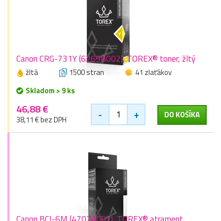
Canon CRG-731Y (6269B002), TOREX® toner, žltý
žltá
1500 stran
41 zlaťákov
Skladom > 9 ks
46,88 €
-
+
DO KOŠÍKA
38,11 € bez DPH
Canon BCI-6M (4707A002), TOREX® atrament,