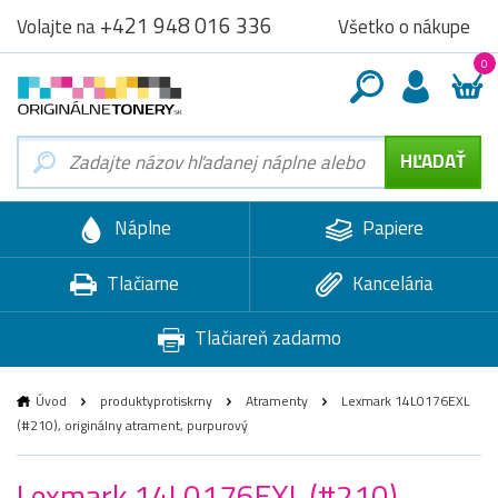
+421 948 016 336
Všetko o nákupe
Volajte na
0
Náplne
Papiere
Tlačiarne
Kancelária
Tlačiareň zadarmo
Úvod
produktyprotiskrny
Atramenty
Lexmark 14L0176EXL
(#210), originálny atrament, purpurový
Lexmark 14L0176EXL (#210),