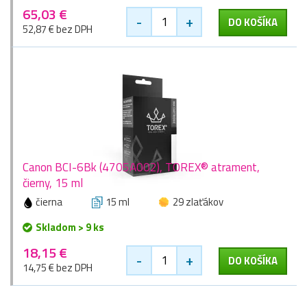
65,03 €
-
+
DO KOŠÍKA
52,87 € bez DPH
Canon BCI-6Bk (4705A002), TOREX® atrament,
čierny, 15 ml
čierna
15 ml
29 zlaťákov
Skladom > 9 ks
18,15 €
-
+
DO KOŠÍKA
14,75 € bez DPH