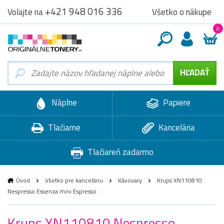
+421 948 016 336
Všetko o nákupe
Volajte na
0
Náplne
Papiere
Tlačiarne
Kancelária
Tlačiareň zadarmo
Úvod
Všetko pre kanceláriu
Kávovary
Krups XN110810
Nespresso Essenza mini Espresso
Krups XN110810 Nespresso