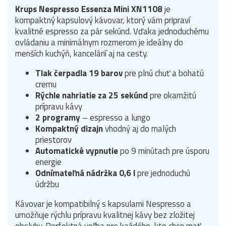
Krups Nespresso Essenza Mini XN1108
je
kompaktný kapsulový kávovar, ktorý vám pripraví
kvalitné espresso za pár sekúnd. Vďaka jednoduchému
ovládaniu a minimálnym rozmerom je ideálny do
menších kuchýň, kancelárií aj na cesty.
Tlak čerpadla 19 barov
pre plnú chuť a bohatú
cremu
Rýchle nahriatie za 25 sekúnd
pre okamžitú
prípravu kávy
2 programy
– espresso a lungo
Kompaktný dizajn
vhodný aj do malých
priestorov
Automatické vypnutie
po 9 minútach pre úsporu
energie
Odnímateľná nádržka 0,6 l
pre jednoduchú
údržbu
Kávovar je kompatibilný s kapsulami Nespresso a
umožňuje rýchlu prípravu kvalitnej kávy bez zložitej
obsluhy. Perfektná voľba pre každého, kto chce mať