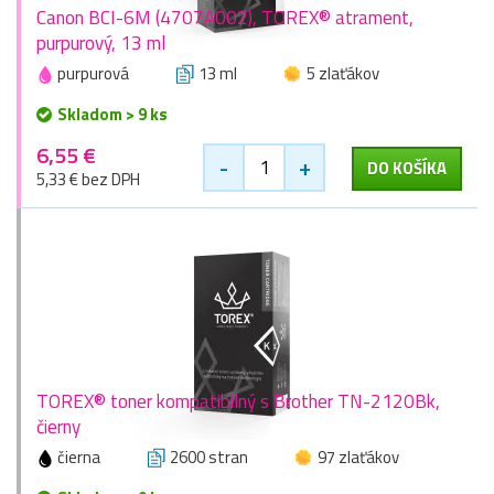
Canon BCI-6M (4707A002), TOREX® atrament,
purpurový, 13 ml
purpurová
13 ml
5 zlaťákov
Skladom > 9 ks
6,55 €
-
+
DO KOŠÍKA
5,33 € bez DPH
TOREX® toner kompatibilný s Brother TN-2120Bk,
čierny
čierna
2600 stran
97 zlaťákov