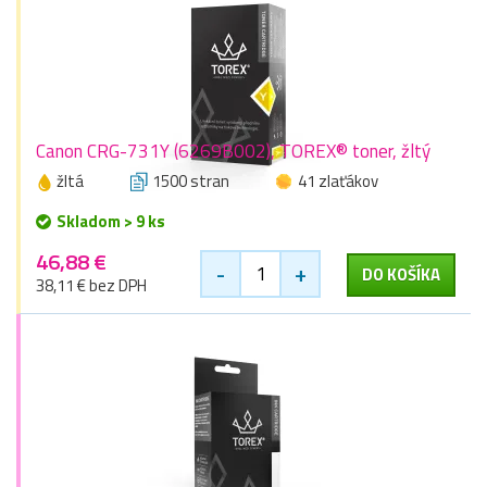
Canon CRG-731Y (6269B002), TOREX® toner, žltý
žltá
1500 stran
41 zlaťákov
Skladom > 9 ks
46,88 €
-
+
DO KOŠÍKA
38,11 € bez DPH