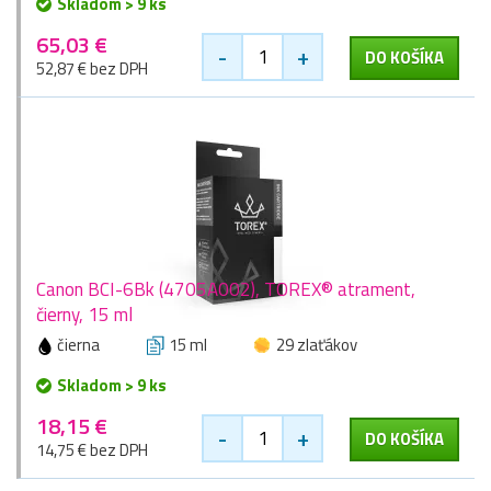
Skladom > 9 ks
65,03 €
-
+
DO KOŠÍKA
52,87 € bez DPH
Canon BCI-6Bk (4705A002), TOREX® atrament,
čierny, 15 ml
čierna
15 ml
29 zlaťákov
Skladom > 9 ks
18,15 €
-
+
DO KOŠÍKA
14,75 € bez DPH