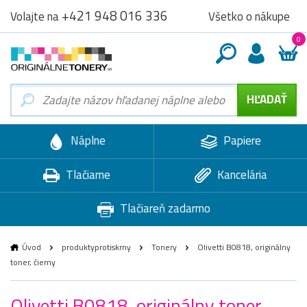
+421 948 016 336
Všetko o nákupe
Volajte na
0
Náplne
Papiere
Tlačiarne
Kancelária
Tlačiareň zadarmo
Úvod
produktyprotiskrny
Tonery
Olivetti B0818, originálny
toner, čierny
Olivetti B0818, originálny toner,