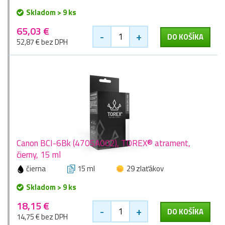
Skladom > 9 ks
65,03 €
-
+
DO KOŠÍKA
52,87 € bez DPH
Canon BCI-6Bk (4705A002), TOREX® atrament,
čierny, 15 ml
čierna
15 ml
29 zlaťákov
Skladom > 9 ks
18,15 €
-
+
DO KOŠÍKA
14,75 € bez DPH