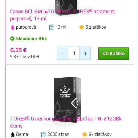
Canon BCI-6M (4707A002), TOREX® atrament,
purpurový, 13 ml
purpurová
13 ml
5 zlaťákov
Skladom > 9 ks
6,55 €
-
+
DO KOŠÍKA
5,33 € bez DPH
TOREX® toner kompatibilný s Brother TN-2120Bk,
čierny
čierna
2600 stran
97 zlaťákov