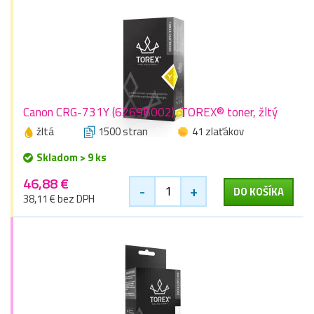
Canon CRG-731Y (6269B002), TOREX® toner, žltý
žltá
1500 stran
41 zlaťákov
Skladom > 9 ks
46,88 €
-
+
DO KOŠÍKA
38,11 € bez DPH