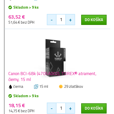
Skladom > 9 ks
63,52 €
-
+
DO KOŠÍKA
51,64 € bez DPH
Canon BCI-6Bk (4705A002), TOREX® atrament,
čierny, 15 ml
čierna
15 ml
29 zlaťákov
Skladom > 9 ks
18,15 €
-
+
DO KOŠÍKA
14,75 € bez DPH