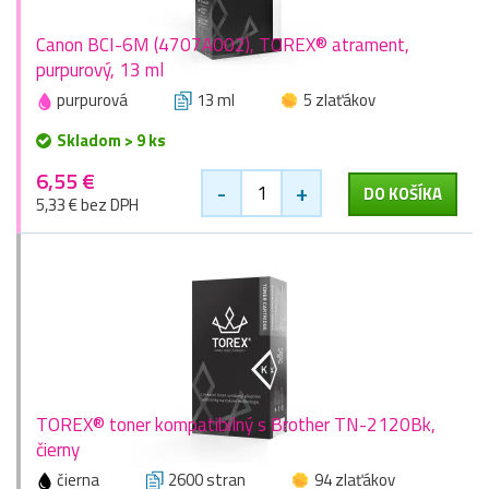
Canon BCI-6M (4707A002), TOREX® atrament,
purpurový, 13 ml
purpurová
13 ml
5 zlaťákov
Skladom > 9 ks
6,55 €
-
+
DO KOŠÍKA
5,33 € bez DPH
TOREX® toner kompatibilný s Brother TN-2120Bk,
čierny
čierna
2600 stran
94 zlaťákov