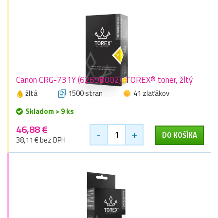
Canon CRG-731Y (6269B002), TOREX® toner, žltý
žltá
1500 stran
41 zlaťákov
Skladom > 9 ks
46,88 €
-
+
DO KOŠÍKA
38,11 € bez DPH