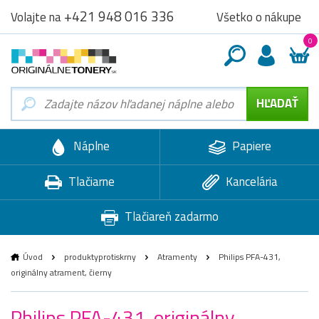
+421 948 016 336
Všetko o nákupe
Volajte na
0
Náplne
Papiere
Tlačiarne
Kancelária
Tlačiareň zadarmo
Úvod
produktyprotiskrny
Atramenty
Philips PFA-431,
originálny atrament, čierny
Philips PFA-431, originálny