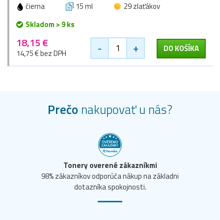
čierna
15 ml
29 zlaťákov
Skladom > 9 ks
18,15 €
-
+
DO KOŠÍKA
14,75 € bez DPH
Prečo
nakupovať u nás?
Tonery overené zákazníkmi
98% zákazníkov odporúča nákup na základni
dotazníka spokojnosti.