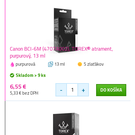
Canon BCI-6M (4707A002), TOREX® atrament,
purpurový, 13 ml
purpurová
13 ml
5 zlaťákov
Skladom > 9 ks
6,55 €
-
+
DO KOŠÍKA
5,33 € bez DPH