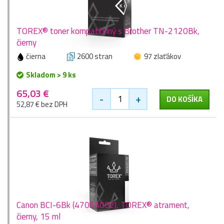
TOREX® toner kompatibilný s Brother TN-2120Bk,
čierny
čierna
2600 stran
97 zlaťákov
Skladom > 9 ks
65,03 €
-
+
DO KOŠÍKA
52,87 € bez DPH
Canon BCI-6Bk (4705A002), TOREX® atrament,
čierny, 15 ml