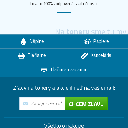
tovaru 100% zodpovedá skutočnosti.
Na
tonery
sme tu my.
Náplne
Papiere
Tlačiarne
Kancelária
Tlačiareň zadarmo
Zľavy na tonery a akcie ihneď na váš email:
CHCEM ZĽAVU
Všetko o nákupe