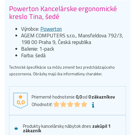
Powerton Kancelárske ergonomické
kreslo Tina, šedé
Výrobce:
Powerton
AGEM COMPUTERS s.r.o., Mansfeldova 792/3,
198 00 Praha 9, Česká republika
Balenie: 1-pack
Farba: šedá
Technické špecifikácie sa môžu zmeniť bez predchádzajúceho
upozornenia. Obrázky majú iba informatívny charakter.
Priemerné hodnotenie
0,0
od
0
zákazníkov
0,0
Ohodnotiť:
Produkty kancelársky nábytok dnes
zakúpil 1
zákazník