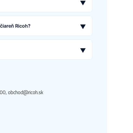
▼
ačiareň Ricoh?
▼
▼
 00, obchod@ricoh.sk