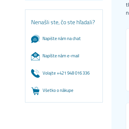
t
n
Nenašli ste, čo ste hľadali?
Napište nám na chat
Napíšte nám e-mail
Volajte +421 948 016 336
Všetko o nákupe