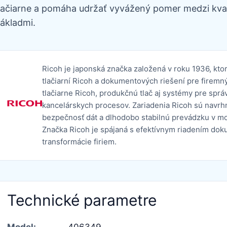
lačiarne a pomáha udržať vyvážený pomer medzi kval
ákladmi.
Ricoh je japonská značka založená v roku 1936, kt
tlačiarní Ricoh a dokumentových riešení pre firemný
tlačiarne Ricoh, produkčnú tlač aj systémy pre sprá
kancelárskych procesov. Zariadenia Ricoh sú navrhn
bezpečnosť dát a dlhodobo stabilnú prevádzku v m
Značka Ricoh je spájaná s efektívnym riadením dok
transformácie firiem.
Technické parametre
Model:
406349,