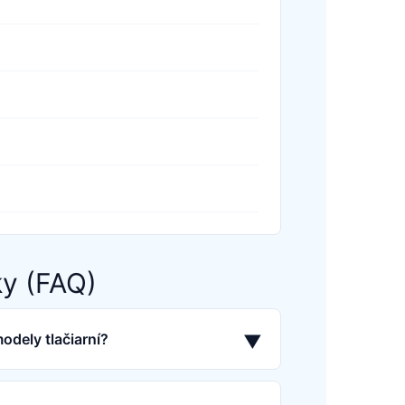
ky (FAQ)
odely tlačiarní?
▼