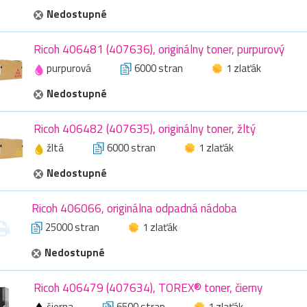
Nedostupné
Ricoh 406481 (407636), originálny toner, purpurový
purpurová
6000 stran
1 zlaťák
Nedostupné
Ricoh 406482 (407635), originálny toner, žltý
žltá
6000 stran
1 zlaťák
Nedostupné
Ricoh 406066, originálna odpadná nádoba
25000 stran
1 zlaťák
Nedostupné
Ricoh 406479 (407634), TOREX® toner, čierny
čierna
6500 stran
1 zlaťák