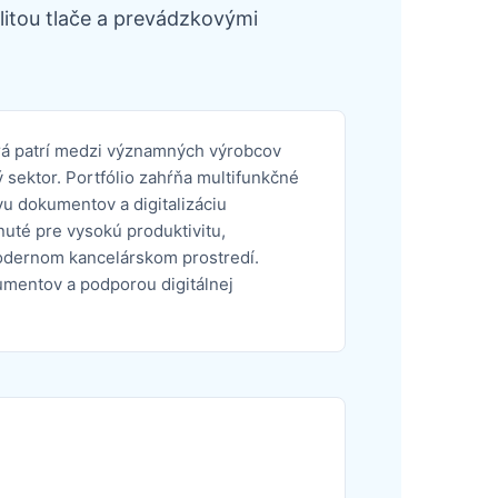
itou tlače a prevádzkovými
orá patrí medzi významných výrobcov
 sektor. Portfólio zahŕňa multifunkčné
vu dokumentov a digitalizáciu
uté pre vysokú produktivitu,
odernom kancelárskom prostredí.
umentov a podporou digitálnej