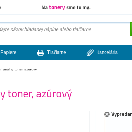
tonery
Na
sme tu my.
)
Papiere
Tlačiarne
Kancelária
iginálny toner, azúrový
y toner, azúrový
Vypredan