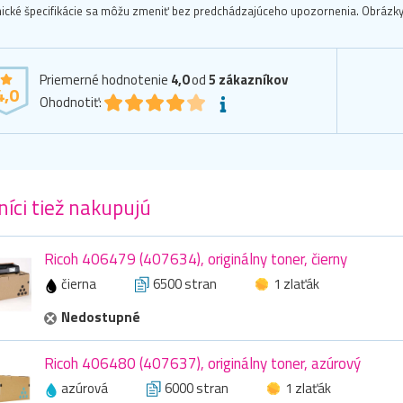
ické špecifikácie sa môžu zmeniť bez predchádzajúceho upozornenia. Obrázky 
Priemerné hodnotenie
4,0
od
5
zákazníkov
4,0
Ohodnotiť:
íci tiež nakupujú
Ricoh 406479 (407634), originálny toner, čierny
čierna
6500 stran
1 zlaťák
Nedostupné
Ricoh 406480 (407637), originálny toner, azúrový
azúrová
6000 stran
1 zlaťák