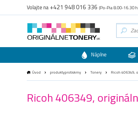
+421 948 016 336
Volajte na
(Po-Pia 8.00-16.30 h
Náplne
Úvod
produktyprotiskrny
Tonery
Ricoh 406349, or
Ricoh 406349, origináln