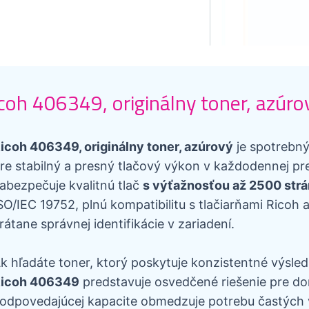
coh 406349, originálny toner, azúro
icoh 406349, originálny toner, azúrový
je spotrebný
re stabilný a presný tlačový výkon v každodennej p
abezpečuje kvalitnú tlač
s výťažnosťou až 2500 strá
SO/IEC 19752, plnú kompatibilitu s tlačiarňami Ricoh a
rátane správnej identifikácie v zariadení.
k hľadáte toner, ktorý poskytuje konzistentné výsled
icoh 406349
predstavuje osvedčené riešenie pre do
odpovedajúcej kapacite obmedzuje potrebu častých 