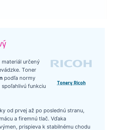
vý
 materiál určený
revádzke. Toner
n
podľa normy
Tonery Ricoh
 spoľahlivú funkciu
ky od prvej až po poslednú stranu,
mácu a firemnú tlač. Vďaka
výmen, prispieva k stabilnému chodu