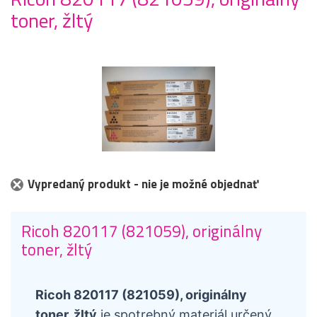
toner, žltý
Vypredaný produkt - nie je možné objednať
Ricoh 820117 (821059), originálny
toner, žltý
Ricoh 820117 (821059), originálny
toner, žltý
je spotrebný materiál určený