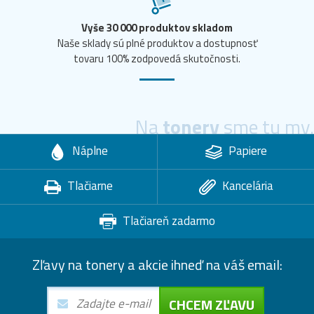
Vyše 30 000 produktov skladom
Naše sklady sú plné produktov a dostupnosť
tovaru 100% zodpovedá skutočnosti.
Na
tonery
sme tu my.
Náplne
Papiere
Tlačiarne
Kancelária
Tlačiareň zadarmo
Zľavy na tonery a akcie ihneď na váš email:
CHCEM ZĽAVU