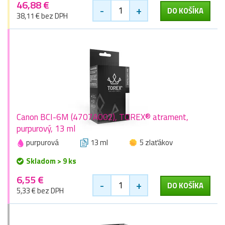
46,88 €
-
+
DO KOŠÍKA
38,11 € bez DPH
Canon BCI-6M (4707A002), TOREX® atrament,
purpurový, 13 ml
purpurová
13 ml
5 zlaťákov
Skladom > 9 ks
6,55 €
-
+
DO KOŠÍKA
5,33 € bez DPH