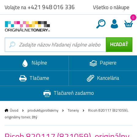
+421 948 016 336
Všetko o nákupe
Volajte na
0
Náplne
Papiere
Tlačiarne
Kancelária
Tlačiareň zadarmo
Úvod
produktyprotiskrny
Tonery
Ricoh 820117 (821059),
originálny toner, žltý
Ricoh 820117 (821059), originálny