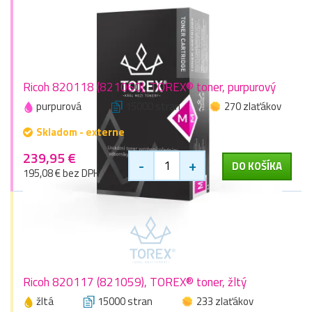
Ricoh 820118 (821060), TOREX® toner, purpurový
purpurová
15000 stran
270 zlaťákov
Skladom - externe
239,95 €
-
+
DO KOŠÍKA
195,08 € bez DPH
Ricoh 820117 (821059), TOREX® toner, žltý
žltá
15000 stran
233 zlaťákov