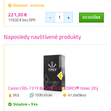
Skladom - externe
221,30 €
-
+
DO KOŠÍKA
179,92 € bez DPH
Naposledy navštívené produkty
Canon CRG-731Y (6269B002), TOREX® toner, žltý
žltá
1500 stran
41 zlaťákov
Skladom > 9 ks