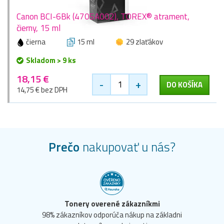
Canon BCI-6Bk (4705A002), TOREX® atrament,
čierny, 15 ml
čierna
15 ml
29 zlaťákov
Skladom > 9 ks
18,15 €
-
+
DO KOŠÍKA
14,75 € bez DPH
Prečo
nakupovať u nás?
Tonery overené zákazníkmi
98% zákazníkov odporúča nákup na základni