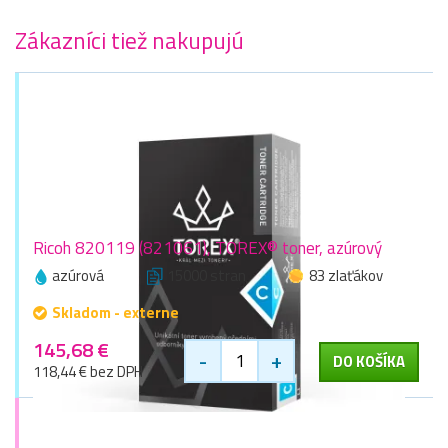
Zákazníci tiež nakupujú
Ricoh 820119 (821061), TOREX® toner, azúrový
azúrová
15000 stran
83 zlaťákov
Skladom - externe
145,68 €
-
+
DO KOŠÍKA
118,44 € bez DPH