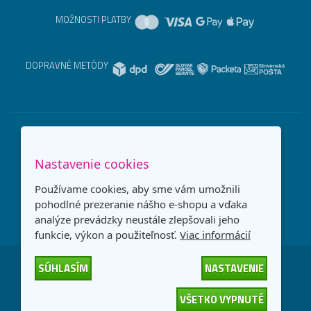
MOŽNOSTI PLATBY
DOPRAVNÉ METÓDY
Nastavenie cookies
Používame cookies, aby sme vám umožnili
pohodlné prezeranie nášho e-shopu a vďaka
analýze prevádzky neustále zlepšovali jeho
funkcie, výkon a použiteľnosť.
Viac informácií
SÚHLASÍM
NASTAVENIE
Česká republika
Slovensko
VŠETKO VYPNUTÉ
© 2026
interNETmania SK s.r.o.
Všetky práva vyhradené