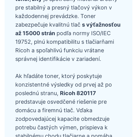
pre stabilný a presný tlačový výkon v
každodennej prevádzke. Toner
zabezpečuje kvalitnú tlač
s výťažnosťou
až 15000 strán
podľa normy ISO/IEC
19752, plnú kompatibilitu s tlačiarňami
Ricoh a spoľahlivú funkciu vrátane
správnej identifikácie v zariadení.
Ak hľadáte toner, ktorý poskytuje
konzistentné výsledky od prvej až po
poslednú stranu,
Ricoh 820117
predstavuje osvedčené riešenie pre
domácu a firemnú tlač. Vďaka
zodpovedajúcej kapacite obmedzuje
potrebu častých výmen, prispieva k
stabilnému chodu tlačiarne a pomáha