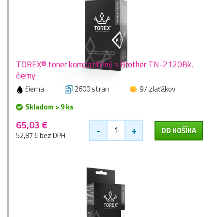
TOREX® toner kompatibilný s Brother TN-2120Bk,
čierny
čierna
2600 stran
97 zlaťákov
Skladom > 9 ks
65,03 €
-
+
DO KOŠÍKA
52,87 € bez DPH