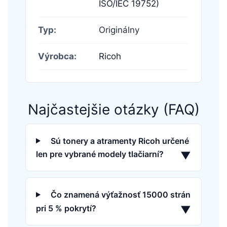
ISO/IEC 19752)
Typ:
Originálny
Výrobca:
Ricoh
Najčastejšie otázky (FAQ)
Sú tonery a atramenty Ricoh určené
len pre vybrané modely tlačiarní?
▼
Čo znamená výťažnosť 15000 strán
pri 5 % pokrytí?
▼