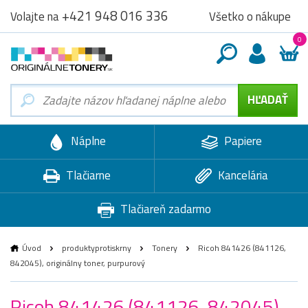
+421 948 016 336
Všetko o nákupe
Volajte na
0
Náplne
Papiere
Tlačiarne
Kancelária
Tlačiareň zadarmo
Úvod
produktyprotiskrny
Tonery
Ricoh 841426 (841126,
842045), originálny toner, purpurový
Ricoh 841426 (841126, 842045),