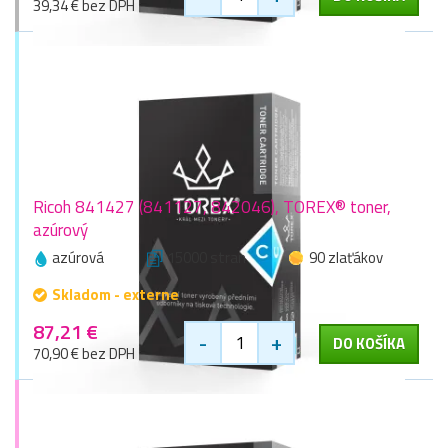
39,34 € bez DPH
Ricoh 841427 (841127, 842046), TOREX® toner,
azúrový
azúrová
15000 stran
90 zlaťákov
Skladom - externe
87,21 €
-
+
DO KOŠÍKA
70,90 € bez DPH