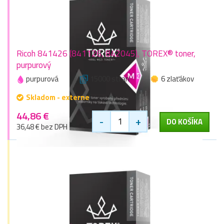
Ricoh 841426 (841126, 842045), TOREX® toner,
purpurový
purpurová
15000 stran
6 zlaťákov
Skladom - externe
44,86 €
-
+
DO KOŠÍKA
36,48 € bez DPH