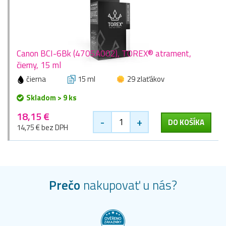
Canon BCI-6Bk (4705A002), TOREX® atrament,
čierny, 15 ml
čierna
15 ml
29 zlaťákov
Skladom > 9 ks
18,15 €
-
+
DO KOŠÍKA
14,75 € bez DPH
Prečo
nakupovať u nás?