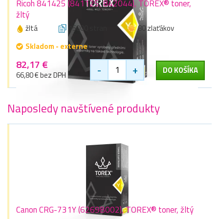
Ricoh 841425 (841125, 842044), TOREX® toner,
žltý
žltá
15000 stran
80 zlaťákov
Skladom - externe
82,17 €
-
+
DO KOŠÍKA
66,80 € bez DPH
Naposledy navštívené produkty
Canon CRG-731Y (6269B002), TOREX® toner, žltý