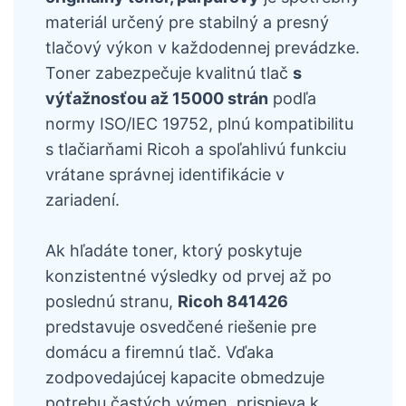
materiál určený pre stabilný a presný
tlačový výkon v každodennej prevádzke.
Toner zabezpečuje kvalitnú tlač
s
výťažnosťou až 15000 strán
podľa
normy ISO/IEC 19752, plnú kompatibilitu
s tlačiarňami Ricoh a spoľahlivú funkciu
vrátane správnej identifikácie v
zariadení.
Ak hľadáte toner, ktorý poskytuje
konzistentné výsledky od prvej až po
poslednú stranu,
Ricoh 841426
predstavuje osvedčené riešenie pre
domácu a firemnú tlač. Vďaka
zodpovedajúcej kapacite obmedzuje
potrebu častých výmen, prispieva k