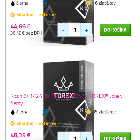
čierna
20000 stran
16 zlaťákov
Skladom - externe
44,86 €
-
+
DO KOŠÍKA
36,48 € bez DPH
Ricoh 841424 (841579, 842047), TOREX® toner,
čierny
čierna
22500 stran
35 zlaťákov
Skladom - externe
48,39 €
-
+
DO KOŠÍKA