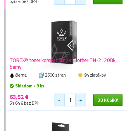
5,33 € bez DPH
TOREX® toner kompatibilný s Brother TN-2120Bk,
čierny
čierna
2600 stran
94 zlaťákov
Skladom > 9 ks
63,52 €
-
+
DO KOŠÍKA
51,64 € bez DPH