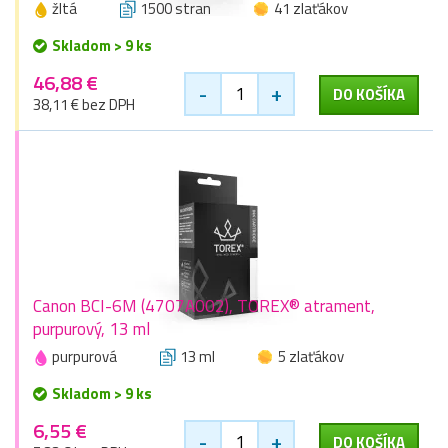
žltá
1500 stran
41 zlaťákov
Skladom > 9 ks
46,88 €
-
+
DO KOŠÍKA
38,11 € bez DPH
Canon BCI-6M (4707A002), TOREX® atrament,
purpurový, 13 ml
purpurová
13 ml
5 zlaťákov
Skladom > 9 ks
6,55 €
-
+
DO KOŠÍKA