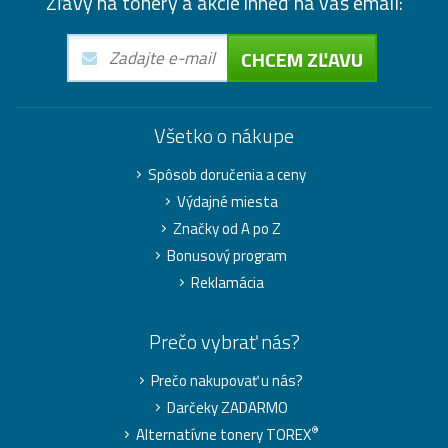
Zľavy na tonery a akcie ihneď na váš email:
CHCEM ZĽAVU
Všetko o nákupe
Spôsob doručenia a ceny
Výdajné miesta
Značky od A po Z
Bonusový program
Reklamácia
Prečo vybrať nás?
Prečo nakupovať u nás?
Darčeky ZADARMO
®
Alternatívne tonery TOREX