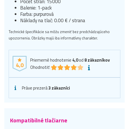
Počet strán: 15000
Balenie: 1-pack
Farba: purpurová
Náklady na tlač: 0.00 € / strana
Technické špecifikácie sa môžu zmeniť bez predchádzajúceho
upozornenia. Obrázky majú iba informatívny charakter.
Priemerné hodnotenie
4,0
od
8
zákazníkov
4,0
Ohodnotiť:
Práve prezerá
3 zákazníci
Kompatibilné tlačiarne