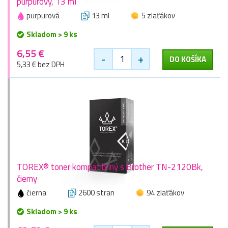
purpurový, 13 ml
purpurová
13 ml
5 zlaťákov
Skladom > 9 ks
6,55 €
-
+
DO KOŠÍKA
5,33 € bez DPH
TOREX® toner kompatibilný s Brother TN-2120Bk,
čierny
čierna
2600 stran
94 zlaťákov
Skladom > 9 ks