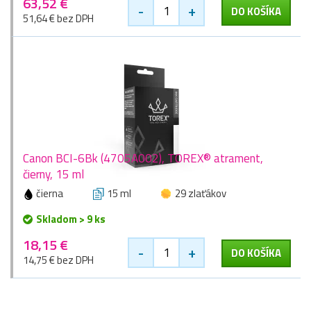
63,52 €
-
+
DO KOŠÍKA
51,64 € bez DPH
Canon BCI-6Bk (4705A002), TOREX® atrament,
čierny, 15 ml
čierna
15 ml
29 zlaťákov
Skladom > 9 ks
18,15 €
-
+
DO KOŠÍKA
14,75 € bez DPH