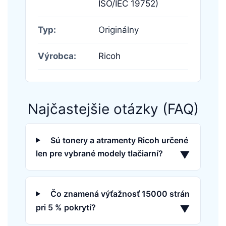
ISO/IEC 19752)
Typ:
Originálny
Výrobca:
Ricoh
Najčastejšie otázky (FAQ)
Sú tonery a atramenty Ricoh určené
len pre vybrané modely tlačiarní?
▼
Čo znamená výťažnosť 15000 strán
pri 5 % pokrytí?
▼