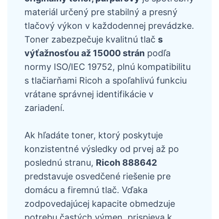
materiál určený pre stabilný a presný
tlačový výkon v každodennej prevádzke.
Toner zabezpečuje kvalitnú tlač
s
výťažnosťou až 15000 strán
podľa
normy ISO/IEC 19752, plnú kompatibilitu
s tlačiarňami Ricoh a spoľahlivú funkciu
vrátane správnej identifikácie v
zariadení.
Ak hľadáte toner, ktorý poskytuje
konzistentné výsledky od prvej až po
poslednú stranu,
Ricoh 888642
predstavuje osvedčené riešenie pre
domácu a firemnú tlač. Vďaka
zodpovedajúcej kapacite obmedzuje
potrebu častých výmen, prispieva k