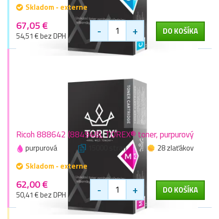
Skladom - externe
67,05 €
-
+
DO KOŠÍKA
54,51 € bez DPH
Ricoh 888642 (884948), TOREX® toner, purpurový
purpurová
15000 stran
28 zlaťákov
Skladom - externe
62,00 €
-
+
DO KOŠÍKA
50,41 € bez DPH