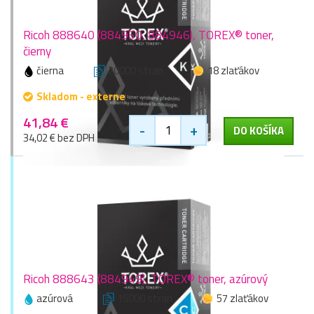
Ricoh 888640 (884950, 884946), TOREX® toner,
čierny
čierna
20000 stran
18 zlaťákov
Skladom - externe
41,84 €
-
+
DO KOŠÍKA
34,02 € bez DPH
Ricoh 888643 (884949), TOREX® toner, azúrový
azúrová
15000 stran
57 zlaťákov