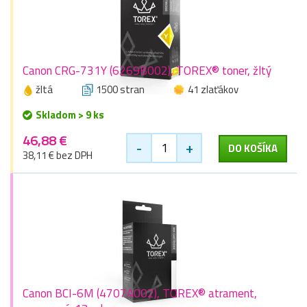
Canon CRG-731Y (6269B002), TOREX® toner, žltý
žltá
1500 stran
41 zlaťákov
Skladom > 9 ks
46,88 €
-
+
DO KOŠÍKA
38,11 € bez DPH
Canon BCI-6M (4707A002), TOREX® atrament,