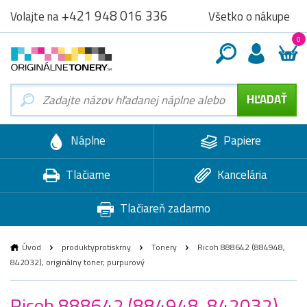
+421 948 016 336
Všetko o nákupe
Volajte na
0
Náplne
Papiere
Tlačiarne
Kancelária
Tlačiareň zadarmo
Úvod
produktyprotiskrny
Tonery
Ricoh 888642 (884948,
842032), originálny toner, purpurový
Ricoh 888642 (884948, 842032),