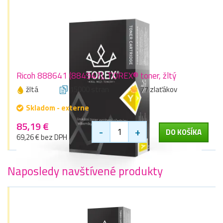
Ricoh 888641 (884947), TOREX® toner, žltý
žltá
15000 stran
77 zlaťákov
Skladom - externe
85,19 €
-
+
DO KOŠÍKA
69,26 € bez DPH
Naposledy navštívené produkty