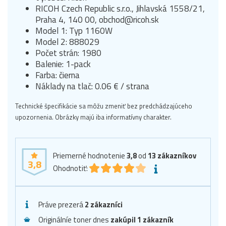
RICOH Czech Republic s.r.o., Jihlavská 1558/21,
Praha 4, 140 00, obchod@ricoh.sk
Model 1: Typ 1160W
Model 2: 888029
Počet strán: 1980
Balenie: 1-pack
Farba: čierna
Náklady na tlač: 0.06 € / strana
Technické špecifikácie sa môžu zmeniť bez predchádzajúceho
upozornenia. Obrázky majú iba informatívny charakter.
Priemerné hodnotenie
3,8
od
13
zákazníkov
3,8
Ohodnotiť:
Práve prezerá
2 zákazníci
Originálníe toner dnes
zakúpil 1 zákazník