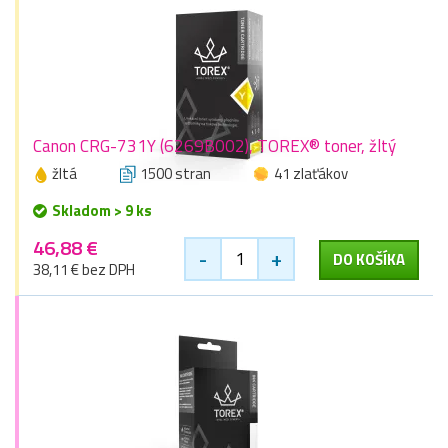
Canon CRG-731Y (6269B002), TOREX® toner, žltý
žltá
1500 stran
41 zlaťákov
Skladom > 9 ks
46,88 €
-
+
DO KOŠÍKA
38,11 € bez DPH