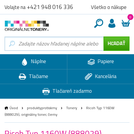
+421 948 016 336
Všetko o nákupe
Volajte na
0
Náplne
Papiere
Tlačiarne
Kancelária
Tlačiareň zadarmo
Úvod
produktyprotiskrny
Tonery
Ricoh Typ 1160W
(888029), originálny toner, čierny
Ricoh Typ 1160W (888029),