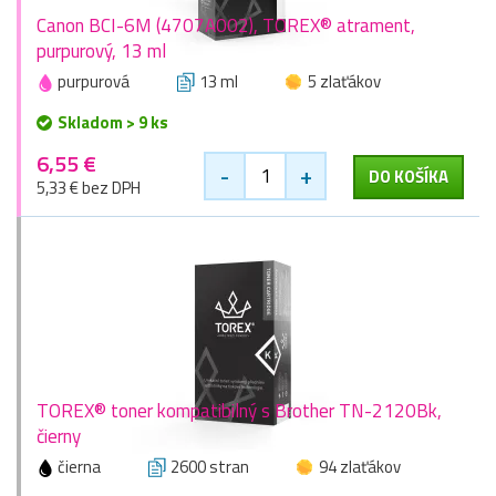
Canon BCI-6M (4707A002), TOREX® atrament,
purpurový, 13 ml
purpurová
13 ml
5 zlaťákov
Skladom > 9 ks
6,55 €
-
+
DO KOŠÍKA
5,33 € bez DPH
TOREX® toner kompatibilný s Brother TN-2120Bk,
čierny
čierna
2600 stran
94 zlaťákov