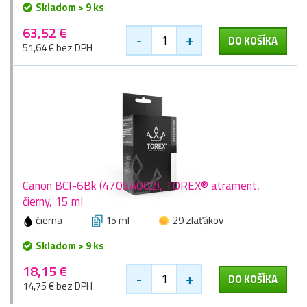
Skladom > 9 ks
63,52 €
-
+
DO KOŠÍKA
51,64 € bez DPH
Canon BCI-6Bk (4705A002), TOREX® atrament,
čierny, 15 ml
čierna
15 ml
29 zlaťákov
Skladom > 9 ks
18,15 €
-
+
DO KOŠÍKA
14,75 € bez DPH