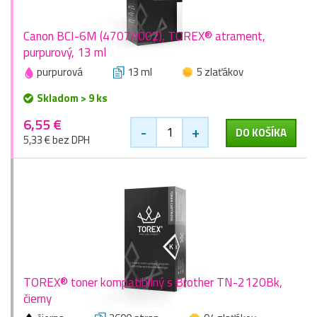
Canon BCI-6M (4707A002), TOREX® atrament,
purpurový, 13 ml
purpurová
13 ml
5 zlaťákov
Skladom > 9 ks
6,55 €
-
+
DO KOŠÍKA
5,33 € bez DPH
TOREX® toner kompatibilný s Brother TN-2120Bk,
čierny