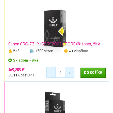
Canon CRG-731Y (6269B002), TOREX® toner, žltý
žltá
1500 stran
41 zlaťákov
Skladom > 9 ks
46,88 €
-
+
DO KOŠÍKA
38,11 € bez DPH