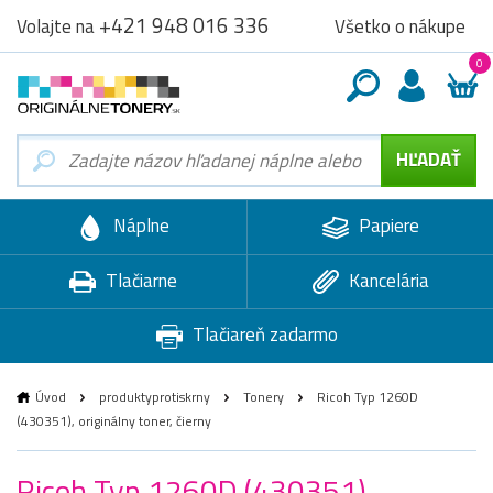
+421 948 016 336
Všetko o nákupe
Volajte na
0
Náplne
Papiere
Tlačiarne
Kancelária
Tlačiareň zadarmo
Úvod
produktyprotiskrny
Tonery
Ricoh Typ 1260D
(430351), originálny toner, čierny
Ricoh Typ 1260D (430351),