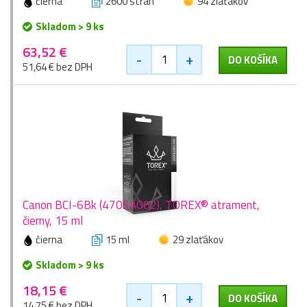
čierna
2600 stran
94 zlaťákov
Skladom > 9 ks
63,52 €
-
+
DO KOŠÍKA
51,64 € bez DPH
Canon BCI-6Bk (4705A002), TOREX® atrament,
čierny, 15 ml
čierna
15 ml
29 zlaťákov
Skladom > 9 ks
18,15 €
-
+
DO KOŠÍKA
14,75 € bez DPH