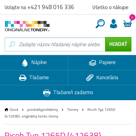
+421 948 016 336
Všetko o nákupe
Volajte na
0
Náplne
Papiere
Tlačiarne
Kancelária
Tlačiareň zadarmo
Úvod
produktyprotiskrny
Tonery
Ricoh Typ 1265D
(412638), originálny toner, čierny
Ricoh Typ 1265D (412638),