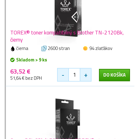
TOREX® toner kompatibilný s Brother TN-2120Bk,
čierny
čierna
2600 stran
94 zlaťákov
Skladom > 9 ks
63,52 €
-
+
DO KOŠÍKA
51,64 € bez DPH