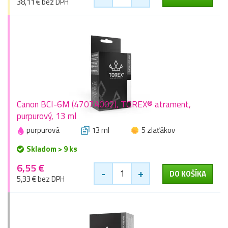
38,11 € bez DPH
Canon BCI-6M (4707A002), TOREX® atrament,
purpurový, 13 ml
purpurová
13 ml
5 zlaťákov
Skladom > 9 ks
6,55 €
-
+
DO KOŠÍKA
5,33 € bez DPH