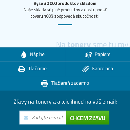
Vyše 30 000 produktov skladom
Naše sklady sú plné produktov a dostupnosť
tovaru 100% zodpovedá skutočnosti.
Na
tonery
sme tu my.
Náplne
Papiere
Tlačiarne
Kancelária
Tlačiareň zadarmo
Zľavy na tonery a akcie ihneď na váš email:
CHCEM ZĽAVU