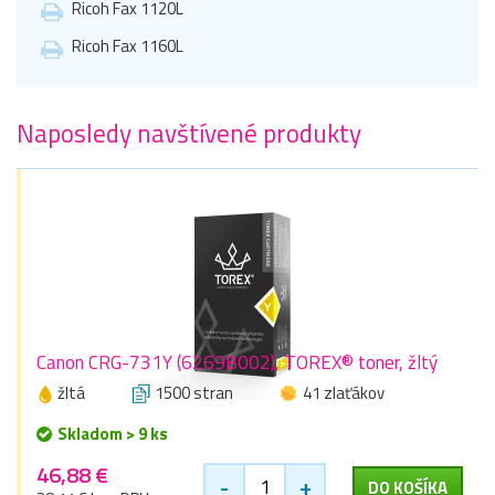
Ricoh Fax 1120L
Ricoh Fax 1160L
Naposledy navštívené produkty
Canon CRG-731Y (6269B002), TOREX® toner, žltý
žltá
1500 stran
41 zlaťákov
Skladom > 9 ks
46,88 €
-
+
DO KOŠÍKA