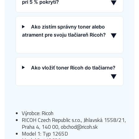
pri 5 % pokrytí?
▼
Ako zistím správny toner alebo
atrament pre svoju tlačiareň Ricoh?
▼
Ako vložiť toner Ricoh do tlačiarne?
▼
Výrobce: Ricoh
RICOH Czech Republic s.r.o., Jihlavská 1558/21,
Praha 4, 140 00, obchod@ricoh.sk
Model 1: Typ 1265D