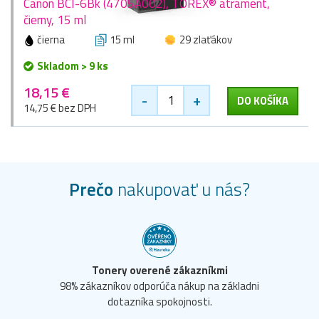
Canon BCI-6Bk (4705A002), TOREX® atrament,
čierny, 15 ml
čierna
15 ml
29 zlaťákov
Skladom > 9 ks
18,15 €
-
+
DO KOŠÍKA
14,75 € bez DPH
Prečo
nakupovať u nás?
Tonery overené zákazníkmi
98% zákazníkov odporúča nákup na základni
dotazníka spokojnosti.