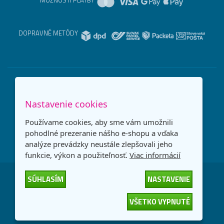
DOPRAVNÉ METÓDY
Nastavenie cookies
Používame cookies, aby sme vám umožnili
pohodlné prezeranie nášho e-shopu a vďaka
analýze prevádzky neustále zlepšovali jeho
funkcie, výkon a použiteľnosť.
Viac informácií
SÚHLASÍM
NASTAVENIE
Česká republika
Slovensko
VŠETKO VYPNUTÉ
© 2026
interNETmania SK s.r.o.
Všetky práva vyhradené
-
-