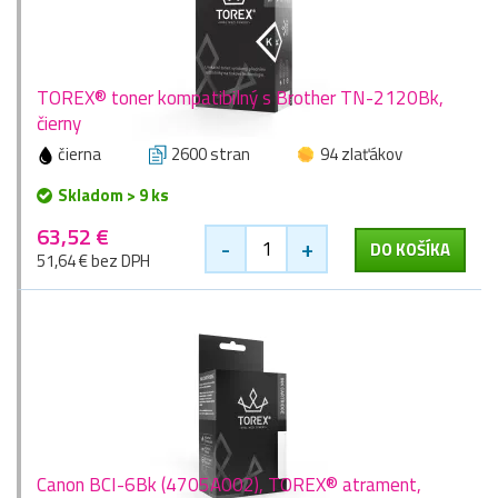
TOREX® toner kompatibilný s Brother TN-2120Bk,
čierny
čierna
2600 stran
94 zlaťákov
Skladom > 9 ks
63,52 €
-
+
DO KOŠÍKA
51,64 € bez DPH
Canon BCI-6Bk (4705A002), TOREX® atrament,