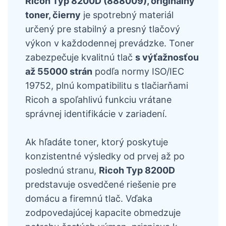
Ricoh Typ 8200D (888009), originálny
toner, čierny
je spotrebný materiál
určený pre stabilný a presný tlačový
výkon v každodennej prevádzke. Toner
zabezpečuje kvalitnú tlač
s výťažnosťou
až 55000 strán
podľa normy ISO/IEC
19752, plnú kompatibilitu s tlačiarňami
Ricoh a spoľahlivú funkciu vrátane
správnej identifikácie v zariadení.
Ak hľadáte toner, ktorý poskytuje
konzistentné výsledky od prvej až po
poslednú stranu,
Ricoh Typ 8200D
predstavuje osvedčené riešenie pre
domácu a firemnú tlač. Vďaka
zodpovedajúcej kapacite obmedzuje