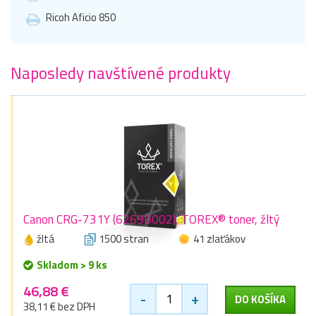
Ricoh Aficio 850
Naposledy navštívené produkty
Canon CRG-731Y (6269B002), TOREX® toner, žltý
žltá
1500 stran
41 zlaťákov
Skladom > 9 ks
46,88 €
-
+
DO KOŠÍKA
38,11 € bez DPH