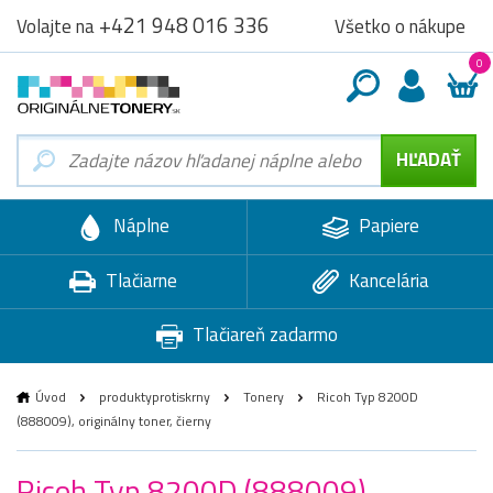
+421 948 016 336
Všetko o nákupe
Volajte na
0
Náplne
Papiere
Tlačiarne
Kancelária
Tlačiareň zadarmo
Úvod
produktyprotiskrny
Tonery
Ricoh Typ 8200D
(888009), originálny toner, čierny
Ricoh Typ 8200D (888009),