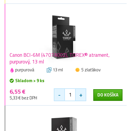
Canon BCI-6M (4707A002), TOREX® atrament,
purpurový, 13 ml
purpurová
13 ml
5 zlaťákov
Skladom > 9 ks
6,55 €
-
+
DO KOŠÍKA
5,33 € bez DPH