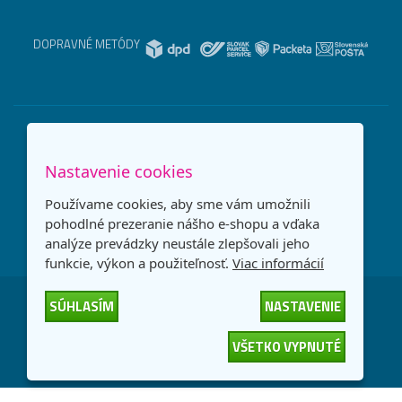
DOPRAVNÉ METÓDY
Nastavenie cookies
Používame cookies, aby sme vám umožnili
pohodlné prezeranie nášho e-shopu a vďaka
analýze prevádzky neustále zlepšovali jeho
funkcie, výkon a použiteľnosť.
Viac informácií
SÚHLASÍM
NASTAVENIE
Česká republika
Slovensko
VŠETKO VYPNUTÉ
© 2026
interNETmania SK s.r.o.
Všetky práva vyhradené
-
-