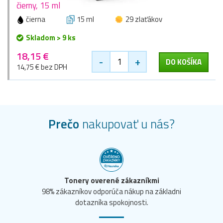
čierny, 15 ml
čierna
15 ml
29 zlaťákov
Skladom > 9 ks
18,15 €
-
+
DO KOŠÍKA
14,75 € bez DPH
Prečo
nakupovať u nás?
Tonery overené zákazníkmi
98% zákazníkov odporúča nákup na základni
dotazníka spokojnosti.