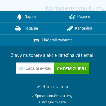
Na
tonery
sme tu my.
Náplne
Papiere
Tlačiarne
Kancelária
Tlačiareň zadarmo
Zľavy na tonery a akcie ihneď na váš email:
CHCEM ZĽAVU
Všetko o nákupe
Spôsob doručenia a ceny
Výdajné miesta