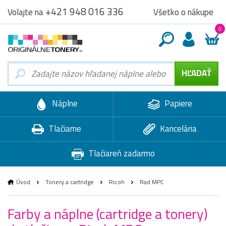
+421 948 016 336
Všetko o nákupe
Volajte na
0
Náplne
Papiere
Tlačiarne
Kancelária
Tlačiareň zadarmo
Úvod
Tonery a cartridge
Ricoh
Rad MPC
Farby a náplne (cartridge a tonery)