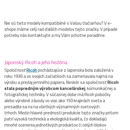
Nie sú tieto modely kompatibilné s Vašou tlačiarňou? V e-
shope máme celý rad ďalších modelov tejto značky. V prípade
potreby nás kontaktujte a my Vám ochotne poradíme.
Japonský Ricoh a jeho história
Spoločnosť
Ricoh
pochádzajúce z Japonska bola založená v
roku 1936 a vo svojich začiatkoch sa zameriavala najmä na
výrobu a predaj jemného papiera. Neskôr sa spoločnosť
Ricoh
stala popredným výrobcom kancelárskej
, komunikačnej a
fotografickej techniky. V súčasnej dobe má Ricoh pobočky
alebo výrobné závody vo viac ako 150 krajinách sveta a
presadila sa na na všetkých významných svetových
trhoch. Medzi hlavné prednosti produkcie tejto značky pritom
patrí vysoká technická a ekologická kvalita, čo dokladajú
mnohé ocenenia jednotlivých produktov či celých blokov