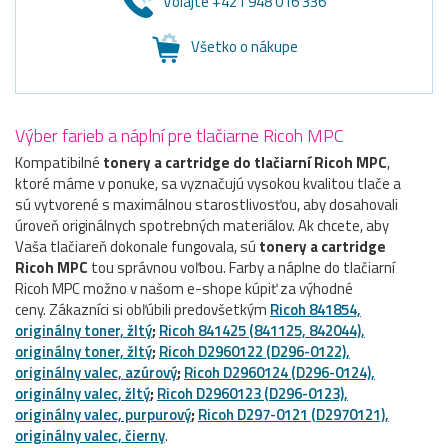
Volajte +421 948 016 336
Všetko o nákupe
Výber farieb a náplní pre tlačiarne Ricoh MPC
Kompatibilné
tonery a cartridge do tlačiarní Ricoh MPC
,
ktoré máme v ponuke, sa vyznačujú vysokou kvalitou tlače a
sú vytvorené s maximálnou starostlivosťou, aby dosahovali
úroveň originálnych spotrebných materiálov. Ak chcete, aby
Vaša tlačiareň dokonale fungovala, sú
tonery a cartridge
Ricoh MPC
tou správnou voľbou. Farby a náplne do tlačiarní
Ricoh MPC možno v našom e-shope kúpiť za výhodné
ceny. Zákazníci si obľúbili predovšetkým
Ricoh 841854,
originálny toner, žltý
;
Ricoh 841425 (841125, 842044),
originálny toner, žltý
;
Ricoh D2960122 (D296-0122),
originálny valec, azúrový
;
Ricoh D2960124 (D296-0124),
originálny valec, žltý
;
Ricoh D2960123 (D296-0123),
originálny valec, purpurový
;
Ricoh D297-0121 (D2970121),
originálny valec, čierny
.