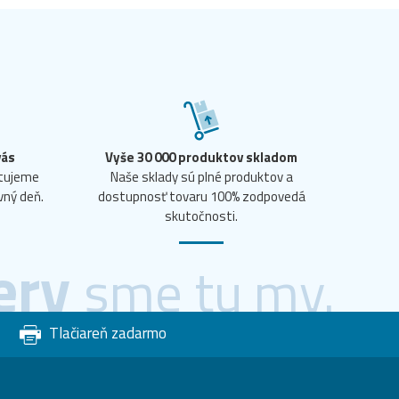
vás
Vyše 30 000 produktov skladom
ntujeme
Naše sklady sú plné produktov a
vný deň.
dostupnosť tovaru 100% zodpovedá
skutočnosti.
ery
sme tu my.
Tlačiareň zadarmo