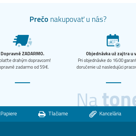
Prečo
nakupovať u nás?
Dopravné ZADARMO.
Objednávka už zajtra u 
plaťte drahým dopravcom!
Pri objednávke do 16:00 gara
opravné zadarmo od 59 €.
doručenie už nasledujúci praco
ton
Na
Papiere
Tlačiarne
Kancelária