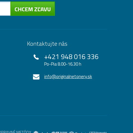
CHCEM ZĽAVU
Kontaktujte nás
+421 948 016 336
Po-Pia 8.00-16.30 h
info@originalnetonery.sk
OPRAVNÉ METÓDY