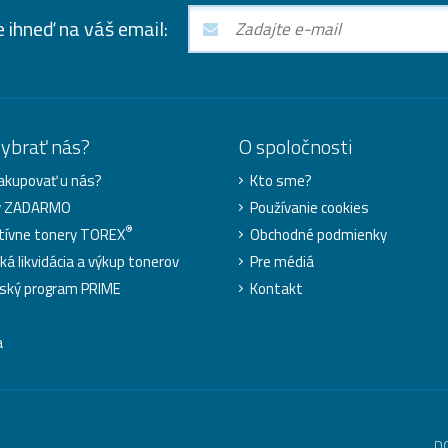
e ihneď na váš email:
vybrať nás?
O spoločnosti
akupovať u nás?
Kto sme?
y ZADARMO
Používanie cookies
®
tívne tonery TOREX
Obchodné podmienky
ká likvidácia a výkup tonerov
Pre médiá
ský program PRIME
Kontakt
a
D