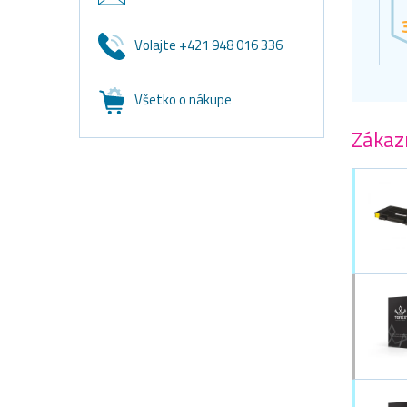
Volajte +421 948 016 336
Všetko o nákupe
Zákazn