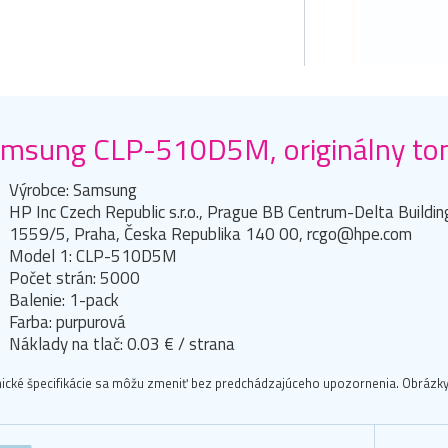
msung CLP-510D5M, originálny ton
Výrobce: Samsung
HP Inc Czech Republic s.r.o., Prague BB Centrum-Delta Buildi
1559/5, Praha, Česka Republika 140 00, rcgo@hpe.com
Model 1: CLP-510D5M
Počet strán: 5000
Balenie: 1-pack
Farba: purpurová
Náklady na tlač: 0.03 € / strana
ické špecifikácie sa môžu zmeniť bez predchádzajúceho upozornenia. Obrázky 