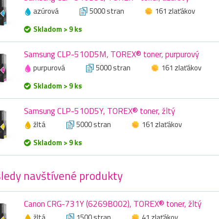
azúrová
5000 stran
161 zlaťákov
Skladom > 9 ks
Samsung CLP-510D5M, TOREX® toner, purpurový
purpurová
5000 stran
161 zlaťákov
Skladom > 9 ks
Samsung CLP-510D5Y, TOREX® toner, žltý
žltá
5000 stran
161 zlaťákov
Skladom > 9 ks
ledy navštívené produkty
Canon CRG-731Y (6269B002), TOREX® toner, žltý
žltá
1500 stran
41 zlaťákov