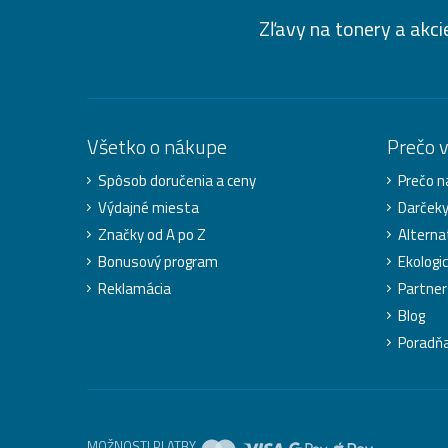
Zľavy na tonery a akci
Všetko o nákupe
Prečo 
Spôsob doručenia a ceny
Prečo n
Výdajné miesta
Darček
Značky od A po Z
Alterna
Bonusový program
Ekologic
Reklamácia
Partner
Blog
Poradň
MOŽNOSTI PLATBY