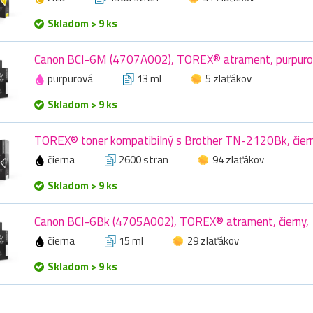
Skladom > 9 ks
Canon BCI-6M (4707A002), TOREX® atrament, purpuro
purpurová
13 ml
5 zlaťákov
Skladom > 9 ks
TOREX® toner kompatibilný s Brother TN-2120Bk, čier
čierna
2600 stran
94 zlaťákov
Skladom > 9 ks
Canon BCI-6Bk (4705A002), TOREX® atrament, čierny, 
čierna
15 ml
29 zlaťákov
Skladom > 9 ks