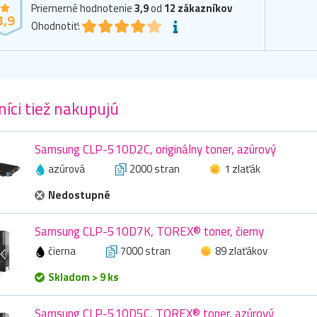
Priemerné hodnotenie
3,9
od
12
zákazníkov
3,9
Ohodnotiť:
íci tiež nakupujú
Samsung CLP-510D2C, originálny toner, azúrový
azúrová
2000 stran
1 zlaťák
Nedostupné
Samsung CLP-510D7K, TOREX® toner, čierny
čierna
7000 stran
89 zlaťákov
Skladom > 9 ks
Samsung CLP-510D5C, TOREX® toner, azúrový