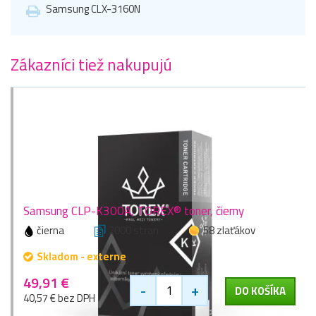
Samsung CLX-3160N
Zákazníci tiež nakupujú
Samsung CLP-K300A, TOREX® toner, čierny
čierna
2000 stran
58 zlaťákov
Skladom - externe
49,91 €
-
+
DO KOŠÍKA
40,57 € bez DPH