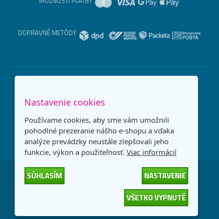
MOŽNOSTI PLATBY
DOPRAVNÉ METÓDY
Nastavenie cookies
Používame cookies, aby sme vám umožnili
pohodlné prezeranie nášho e-shopu a vďaka
analýze prevádzky neustále zlepšovali jeho
funkcie, výkon a použiteľnosť.
Viac informácií
SÚHLASÍM
NASTAVENIE
Česká republika
Slovensko
VŠETKO VYPNUTÉ
© 2026
interNETmania SK s.r.o.
Všetky práva vyhradené
-
-