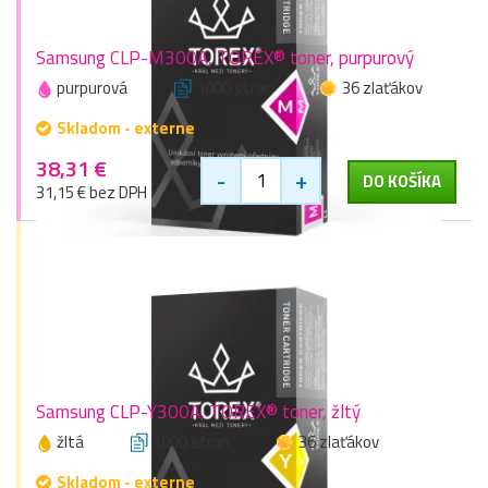
Samsung CLP-M300A, TOREX® toner, purpurový
purpurová
1000 stran
36 zlaťákov
Skladom - externe
38,31 €
-
+
DO KOŠÍKA
31,15 € bez DPH
Samsung CLP-Y300A, TOREX® toner, žltý
žltá
1000 stran
36 zlaťákov
Skladom - externe