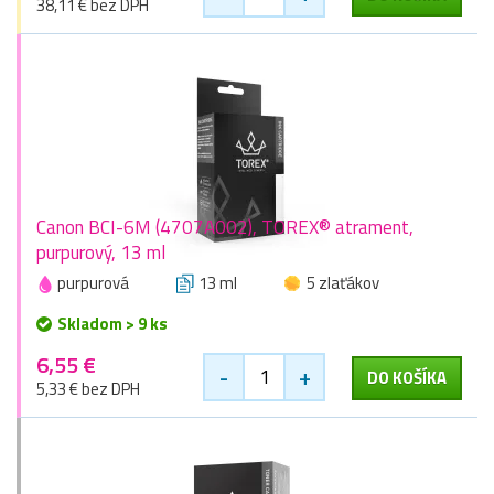
38,11 € bez DPH
Canon BCI-6M (4707A002), TOREX® atrament,
purpurový, 13 ml
purpurová
13 ml
5 zlaťákov
Skladom > 9 ks
6,55 €
-
+
DO KOŠÍKA
5,33 € bez DPH