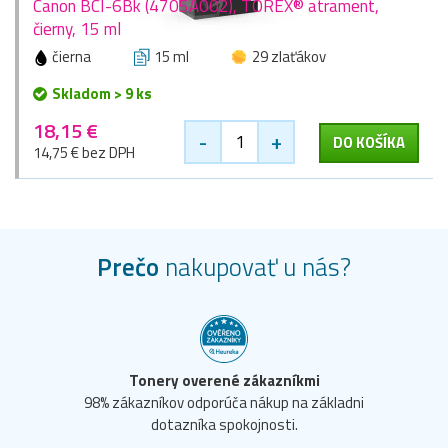
Canon BCI-6Bk (4705A002), TOREX® atrament,
čierny, 15 ml
čierna
15 ml
29 zlaťákov
Skladom > 9 ks
18,15 €
-
+
DO KOŠÍKA
14,75 € bez DPH
Prečo
nakupovať u nás?
Tonery overené zákazníkmi
98% zákazníkov odporúča nákup na základni
dotazníka spokojnosti.