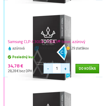
Samsung CLP-C300A, TOREX® toner, azúrový
azúrová
1000 stran
29 zlaťákov
Posledný kus
34,78 €
-
+
DO KOŠÍKA
28,28 € bez DPH