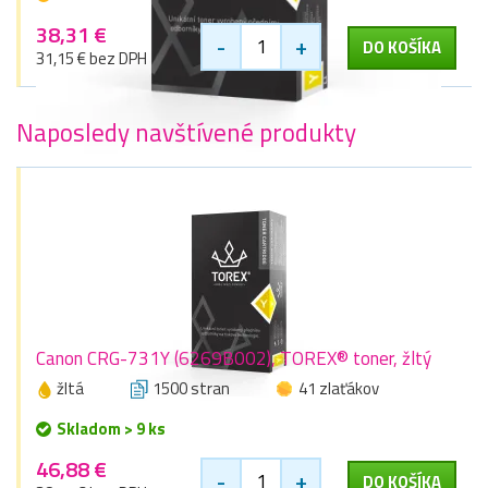
38,31 €
-
+
DO KOŠÍKA
31,15 € bez DPH
Naposledy navštívené produkty
Canon CRG-731Y (6269B002), TOREX® toner, žltý
žltá
1500 stran
41 zlaťákov
Skladom > 9 ks
46,88 €
-
+
DO KOŠÍKA