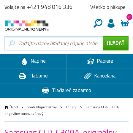
+421 948 016 336
Všetko o nákupe
Volajte na
0
Náplne
Papiere
Tlačiarne
Kancelária
Tlačiareň zadarmo
Úvod
produktyprotiskrny
Tonery
Samsung CLP-C300A,
originálny toner, azúrový
Samsung CLP-C300A, originálny