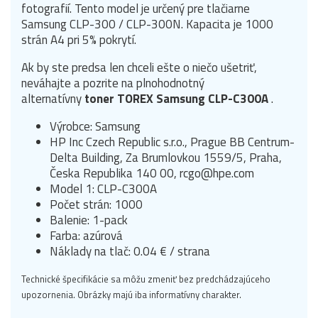
fotografií.
Tento model je určený pre tlačiarne
Samsung CLP-300 / CLP-300N.
Kapacita je 1000
strán A4 pri 5% pokrytí.
Ak by ste predsa len chceli ešte o niečo ušetriť,
neváhajte a pozrite na plnohodnotný
alternatívny
toner TOREX Samsung CLP-C300A
.
Výrobce: Samsung
HP Inc Czech Republic s.r.o., Prague BB Centrum-
Delta Building, Za Brumlovkou 1559/5, Praha,
Česka Republika 140 00, rcgo@hpe.com
Model 1: CLP-C300A
Počet strán: 1000
Balenie: 1-pack
Farba: azúrová
Náklady na tlač: 0.04 € / strana
Technické špecifikácie sa môžu zmeniť bez predchádzajúceho
upozornenia. Obrázky majú iba informatívny charakter.