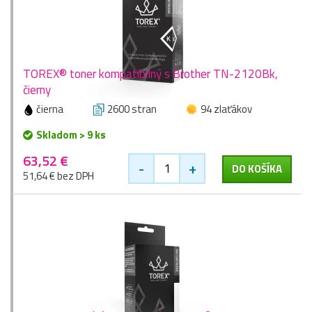
TOREX® toner kompatibilný s Brother TN-2120Bk,
čierny
čierna
2600 stran
94 zlaťákov
Skladom > 9 ks
63,52 €
-
+
DO KOŠÍKA
51,64 € bez DPH