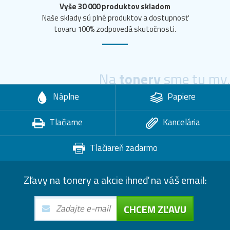
Vyše 30 000 produktov skladom
Naše sklady sú plné produktov a dostupnosť
tovaru 100% zodpovedá skutočnosti.
Na
tonery
sme tu my.
Náplne
Papiere
Tlačiarne
Kancelária
Tlačiareň zadarmo
Zľavy na tonery a akcie ihneď na váš email:
CHCEM ZĽAVU