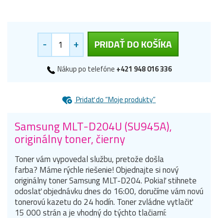
-
+
PRIDAŤ DO KOŠÍKA
Nákup po telefóne
+421 948 016 336
Pridať do “Moje produkty”
Samsung MLT-D204U (SU945A),
originálny toner, čierny
Toner vám vypovedal službu, pretože došla
farba?
Máme rýchle riešenie!
Objednajte si nový
originálny toner Samsung MLT-D204.
Pokiaľ stihnete
odoslať objednávku dnes do 16:00, doručíme vám novú
tonerovú kazetu do 24 hodín.
Toner zvládne vytlačiť
15 000 strán a je vhodný do týchto tlačiarní: