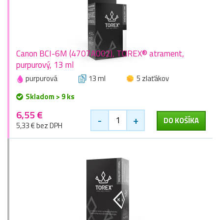
Canon BCI-6M (4707A002), TOREX® atrament,
purpurový, 13 ml
purpurová
13 ml
5 zlaťákov
Skladom > 9 ks
6,55 €
-
+
DO KOŠÍKA
5,33 € bez DPH