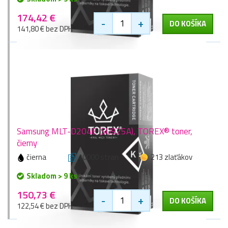
174,42 €
-
+
DO KOŠÍKA
141,80 € bez DPH
Samsung MLT-D204E (SU925A), TOREX® toner,
čierny
čierna
10000 stran
213 zlaťákov
Skladom > 9 ks
150,73 €
-
+
DO KOŠÍKA
122,54 € bez DPH