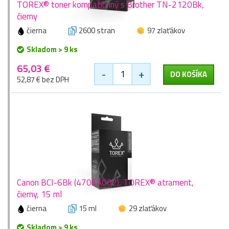
TOREX® toner kompatibilný s Brother TN-2120Bk,
čierny
čierna
2600 stran
97 zlaťákov
Skladom > 9 ks
65,03 €
-
+
DO KOŠÍKA
52,87 € bez DPH
Canon BCI-6Bk (4705A002), TOREX® atrament,
čierny, 15 ml
čierna
15 ml
29 zlaťákov
Skladom > 9 ks