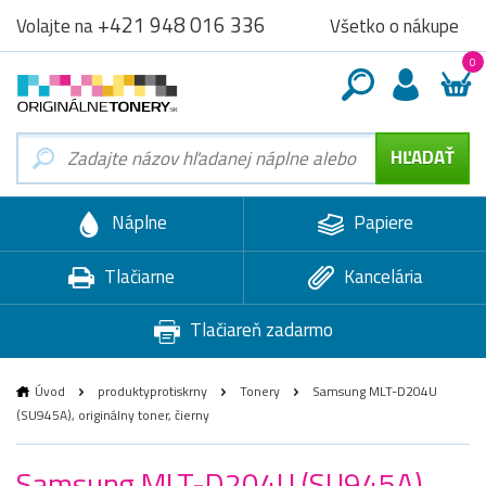
+421 948 016 336
Všetko o nákupe
Volajte na
0
Náplne
Papiere
Tlačiarne
Kancelária
Tlačiareň zadarmo
Úvod
produktyprotiskrny
Tonery
Samsung MLT-D204U
(SU945A), originálny toner, čierny
Samsung MLT-D204U (SU945A),