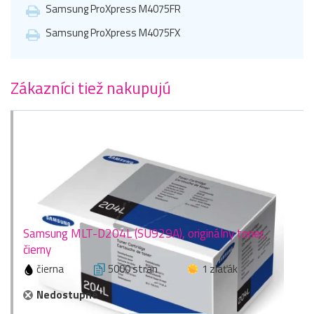
Samsung ProXpress M4075FR
Samsung ProXpress M4075FX
Zákazníci tiež nakupujú
Samsung MLT-D204L (SU929A), originálny toner,
čierny
čierna
5000 stran
1 zlaťák
Nedostupné