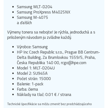
Samsung MLT-D204
Samsung ProXpress M4025NX
Samsung M-4075
a ďalších
Výmeny tonera sa nebojte!
Je rýchla, jednoduchá a s
priloženým návodom ju zvládne každý.
Výrobce: Samsung
HP Inc Czech Republic s.r.o., Prague BB Centrum-
Delta Building, Za Brumlovkou 1559/5, Praha,
Česka Republika 140 00, rcgo@hpe.com
Model 1: MLT-D204U
Model 2: SU945A
Počet strán: 15000
Balenie: 1-pack
Farba: čierna
Náklady na tlač: 0.01 € / strana
Technické špecifikácie sa môžu zmeniť bez predchádzajúceho