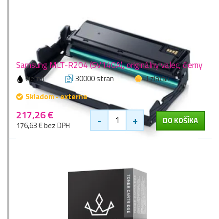
Samsung MLT-R204 (SV140A), originálny valec, čierny
čierna
30000 stran
1 zlaťák
Skladom - externe
217,26 €
-
+
DO KOŠÍKA
176,63 € bez DPH