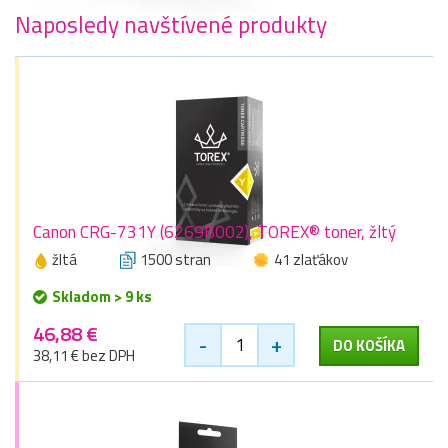
Naposledy navštívené produkty
Canon CRG-731Y (6269B002), TOREX® toner, žltý
žltá
1500 stran
41 zlaťákov
Skladom > 9 ks
46,88 €
-
+
DO KOŠÍKA
38,11 € bez DPH