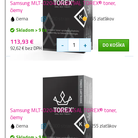
Samsung MLT-D204L (SU929A), TOREX® toner,
čierny
čierna
5000 stran
155 zlaťákov
Skladom > 9 ks
113,93 €
-
+
DO KOŠÍKA
92,62 € bez DPH
Samsung MLT-D204U (SU945A), TOREX® toner,
čierny
čierna
15000 stran
255 zlaťákov
Skladom > 9 ks