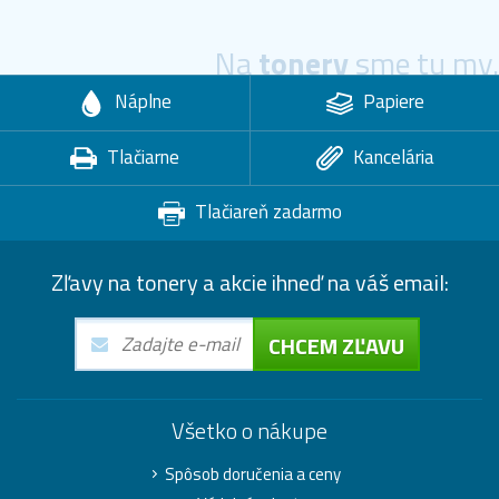
Na
tonery
sme tu my.
Náplne
Papiere
Tlačiarne
Kancelária
Tlačiareň zadarmo
Zľavy na tonery a akcie ihneď na váš email:
CHCEM ZĽAVU
Všetko o nákupe
Spôsob doručenia a ceny