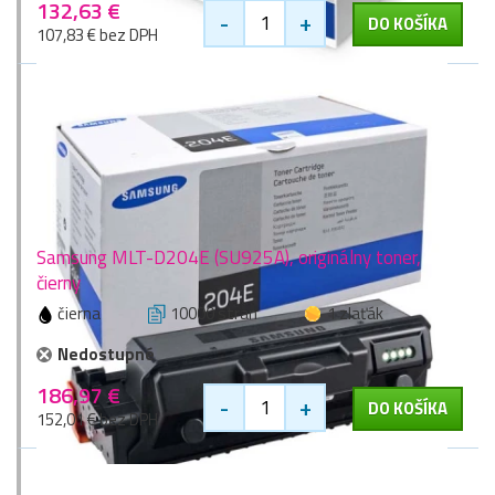
132,63 €
-
+
DO KOŠÍKA
107,83 € bez DPH
Samsung MLT-D204E (SU925A), originálny toner,
čierny
čierna
10000 stran
1 zlaťák
Nedostupné
186,97 €
-
+
DO KOŠÍKA
152,01 € bez DPH