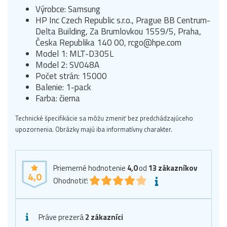
Výrobce: Samsung
HP Inc Czech Republic s.r.o., Prague BB Centrum-
Delta Building, Za Brumlovkou 1559/5, Praha,
Česka Republika 140 00, rcgo@hpe.com
Model 1: MLT-D305L
Model 2: SV048A
Počet strán: 15000
Balenie: 1-pack
Farba: čierna
Technické špecifikácie sa môžu zmeniť bez predchádzajúceho
upozornenia. Obrázky majú iba informatívny charakter.
Priemerné hodnotenie
4,0
od
13
zákazníkov
4,0
Ohodnotiť:
Práve prezerá
2 zákazníci