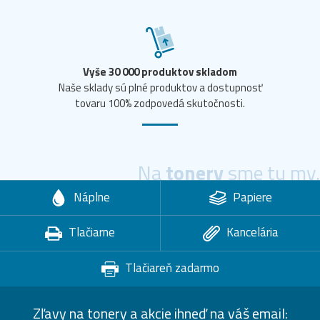
Vyše 30 000 produktov skladom
Naše sklady sú plné produktov a dostupnosť
tovaru 100% zodpovedá skutočnosti.
Na
tonery
sme tu my.
Náplne
Papiere
Tlačiarne
Kancelária
Tlačiareň zadarmo
Zľavy na tonery a akcie ihneď na váš email: