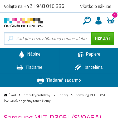
+421 948 016 336
Všetko o nákupe
Volajte na
0
Náplne
Papiere
Tlačiarne
Kancelária
Tlačiareň zadarmo
Úvod
produktyprotiskrny
Tonery
Samsung MLT-D305L
(SV048A), originálny toner, čierny
Samsung MLT-D305L (SV048A),