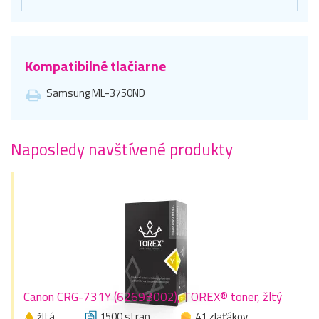
Kompatibilné tlačiarne
Samsung ML-3750ND
Naposledy navštívené produkty
Canon CRG-731Y (6269B002), TOREX® toner, žltý
žltá
1500 stran
41 zlaťákov