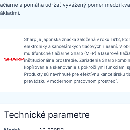
lačiarne a pomáha udržať vyvážený pomer medzi kval
ákladmi.
Sharp je japonská značka založená v roku 1912, kto
elektroniky a kancelárskych tlačových riešení. V o
multifunkčné tlačiarne Sharp (MFP) a laserové tlač
inštitucionálne prostredie. Zariadenia Sharp kombinu
kopírovanie a skenovanie s pokročilými funkciami 
Produkty sú navrhnuté pre efektívnu kancelársku tla
prevádzku v modernom pracovnom prostredí.
Technické parametre
Model:
AR-200DC,