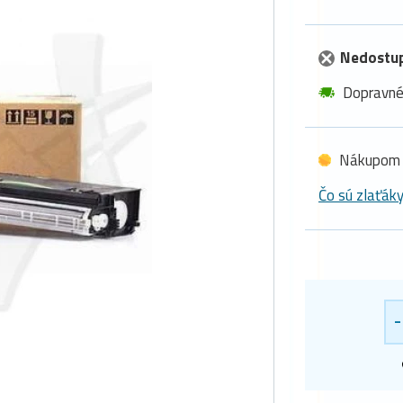
Nedostu
Dopravn
Nákupom 
Čo sú zlaťák
-