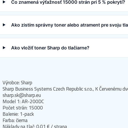
Čo znamená výťažnosť 15000 strán pri 5 % pokrytí?
Ako zistím správny toner alebo atrament pre svoju tl
Ako vložiť toner Sharp do tlačiarne?
Výrobce: Sharp
Sharp Business Systems Czech Republic s.r.o., K Červenému 
sharp.sk@sharp.eu
Model 1: AR-200DC
Počet strán: 15000
Balenie: 1-pack
Farba: čierna
Náklady na tlač: 0.01 € / strana