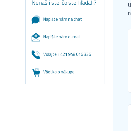
Nenašli ste, čo ste hľadali?
t
n
Napište nám na chat
Napíšte nám e-mail
Volajte +421 948 016 336
Všetko o nákupe