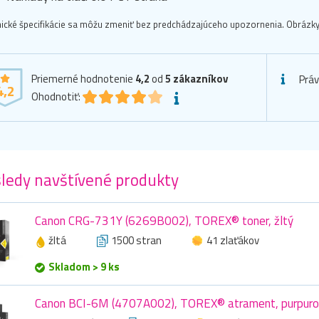
ické špecifikácie sa môžu zmeniť bez predchádzajúceho upozornenia. Obrázky 
Priemerné hodnotenie
4,2
od
5
zákazníkov
Prá
4,2
Ohodnotiť:
ledy navštívené produkty
Canon CRG-731Y (6269B002), TOREX® toner, žltý
žltá
1500 stran
41 zlaťákov
Skladom > 9 ks
Canon BCI-6M (4707A002), TOREX® atrament, purpuro