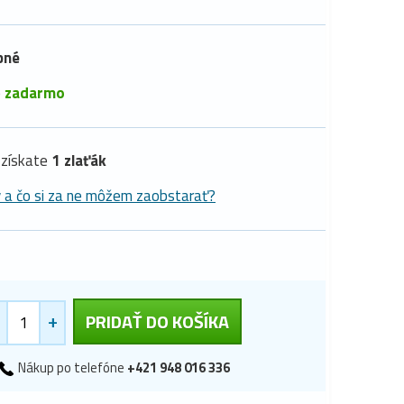
pné
é
zadarmo
získate
1 zlaťák
y a čo si za ne môžem zaobstarať?
+
PRIDAŤ DO KOŠÍKA
Nákup po telefóne
+421 948 016 336