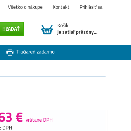
Všetko o nákupe
Kontakt
Prihlásiť sa
Košík
je zatiaľ prázdny...
Tlačiareň zadarmo
63 €
vrátane DPH
z DPH