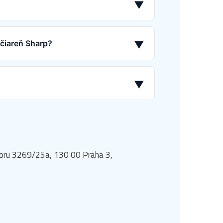
▼
ačiareň Sharp?
▼
▼
dvoru 3269/25a, 130 00 Praha 3,