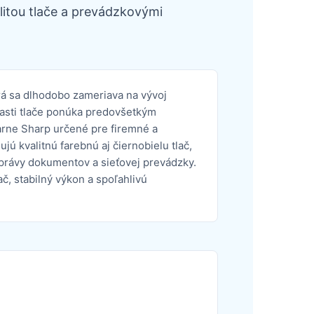
itou tlače a prevádzkovými
rá sa dlhodobo zameriava na vývoj
blasti tlače ponúka predovšetkým
iarne Sharp určené pre firemné a
jú kvalitnú farebnú aj čiernobielu tlač,
správy dokumentov a sieťovej prevádzky.
č, stabilný výkon a spoľahlivú