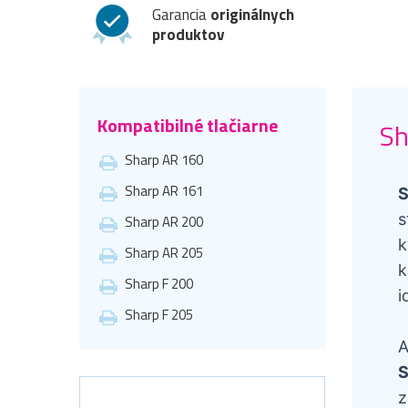
Garancia
originálnych
produktov
Kompatibilné tlačiarne
Sh
Sharp AR 160
Sharp AR 161
S
s
Sharp AR 200
k
Sharp AR 205
k
Sharp F 200
i
Sharp F 205
A
S
z