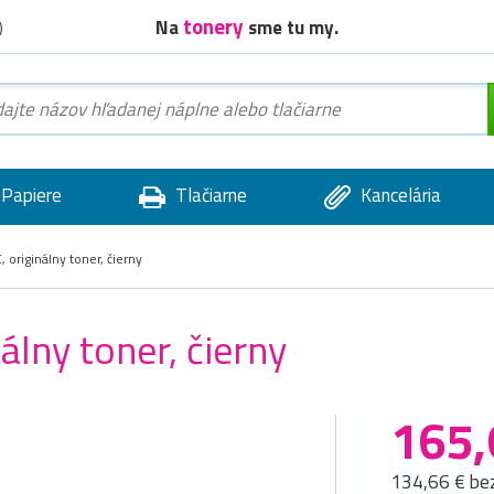
tonery
Na
sme tu my.
)
Papiere
Tlačiarne
Kancelária
originálny toner, čierny
lny toner, čierny
165,
134,66 € be