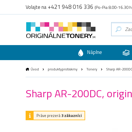
+421 948 016 336
Volajte na
(Po-Pia 8.00-16.30 h
Náplne
Úvod
produktyprotiskrny
Tonery
Sharp AR-200DC, 
Sharp AR-200DC, originá
Práve prezerá
3 zákazníci