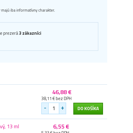
majú iba informatívny charakter.
ve prezerá
3 zákazníci
46,88 €
38,11 € bez DPH
-
+
DO KOŠÍKA
6,55 €
vý, 13 ml
5,33 € bez DPH