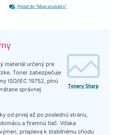
Pridať do “Moje produkty”
rny
ý materiál určený pre
dzke. Toner zabezpečuje
y ISO/IEC 19752, plnú
Tonery Sharp
 vrátane správnej
ky od prvej až po poslednú stranu,
 domácu a firemnú tlač. Vďaka
výmen, prispieva k stabilnému chodu