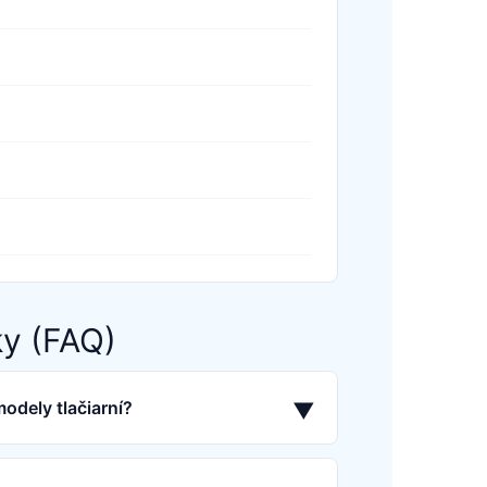
ky (FAQ)
odely tlačiarní?
▼