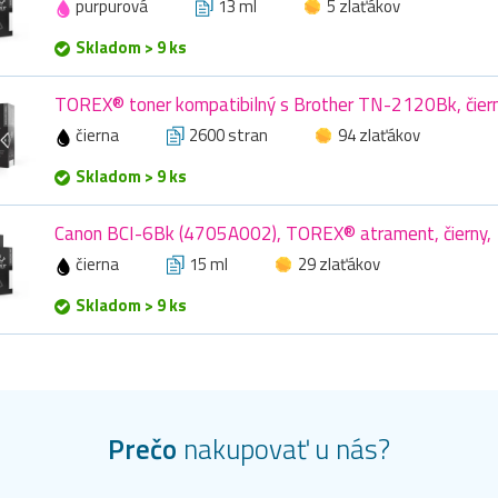
purpurová
13 ml
5 zlaťákov
Skladom > 9 ks
TOREX® toner kompatibilný s Brother TN-2120Bk, čier
čierna
2600 stran
94 zlaťákov
Skladom > 9 ks
Canon BCI-6Bk (4705A002), TOREX® atrament, čierny, 
čierna
15 ml
29 zlaťákov
Skladom > 9 ks
Prečo
nakupovať u nás?