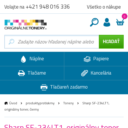
+421 948 016 336
Všetko o nákupe
Volajte na
0
Náplne
Papiere
Tlačiarne
Kancelária
Tlačiareň zadarmo
Úvod
produktyprotiskrny
Tonery
Sharp SF-234LT1,
originálny toner, čierny
Sharp SF-234LT1, originálny toner,