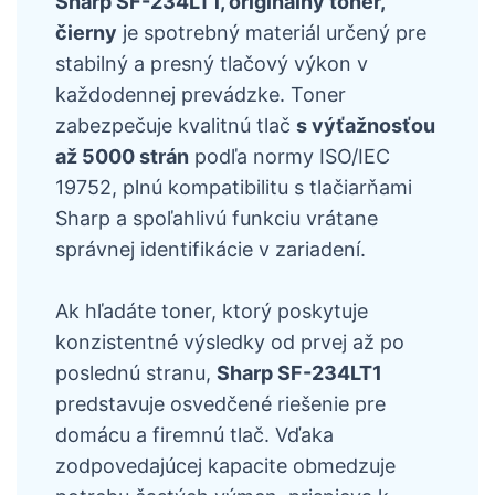
Sharp SF-234LT1, originálny toner,
čierny
je spotrebný materiál určený pre
stabilný a presný tlačový výkon v
každodennej prevádzke. Toner
zabezpečuje kvalitnú tlač
s výťažnosťou
až 5000 strán
podľa normy ISO/IEC
19752, plnú kompatibilitu s tlačiarňami
Sharp a spoľahlivú funkciu vrátane
správnej identifikácie v zariadení.
Ak hľadáte toner, ktorý poskytuje
konzistentné výsledky od prvej až po
poslednú stranu,
Sharp SF-234LT1
predstavuje osvedčené riešenie pre
domácu a firemnú tlač. Vďaka
zodpovedajúcej kapacite obmedzuje