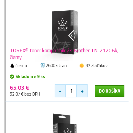
TOREX® toner kompatibilný s Brother TN-2120Bk,
čierny
čierna
2600 stran
97 zlaťákov
Skladom > 9 ks
65,03 €
-
+
DO KOŠÍKA
52,87 € bez DPH