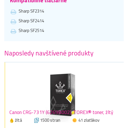
Kompatibilné tlačiarne
Sharp SF2314
Sharp SF2414
Sharp SF2514
Naposledy navštívené produkty
Canon CRG-731Y (6269B002), TOREX® toner, žltý
žltá
1500 stran
41 zlaťákov