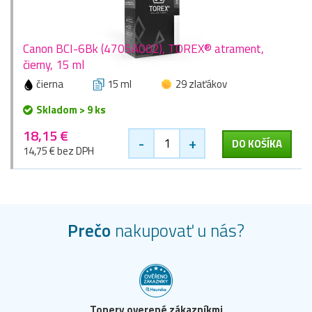
Canon BCI-6Bk (4705A002), TOREX® atrament,
čierny, 15 ml
čierna
15 ml
29 zlaťákov
Skladom > 9 ks
18,15 €
-
+
DO KOŠÍKA
14,75 € bez DPH
Prečo
nakupovať u nás?
Tonery overené zákazníkmi