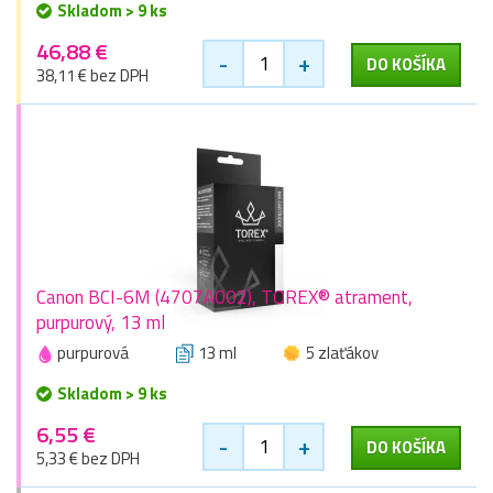
Skladom > 9 ks
46,88 €
-
+
DO KOŠÍKA
38,11 € bez DPH
Canon BCI-6M (4707A002), TOREX® atrament,
purpurový, 13 ml
purpurová
13 ml
5 zlaťákov
Skladom > 9 ks
6,55 €
-
+
DO KOŠÍKA
5,33 € bez DPH