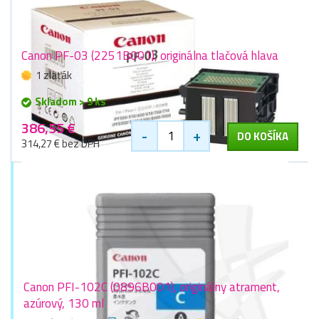
Canon PF-03 (2251B001), originálna tlačová hlava
1 zlaťák
Skladom > 9 ks
386,55 €
-
+
DO KOŠÍKA
314,27 € bez DPH
Canon PFI-102C (0896B001), originálny atrament,
azúrový, 130 ml