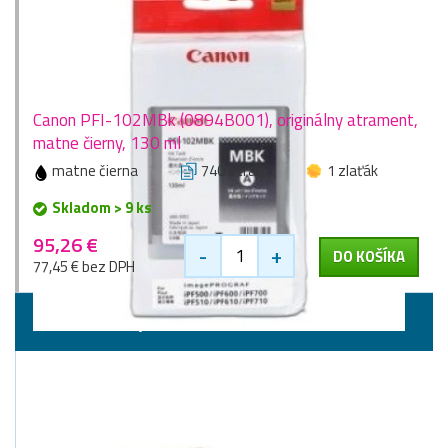
Canon PFI-102MBk (0894B001), originálny atrament,
matne čierny, 130 ml
matne čierna
740 stran
1 zlaťák
Skladom > 9 ks
95,26 €
-
+
DO KOŠÍKA
77,45 € bez DPH
Tlačové hlavy