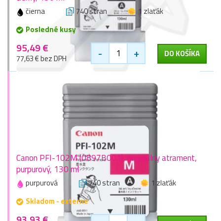
čierna
740 stran
1 zlaťák
Posledné kusy
95,49 €
-
+
DO KOŠÍKA
77,63 € bez DPH
Canon PFI-102M (0897B001), originálny atrament,
purpurový, 130 ml
purpurová
740 stran
1 zlaťák
Skladom - externe
93,93 €