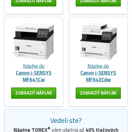
ZOBRAZIŤ NÁPLNE
ZOBRAZIŤ NÁPLNE
Náplne do
Náplne do
Canon i-SENSYS
Canon i-SENSYS
MF641Cw
MF643Cdw
ZOBRAZIŤ NÁPLNE
ZOBRAZIŤ NÁPLNE
Vedeli ste?
®
Náplne
TOREX
vám ušetria až
40
% tlačových