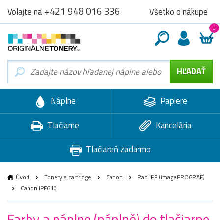
+421 948 016 336
Všetko o nákupe
Volajte na
0
Náplne
Papiere
Tlačiarne
Kancelária
Tlačiareň zadarmo
Úvod
Tonery a cartridge
Canon
Rad iPF (imagePROGRAF)
Canon iPF610
Farby a náplne (náplně) do tlačiarne