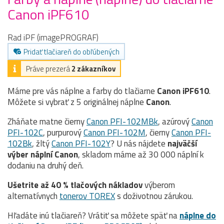
Canon iPF610
Rad iPF (imagePROGRAF)
Pridať tlačiareň do obľúbených
Práve prezerá
2 zákazníkov
Máme pre vás náplne a farby do tlačiarne
Canon iPF610
.
Môžete si vybrať z 5 originálnej náplne
Canon
.
Zháňate matne čierny
Canon PFI-102MBk
, azúrový
Canon
PFI-102C
, purpurový
Canon PFI-102M
, čierny
Canon PFI-
102Bk
, žltý
Canon PFI-102Y
? U nás nájdete
najväčší
výber náplní Canon
, skladom máme až 30 000 náplní k
dodaniu na druhý deň.
Ušetrite až 40 % tlačových nákladov
výberom
alternatívnych
tonerov TOREX
s doživotnou zárukou.
Hľadáte inú tlačiareň? Vrátiť sa môžete späť na
náplne do