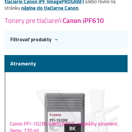
tlačiarní Canon iPF (imagePROGRAF)
alebo rovno na
stránku
náplne do tlačiarne Canon
.
Tonery pre tlačiareň
Canon iPF610
Filtrovať produkty
Atramenty
Canon PFI-102Bk (0895B001), originálny atrament,
čierny, 130 ml