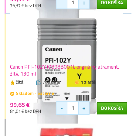
-
+
DO KOŠÍKA
76,37 € bez DPH
Canon PFI-102Y (0898B001), originálny atrament,
žltý, 130 ml
žltá
740 stran
1 zlaťák
Skladom - externe
99,65 €
-
+
DO KOŠÍKA
81,01 € bez DPH