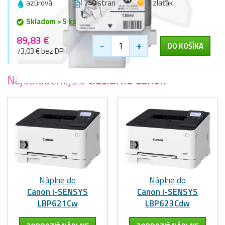
azúrová
740 stran
1 zlaťák
Skladom > 5 ks
89,83 €
-
+
DO KOŠÍKA
73,03 € bez DPH
Najobľúbenejšie
tlačiarne Canon
Náplne do
Náplne do
Canon i-SENSYS
Canon i-SENSYS
LBP621Cw
LBP623Cdw