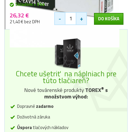
Skladom > 9 ks
26,32 €
-
+
DO KOŠÍKA
21,40 € bez DPH
Chcete ušetriť na náplniach pre
túto tlačiareň?
®
Nové továrenské produkty
TOREX
s
množstvom výhod:
Dopravné
zadarmo
Doživotná záruka
Úspora
tlačových nákladov