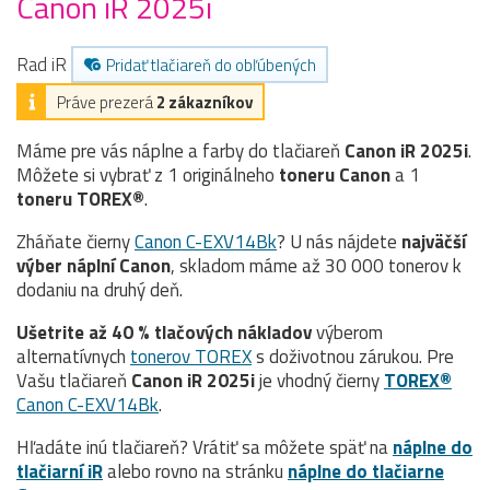
Canon iR 2025i
Rad iR
Pridať tlačiareň do obľúbených
Práve prezerá
2 zákazníkov
Máme pre vás náplne a farby do tlačiareň
Canon iR 2025i
.
Môžete si vybrať z 1 originálneho
toneru
Canon
a 1
toneru TOREX®
.
Zháňate čierny
Canon C-EXV14Bk
? U nás nájdete
najväčší
výber náplní Canon
, skladom máme až 30 000 tonerov k
dodaniu na druhý deň.
Ušetrite až 40 % tlačových nákladov
výberom
alternatívnych
tonerov TOREX
s doživotnou zárukou. Pre
Vašu tlačiareň
Canon iR 2025i
je vhodný čierny
TOREX®
Canon C-EXV14Bk
.
Hľadáte inú tlačiareň? Vrátiť sa môžete späť na
náplne do
tlačiarní iR
alebo rovno na stránku
náplne do tlačiarne