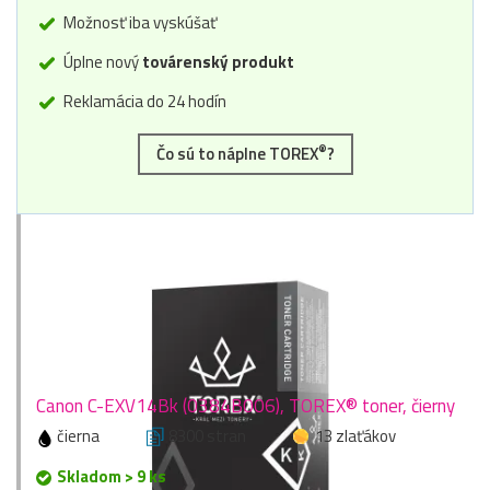
Možnosť iba vyskúšať
Úplne nový
továrenský produkt
Reklamácia do 24 hodín
®
Čo sú to náplne TOREX
?
Canon C-EXV14Bk (0384B006), TOREX® toner, čierny
čierna
8300 stran
13 zlaťákov
Skladom > 9 ks