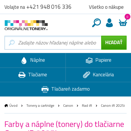
+421 948 016 336
Všetko o nákupe
Volajte na
0
Náplne
Papiere
Tlačiarne
Kancelária
Tlačiareň zadarmo
Úvod
Tonery a cartridge
Canon
Rad iR
Canon iR 2025i
Farby a náplne (tonery) do tlačiarne