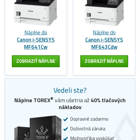
Náplne do
Náplne do
Canon i-SENSYS
Canon i-SENSYS
MF641Cw
MF643Cdw
ZOBRAZIŤ NÁPLNE
ZOBRAZIŤ NÁPLNE
Vedeli ste?
®
Náplne
TOREX
vám ušetria až
40
% tlačových
nákladov
Dopravné zadarmo
Doživotná záruka
Možnosť iba vyskúšať