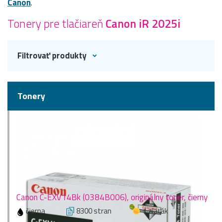
Canon
.
Tonery pre tlačiareň
Canon iR 2025i
Filtrovať produkty
Tonery
Canon C-EXV14Bk (0384B006), originálny toner, čierny
čierna
8300 stran
1 zlaťák