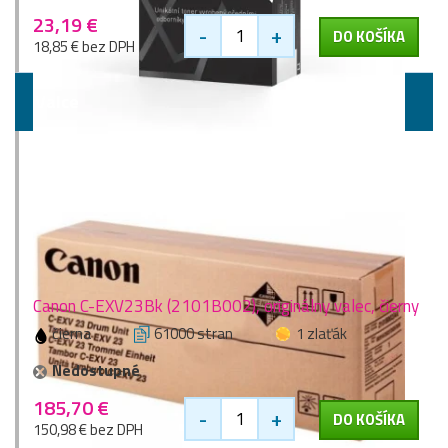
23,19 €
-
+
DO KOŠÍKA
18,85 € bez DPH
Valce
Canon C-EXV23Bk (2101B002), originálny valec, čierny
čierna
61000 stran
1 zlaťák
Nedostupné
185,70 €
-
+
DO KOŠÍKA
150,98 € bez DPH