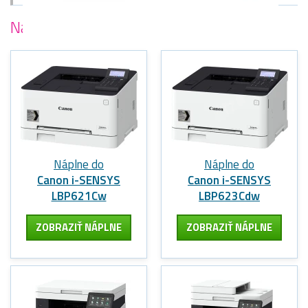
Najobľúbenejšie
tlačiarne Canon
Náplne do
Náplne do
Canon i-SENSYS
Canon i-SENSYS
LBP621Cw
LBP623Cdw
ZOBRAZIŤ NÁPLNE
ZOBRAZIŤ NÁPLNE