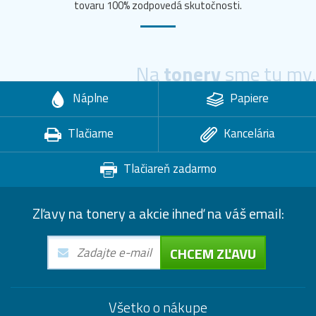
tovaru 100% zodpovedá skutočnosti.
Na
tonery
sme tu my.
Náplne
Papiere
Tlačiarne
Kancelária
Tlačiareň zadarmo
Zľavy na tonery a akcie ihneď na váš email:
CHCEM ZĽAVU
Všetko o nákupe