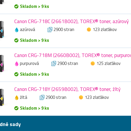
Skladom > 9 ks
Canon CRG-718C (2661B002), TOREX® toner, azúrový
azúrová
2900 stran
123 zlaťákov
Skladom > 9 ks
Canon CRG-718M (2660B002), TOREX® toner, purpuro
purpurová
2900 stran
125 zlaťákov
Skladom > 9 ks
Canon CRG-718Y (2659B002), TOREX® toner, žltý
žltá
2900 stran
123 zlaťákov
Skladom > 9 ks
dné sady