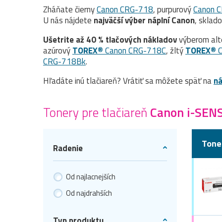
Zháňate čierny
Canon CRG-718
, purpurový
Canon 
U nás nájdete
najväčší výber náplní Canon
, sklad
Ušetrite až 40 % tlačových nákladov
výberom alt
azúrový
TOREX®
Canon CRG-718C
, žltý
TOREX®
C
CRG-718Bk
.
Hľadáte inú tlačiareň? Vrátiť sa môžete späť na
ná
Tonery pre tlačiareň
Canon i-SE
Tone
Radenie
Od najlacnejších
Od najdrahších
Typ produktu