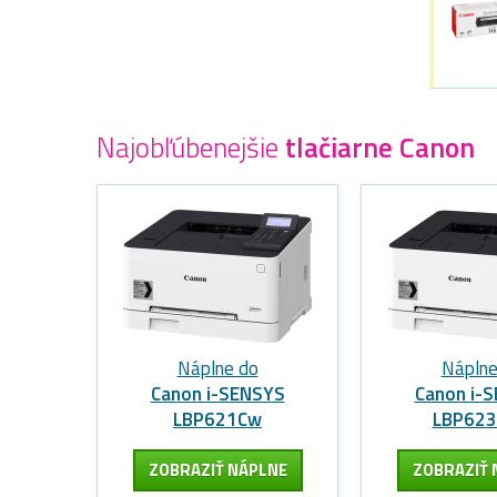
Najobľúbenejšie
tlačiarne Canon
Náplne do
Náplne
Canon i-SENSYS
Canon i-
LBP621Cw
LBP62
ZOBRAZIŤ NÁPLNE
ZOBRAZIŤ 