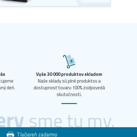
vás
Vyše 30 000 produktov skladom
ntujeme
Naše sklady sú plné produktov a
vný deň.
dostupnosť tovaru 100% zodpovedá
skutočnosti.
ery
sme tu my.
Tlačiareň zadarmo