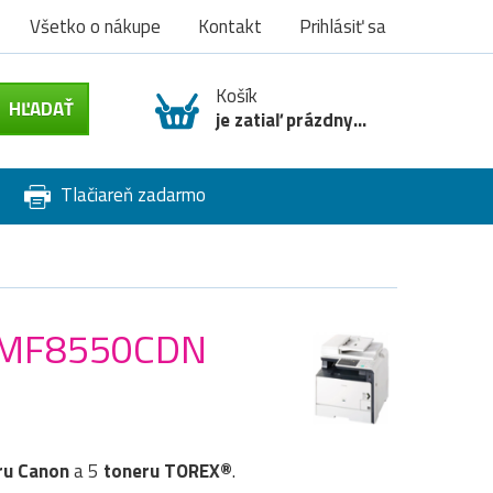
Všetko o nákupe
Kontakt
Prihlásiť sa
Košík
je zatiaľ prázdny...
Tlačiareň zadarmo
YS MF8550CDN
ru
Canon
a 5
toneru TOREX®
.