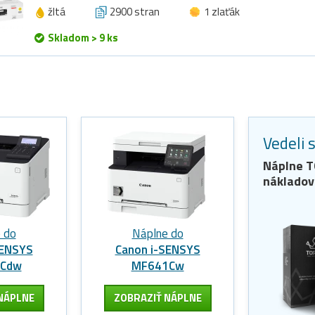
žltá
2900 stran
1 zlaťák
Skladom > 9 ks
Vedeli 
Náplne
T
nákladov
 do
Náplne do
SENSYS
Canon i-SENSYS
3Cdw
MF641Cw
NÁPLNE
ZOBRAZIŤ NÁPLNE