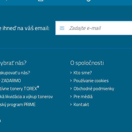
e ihneď na váš email:
vybrať nás?
O spoločnosti
akupovať u nás?
Kto sme?
y ZADARMO
Používanie cookies
®
tívne tonery TOREX
Obchodné podmienky
ká likvidácia a výkup tonerov
Pre médiá
ský program PRIME
Kontakt
a