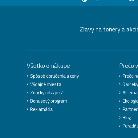
Zľavy na tonery a akci
Všetko o nákupe
Prečo 
Spôsob doručenia a ceny
Prečo n
Výdajné miesta
Darček
Značky od A po Z
Alterna
Bonusový program
Ekologic
Reklamácia
Partner
Blog
Poradň