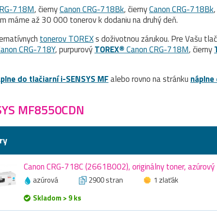
CRG-718M
, čierny
Canon CRG-718Bk
, čierny
Canon CRG-718Bk
,
om máme až 30 000 tonerov k dodaniu na druhý deň.
ernatívnych
tonerov TOREX
s doživotnou zárukou. Pre Vašu tla
anon CRG-718Y
, purpurový
TOREX®
Canon CRG-718M
, čierny
plne do tlačiarní i-SENSYS MF
alebo rovno na stránku
náplne 
NSYS MF8550CDN
ry
Canon CRG-718C (2661B002), originálny toner, azúrový
azúrová
2900 stran
1 zlaťák
Skladom > 9 ks