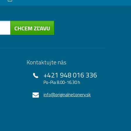
CHCEM ZĽAVU
Kontaktujte nás
+421 948 016 336
Po-Pia 8.00-16.30 h
info@originalnetonery.sk