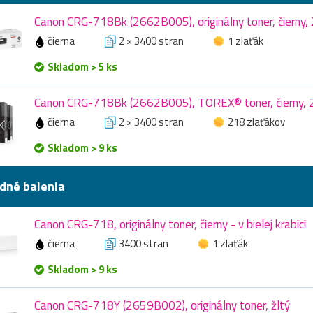
Canon CRG-718Bk (2662B005), originálny toner, čierny,
čierna
2 × 3400 stran
1 zlaťák
Skladom > 5 ks
Canon CRG-718Bk (2662B005), TOREX® toner, čierny, 
čierna
2 × 3400 stran
218 zlaťákov
Skladom > 9 ks
dné balenia
Canon CRG-718, originálny toner, čierny - v bielej krabici
čierna
3400 stran
1 zlaťák
Skladom > 9 ks
Canon CRG-718Y (2659B002), originálny toner, žltý