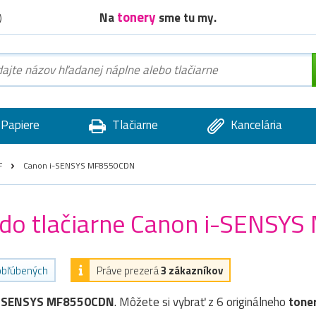
tonery
Na
sme tu my.
)
Papiere
Tlačiarne
Kancelária
F
Canon i-SENSYS MF8550CDN
) do tlačiarne Canon i-SENS
 obľúbených
Práve prezerá
3 zákazníkov
i-SENSYS MF8550CDN
. Môžete si vybrať z 6 originálneho
tone