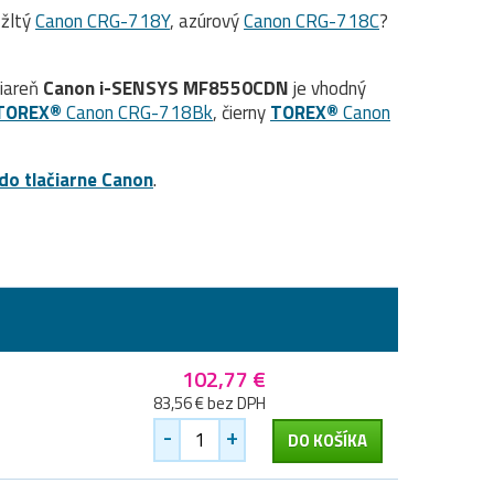
 žltý
Canon CRG-718Y
, azúrový
Canon CRG-718C
?
čiareň
Canon i-SENSYS MF8550CDN
je vhodný
TOREX®
Canon CRG-718Bk
, čierny
TOREX®
Canon
do tlačiarne Canon
.
102,77 €
83,56 € bez DPH
-
+
DO KOŠÍKA