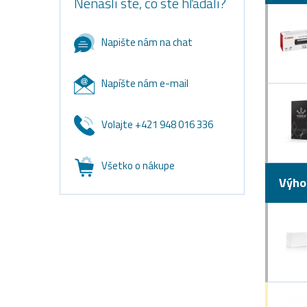
Nenašli ste, čo ste hľadali?
Napište nám na chat
Napíšte nám e-mail
Volajte +421 948 016 336
Všetko o nákupe
Výho