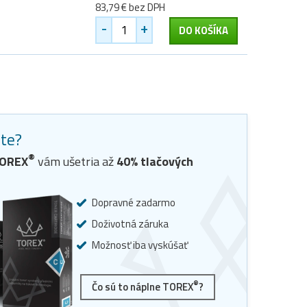
83,79 € bez DPH
-
+
DO KOŠÍKA
ste?
®
OREX
vám ušetria až
40
% tlačových
Dopravné zadarmo
Doživotná záruka
Možnosť iba vyskúšať
®
Čo sú to náplne TOREX
?