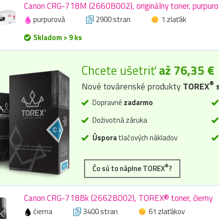
Canon CRG-718M (2660B002), originálny toner, purpuro
purpurová
2900 stran
1 zlaťák
Skladom > 9 ks
Chcete ušetriť
až 76,35 €
®
Nové továrenské produkty
TOREX
s
Dopravné
zadarmo
Doživotná záruka
Úspora
tlačových nákladov
®
Čo sú to náplne TOREX
?
Canon CRG-718Bk (2662B002), TOREX® toner, čierny
čierna
3400 stran
61 zlaťákov