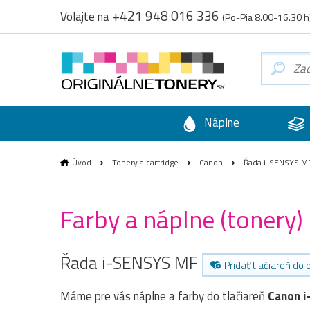
+421 948 016 336
Volajte na
(Po-Pia 8.00-16.30 h
Náplne
Úvod
Tonery a cartridge
Canon
Řada i-SENSYS M
Farby a náplne (tonery
Řada i-SENSYS MF
Pridať tlačiareň do
Máme pre vás náplne a farby do tlačiareň
Canon 