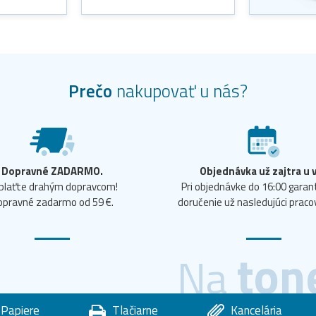
Prečo
nakupovať u nás?
Dopravné ZADARMO.
Objednávka už zajtra u 
plaťte drahým dopravcom!
Pri objednávke do 16:00 gara
opravné zadarmo od 59 €.
doručenie už nasledujúci praco
ton
Na
Papiere
Tlačiarne
Kancelária