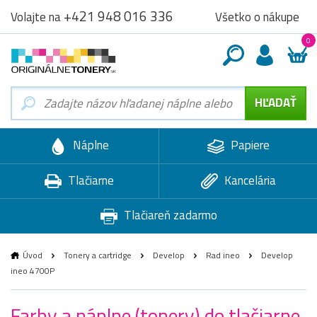
+421 948 016 336
Všetko o nákupe
Volajte na
0
Náplne
Papiere
Tlačiarne
Kancelária
Tlačiareň zadarmo
Úvod
Tonery a cartridge
Develop
Rad ineo
Develop
ineo 4700P
Farby a náplne (tonery) do tlačiarne