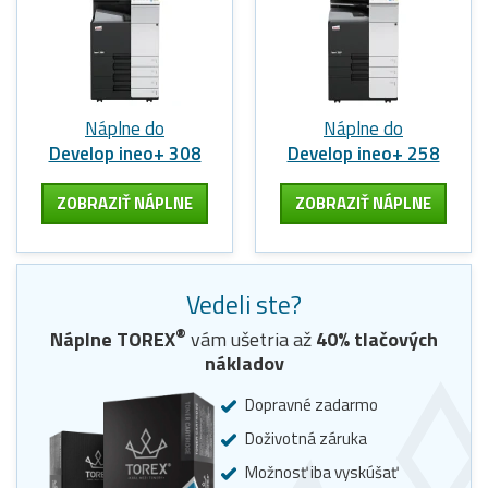
Náplne do
Náplne do
Develop ineo+ 308
Develop ineo+ 258
ZOBRAZIŤ NÁPLNE
ZOBRAZIŤ NÁPLNE
Vedeli ste?
®
Náplne
TOREX
vám ušetria až
40
% tlačových
nákladov
Dopravné zadarmo
Doživotná záruka
Možnosť iba vyskúšať