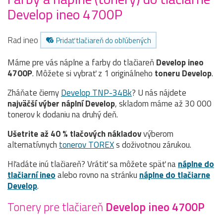
Develop ineo 4700P
Rad ineo
Pridať tlačiareň do obľúbených
Máme pre vás náplne a farby do tlačiareň
Develop ineo
4700P
. Môžete si vybrať z 1 originálneho
toneru
Develop
.
Zháňate čierny
Develop TNP-34Bk
? U nás nájdete
najväčší výber náplní Develop
, skladom máme až 30 000
tonerov k dodaniu na druhý deň.
Ušetrite až 40 % tlačových nákladov
výberom
alternatívnych
tonerov TOREX
s doživotnou zárukou.
Hľadáte inú tlačiareň? Vrátiť sa môžete späť na
náplne do
tlačiarní ineo
alebo rovno na stránku
náplne do tlačiarne
Develop
.
Tonery pre tlačiareň
Develop ineo 4700P