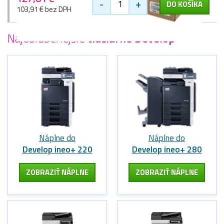
-
+
DO KOŠÍKA
103,91 € bez DPH
Najobľúbenejšie
tlačiarne Develop
Náplne do
Náplne do
Develop ineo+ 220
Develop ineo+ 280
ZOBRAZIŤ NÁPLNE
ZOBRAZIŤ NÁPLNE