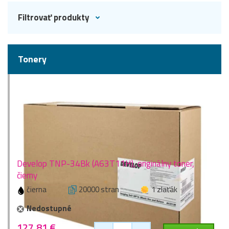
Filtrovať produkty
Tonery
Develop TNP-34Bk (A63T11H), originálny toner,
čierny
čierna
20000 stran
1 zlaťák
Nedostupné
127,81 €