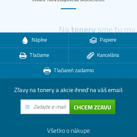
Na
tonery
sme tu my.
Náplne
Papiere
Tlačiarne
Kancelária
Tlačiareň zadarmo
Zľavy na tonery a akcie ihneď na váš email:
CHCEM ZĽAVU
Všetko o nákupe