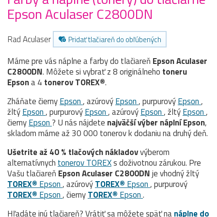
Epson Aculaser C2800DN
Rad Aculaser
Pridať tlačiareň do obľúbených
Máme pre vás náplne a farby do tlačiareň
Epson Aculaser
C2800DN
. Môžete si vybrať z 8 originálneho
toneru
Epson
a 4
tonerov TOREX®
.
Zháňate čierny
Epson
, azúrový
Epson
, purpurový
Epson
,
žltý
Epson
, purpurový
Epson
, azúrový
Epson
, žltý
Epson
,
čierny
Epson
? U nás nájdete
najväčší výber náplní Epson
,
skladom máme až 30 000 tonerov k dodaniu na druhý deň.
Ušetrite až 40 % tlačových nákladov
výberom
alternatívnych
tonerov TOREX
s doživotnou zárukou. Pre
Vašu tlačiareň
Epson Aculaser C2800DN
je vhodný žltý
TOREX®
Epson
, azúrový
TOREX®
Epson
, purpurový
TOREX®
Epson
, čierny
TOREX®
Epson
.
Hľadáte inú tlačiareň? Vrátiť sa môžete späť na
náplne do