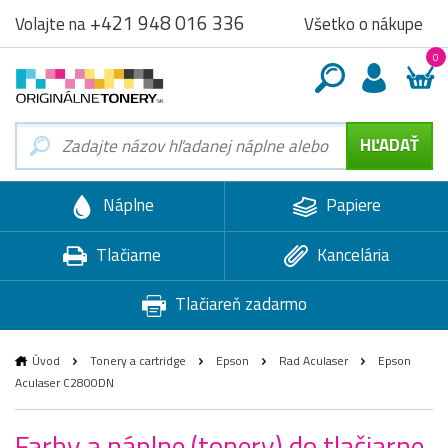
+421 948 016 336
Všetko o nákupe
Volajte na
0
Náplne
Papiere
Tlačiarne
Kancelária
Tlačiareň zadarmo
Úvod
Tonery a cartridge
Epson
Rad Aculaser
Epson
Aculaser C2800DN
Farby a náplne (tonery) do tlačiarne