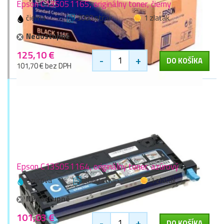
Epson C13S051165, originálny toner, čierny
čierna
3000 stran
1 zlaťák
Nedostupné
125,10 €
-
+
DO KOŠÍKA
101,70 € bez DPH
Epson C13S051164, originálny toner, azúrový
azúrová
2000 stran
1 zlaťák
Nedostupné
101,03 €
-
+
DO KOŠÍKA