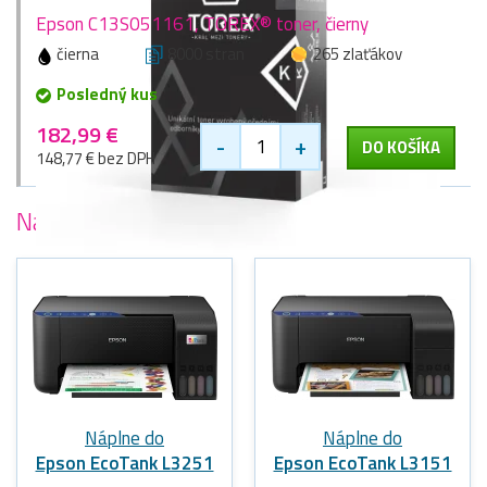
Epson C13S051161, TOREX® toner, čierny
čierna
8000 stran
265 zlaťákov
Posledný kus
182,99 €
-
+
DO KOŠÍKA
148,77 € bez DPH
Najobľúbenejšie
tlačiarne Epson
Náplne do
Náplne do
Epson EcoTank L3251
Epson EcoTank L3151