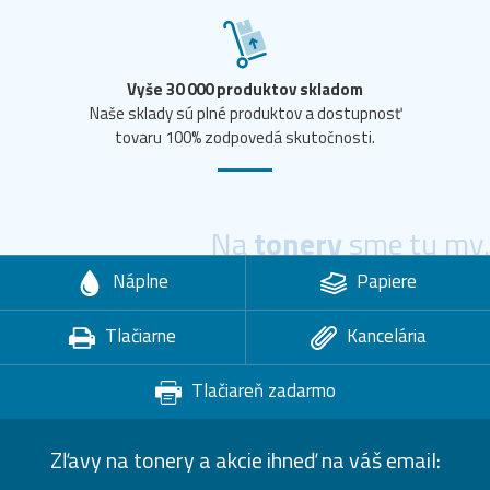
Vyše 30 000 produktov skladom
Naše sklady sú plné produktov a dostupnosť
tovaru 100% zodpovedá skutočnosti.
Na
tonery
sme tu my.
Náplne
Papiere
Tlačiarne
Kancelária
Tlačiareň zadarmo
Zľavy na tonery a akcie ihneď na váš email: