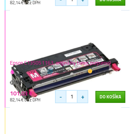
82,14 € bez DPH
Epson C13S051163, originálny toner, purpurový
purpurová
2000 stran
1 zlaťák
Nedostupné
101,03 €
-
+
DO KOŠÍKA
82,14 € bez DPH