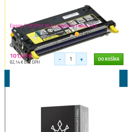
Epson C13S051162, originálny toner, žltý
žltá
2000 stran
1 zlaťák
Nedostupné
101,03 €
-
+
DO KOŠÍKA
82,14 € bez DPH
Vyššie kapacity