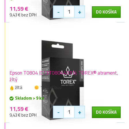
11,59 €
-
+
DO KOŠÍKA
9,43 € bez DPH
Epson T0804 (C13T08044011), TOREX® atrament,
žltý
žltá
16 zlaťákov
Skladom > 9 ks
11,59 €
-
+
DO KOŠÍKA
9,43 € bez DPH