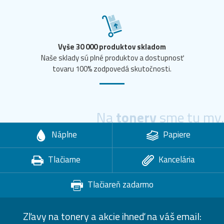
Vyše 30 000 produktov skladom
Naše sklady sú plné produktov a dostupnosť
tovaru 100% zodpovedá skutočnosti.
Na
tonery
sme tu my.
Náplne
Papiere
Tlačiarne
Kancelária
Tlačiareň zadarmo
Zľavy na tonery a akcie ihneď na váš email: