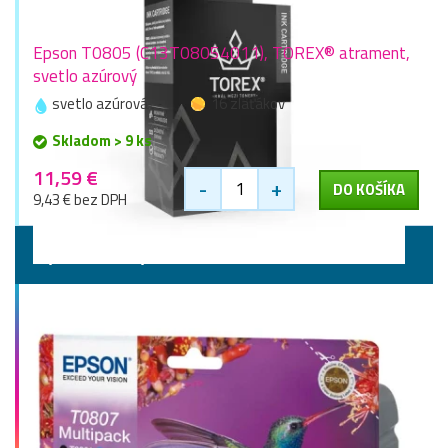
Epson T0805 (C13T08054011), TOREX® atrament,
svetlo azúrový
svetlo azúrová
16 zlaťákov
Skladom > 9 ks
11,59 €
-
+
DO KOŠÍKA
9,43 € bez DPH
Výhodné sady