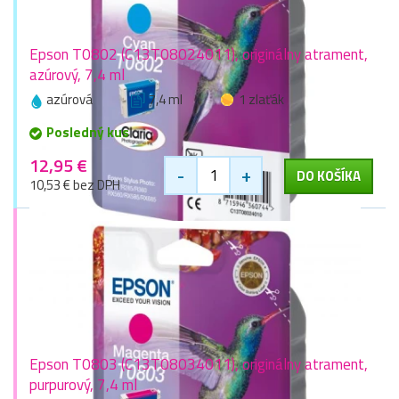
Epson T0802 (C13T08024011), originálny atrament,
azúrový, 7,4 ml
azúrová
7,4 ml
1 zlaťák
Posledný kus
12,95 €
-
+
DO KOŠÍKA
10,53 € bez DPH
Epson T0803 (C13T08034011), originálny atrament,
purpurový, 7,4 ml