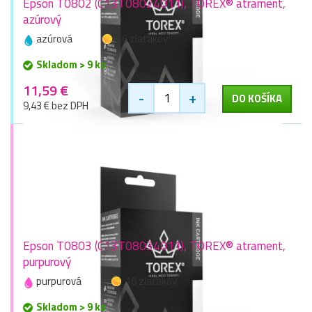
Epson T0802 (C13T08024011), TOREX® atrament,
azúrový
azúrová
16 zlaťákov
Skladom > 9 ks
11,59 €
-
+
DO KOŠÍKA
9,43 € bez DPH
Epson T0803 (C13T08034011), TOREX® atrament,
purpurový
purpurová
16 zlaťákov
Skladom > 9 ks