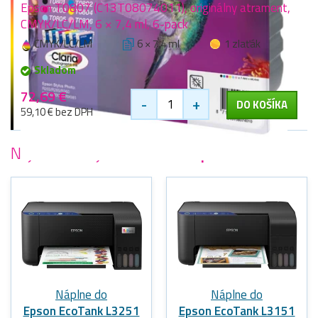
Epson T0807 (C13T08074011), originálny atrament,
CMYK/LC/LM, 6 × 7,4 ml, 6-pack
CMYK/LC/LM
6 × 7,4 ml
1 zlaťák
Skladom
72,69 €
-
+
DO KOŠÍKA
59,10 € bez DPH
Najobľúbenejšie
tlačiarne Epson
Náplne do
Náplne do
Epson EcoTank L3251
Epson EcoTank L3151