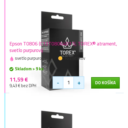
Epson T0806 (C13T08064011), TOREX® atrament,
svetlo purpurový
svetlo purpurová
16 zlaťákov
Skladom > 9 ks
11,59 €
-
+
DO KOŠÍKA
9,43 € bez DPH