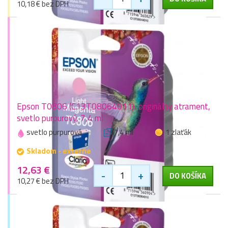
10,18 € bez DPH
Epson T0806 (C13T08064011), originálny atrament,
svetlo purpurový, 7,4 ml
svetlo purpurová
7,4 ml
1 zlaťák
Skladom - externe
12,63 €
-
+
DO KOŠÍKA
10,27 € bez DPH