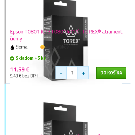
Epson T0801 (C13T08014011), TOREX® atrament,
čierny
čierna
16 zlaťákov
Skladom > 5 ks
11,59 €
-
+
DO KOŠÍKA
9,43 € bez DPH