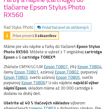
tlačiarne Epson Stylus Photo
RX560
Rad Stylus Photo
Pridať tlačiareň do obľúbených
Práve prezerá
3 zákazníkov
Máme pre vás náplne a farby do tlačiareň
Epson Stylus
Photo RX560
. Môžete si vybrať z 7 originálnej
cartridge
Epson
a 6
cartridge TOREX®
.
Zháňate CMYK/LC/LM
Epson T0807
, žltý
Epson T0804
,
čierny
Epson T0801
, azúrový
Epson T0802
, purpurový
Epson T0803
, svetlo azúrový
Epson T0805
, svetlo
purpurový
Epson T0806
? U nás nájdete
najväčší výber
náplní Epson
, skladom máme až 30 000 cartridge k
dodaniu na druhý deň.
Ušetrite až 40 % tlačových nákladov
výberom
alternatívnych
tonerov TOREX
s doživotnou zárukou. Pre