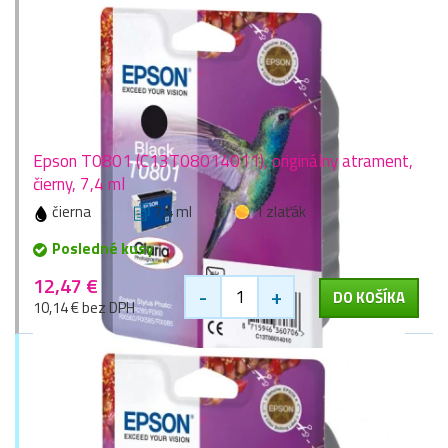
Epson T0801 (C13T08014011), originálny atrament,
čierny, 7,4 ml
čierna
7,4 ml
1 zlaťák
Posledné kusy
12,47 €
-
+
DO KOŠÍKA
10,14 € bez DPH