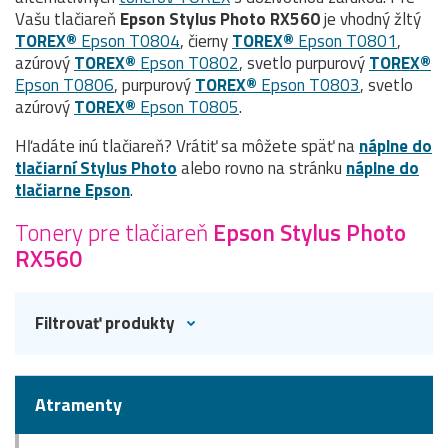
Vašu tlačiareň
Epson Stylus Photo RX560
je vhodný žltý
TOREX®
Epson T0804
, čierny
TOREX®
Epson T0801
,
azúrový
TOREX®
Epson T0802
, svetlo purpurový
TOREX®
Epson T0806
, purpurový
TOREX®
Epson T0803
, svetlo
azúrový
TOREX®
Epson T0805
.
Hľadáte inú tlačiareň? Vrátiť sa môžete späť na
náplne do
tlačiarní Stylus Photo
alebo rovno na stránku
náplne do
tlačiarne Epson
.
Tonery pre tlačiareň
Epson Stylus Photo
RX560
Filtrovať produkty
Atramenty