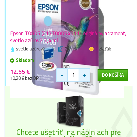
Epson T0805 (C13T08054011), originálny atrament,
svetlo azúrový, 7,4 ml
svetlo azúrová
7,4 ml
1 zlaťák
Skladom
12,55 €
-
+
DO KOŠÍKA
10,20 € bez DPH
Chcete ušetriť na náplniach pre