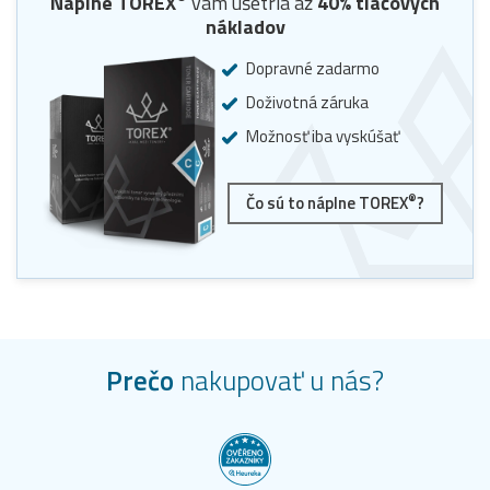
Náplne
TOREX
vám ušetria až
40
% tlačových
nákladov
Dopravné zadarmo
Doživotná záruka
Možnosť iba vyskúšať
®
Čo sú to náplne TOREX
?
Prečo
nakupovať u nás?