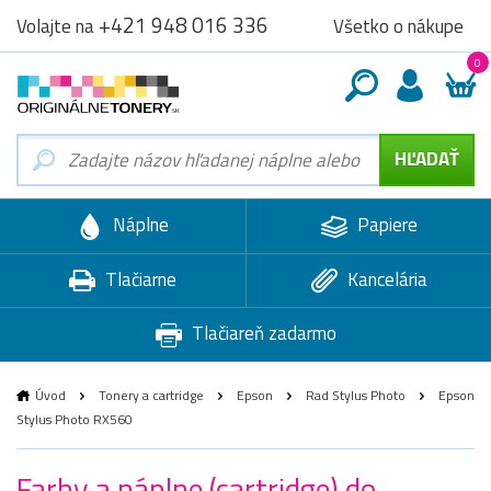
+421 948 016 336
Všetko o nákupe
Volajte na
0
Náplne
Papiere
Tlačiarne
Kancelária
Tlačiareň zadarmo
Úvod
Tonery a cartridge
Epson
Rad Stylus Photo
Epson
Stylus Photo RX560
Farby a náplne (cartridge) do