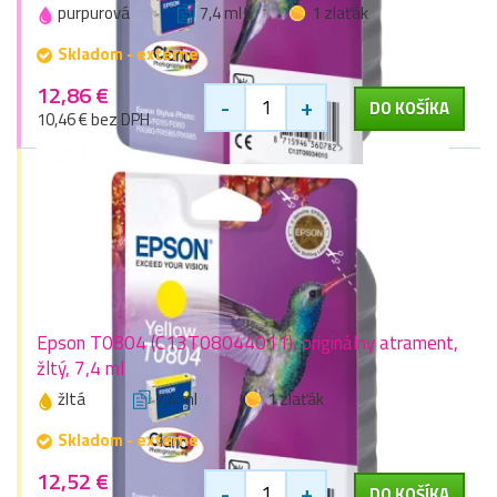
purpurová
7,4 ml
1 zlaťák
Skladom - externe
12,86 €
-
+
DO KOŠÍKA
10,46 € bez DPH
Epson T0804 (C13T08044011), originálny atrament,
žltý, 7,4 ml
žltá
7,4 ml
1 zlaťák
Skladom - externe
12,52 €
-
+
DO KOŠÍKA