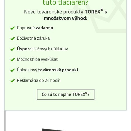
túto tlačiareň?
®
Nové továrenské produkty
TOREX
s
množstvom výhod:
Dopravné
zadarmo
Doživotná záruka
Úspora
tlačových nákladov
Možnosť iba vyskúšať
Úplne nový
továrenský produkt
Reklamácia do 24 hodín
®
Čo sú to náplne TOREX
?